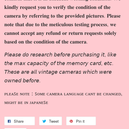
𝐤𝐢𝐧𝐝𝐥𝐲 𝐫𝐞𝐪𝐮𝐞𝐬𝐭 𝐲𝐨𝐮 𝐭𝐨 𝐯𝐞𝐫𝐢𝐟𝐲 𝐭𝐡𝐞 𝐜𝐨𝐧𝐝𝐢𝐭𝐢𝐨𝐧 𝐨𝐟 𝐭𝐡𝐞
𝐜𝐚𝐦𝐞𝐫𝐚 𝐛𝐲 𝐫𝐞𝐟𝐞𝐫𝐫𝐢𝐧𝐠 𝐭𝐨 𝐭𝐡𝐞 𝐩𝐫𝐨𝐯𝐢𝐝𝐞𝐝 𝐩𝐢𝐜𝐭𝐮𝐫𝐞𝐬. 𝐏𝐥𝐞𝐚𝐬𝐞
𝐧𝐨𝐭𝐞 𝐭𝐡𝐚𝐭 𝐝𝐮𝐞 𝐭𝐨 𝐭𝐡𝐞 𝐦𝐞𝐭𝐢𝐜𝐮𝐥𝐨𝐮𝐬 𝐭𝐞𝐬𝐭𝐢𝐧𝐠 𝐩𝐫𝐨𝐜𝐞𝐬𝐬, 𝐰𝐞
𝐜𝐚𝐧𝐧𝐨𝐭 𝐚𝐜𝐜𝐞𝐩𝐭 𝐚𝐧𝐲 𝐫𝐞𝐟𝐮𝐧𝐝 𝐨𝐫 𝐫𝐞𝐭𝐮𝐫𝐧 𝐫𝐞𝐪𝐮𝐞𝐬𝐭𝐬 𝐬𝐨𝐥𝐞𝐥𝐲
𝐛𝐚𝐬𝐞𝐝 𝐨𝐧 𝐭𝐡𝐞 𝐜𝐨𝐧𝐝𝐢𝐭𝐢𝐨𝐧 𝐨𝐟 𝐭𝐡𝐞 𝐜𝐚𝐦𝐞𝐫𝐚.
𝘗𝘭𝘦𝘢𝘴𝘦 𝘥𝘰 𝘳𝘦𝘴𝘦𝘢𝘳𝘤𝘩 𝘣𝘦𝘧𝘰𝘳𝘦 𝘱𝘶𝘳𝘤𝘩𝘢𝘴𝘪𝘯𝘨 𝘪𝘵, 𝘭𝘪𝘬𝘦
𝘵𝘩𝘦 𝘮𝘢𝘹 𝘤𝘢𝘱𝘢𝘤𝘪𝘵𝘺 𝘰𝘧 𝘵𝘩𝘦 𝘮𝘦𝘮𝘰𝘳𝘺 𝘤𝘢𝘳𝘥, 𝘦𝘵𝘤.
𝘛𝘩𝘦𝘴𝘦 𝘢𝘳𝘦 𝘢𝘭𝘭 𝘷𝘪𝘯𝘵𝘢𝘨𝘦 𝘤𝘢𝘮𝘦𝘳𝘢𝘴 𝘸𝘩𝘪𝘤𝘩 𝘸𝘦𝘳𝘦
𝘰𝘸𝘯𝘦𝘥 𝘣𝘦𝘧𝘰𝘳𝘦.
ᴘʟᴇᴀꜱᴇ ɴᴏᴛᴇ：ꜱᴏᴍᴇ ᴄᴀᴍᴇʀᴀ ʟᴀɴɢᴜᴀɢᴇ ᴄᴀɴᴛ ʙᴇ ᴄʜᴀɴɢᴇᴅ,
ᴍɪɢʜᴛ ʙᴇ ɪɴ ᴊᴀᴘᴀɴᴇꜱᴇ
Share
Tweet
Pin it