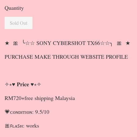
Quantity
Sold Out
★ 🎀 ╰☆☆ SONY CYBERSHOT TX66☆☆╮ 🎀 ★
PURCHASE MAKE THROUGH WEBSITE PROFILE
✧⋆♥ 𝐏𝐫𝐢𝐜𝐞 ♥⋆✧
RM720+free shipping Malaysia
💗ᴄᴏɴᴅɪᴛɪᴏɴ: 9.5/10
🎀ꜰʟᴀꜱʜ: works