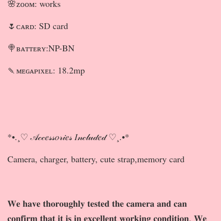
🌸ᴢᴏᴏᴍ: works
🌷ᴄᴀʀᴅ: SD card
🍭ʙᴀᴛᴛᴇʀʏ:NP-BN
🍡ᴍᴇɢᴀᴘɪxᴇʟ: 18.2mp
*•.¸♡ 𝒜𝒸𝒸𝑒𝓈𝓈𝑜𝓇𝒾𝑒𝓈 𝐼𝓃𝒸𝓁𝓊𝒹𝑒𝒹 ♡¸.•*
Camera, charger, battery, cute strap,memory card
𝐖𝐞 𝐡𝐚𝐯𝐞 𝐭𝐡𝐨𝐫𝐨𝐮𝐠𝐡𝐥𝐲 𝐭𝐞𝐬𝐭𝐞𝐝 𝐭𝐡𝐞 𝐜𝐚𝐦𝐞𝐫𝐚 𝐚𝐧𝐝 𝐜𝐚𝐧
𝐜𝐨𝐧𝐟𝐢𝐫𝐦 𝐭𝐡𝐚𝐭 𝐢𝐭 𝐢𝐬 𝐢𝐧 𝐞𝐱𝐜𝐞𝐥𝐥𝐞𝐧𝐭 𝐰𝐨𝐫𝐤𝐢𝐧𝐠 𝐜𝐨𝐧𝐝𝐢𝐭𝐢𝐨𝐧. 𝐖𝐞