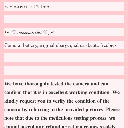
🍡ᴍᴇɢᴀᴘɪxᴇʟ: 12.1mp
*•.¸♡ 𝒜𝒸𝒸𝑒𝓈𝓈𝑜𝓇𝒾𝑒𝓈 ♡¸.•*
Camera, battery,original charger, sd card,cute freebies
𝐖𝐞 𝐡𝐚𝐯𝐞 𝐭𝐡𝐨𝐫𝐨𝐮𝐠𝐡𝐥𝐲 𝐭𝐞𝐬𝐭𝐞𝐝 𝐭𝐡𝐞 𝐜𝐚𝐦𝐞𝐫𝐚 𝐚𝐧𝐝 𝐜𝐚𝐧
𝐜𝐨𝐧𝐟𝐢𝐫𝐦 𝐭𝐡𝐚𝐭 𝐢𝐭 𝐢𝐬 𝐢𝐧 𝐞𝐱𝐜𝐞𝐥𝐥𝐞𝐧𝐭 𝐰𝐨𝐫𝐤𝐢𝐧𝐠 𝐜𝐨𝐧𝐝𝐢𝐭𝐢𝐨𝐧. 𝐖𝐞
𝐤𝐢𝐧𝐝𝐥𝐲 𝐫𝐞𝐪𝐮𝐞𝐬𝐭 𝐲𝐨𝐮 𝐭𝐨 𝐯𝐞𝐫𝐢𝐟𝐲 𝐭𝐡𝐞 𝐜𝐨𝐧𝐝𝐢𝐭𝐢𝐨𝐧 𝐨𝐟 𝐭𝐡𝐞
𝐜𝐚𝐦𝐞𝐫𝐚 𝐛𝐲 𝐫𝐞𝐟𝐞𝐫𝐫𝐢𝐧𝐠 𝐭𝐨 𝐭𝐡𝐞 𝐩𝐫𝐨𝐯𝐢𝐝𝐞𝐝 𝐩𝐢𝐜𝐭𝐮𝐫𝐞𝐬. 𝐏𝐥𝐞𝐚𝐬𝐞
𝐧𝐨𝐭𝐞 𝐭𝐡𝐚𝐭 𝐝𝐮𝐞 𝐭𝐨 𝐭𝐡𝐞 𝐦𝐞𝐭𝐢𝐜𝐮𝐥𝐨𝐮𝐬 𝐭𝐞𝐬𝐭𝐢𝐧𝐠 𝐩𝐫𝐨𝐜𝐞𝐬𝐬, 𝐰𝐞
𝐜𝐚𝐧𝐧𝐨𝐭 𝐚𝐜𝐜𝐞𝐩𝐭 𝐚𝐧𝐲 𝐫𝐞𝐟𝐮𝐧𝐝 𝐨𝐫 𝐫𝐞𝐭𝐮𝐫𝐧 𝐫𝐞𝐪𝐮𝐞𝐬𝐭𝐬 𝐬𝐨𝐥𝐞𝐥𝐲