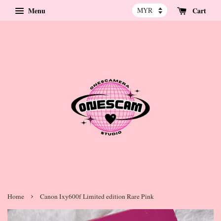
Menu
Cart
›
Home
Canon Ixy600f Limited edition Rare Pink