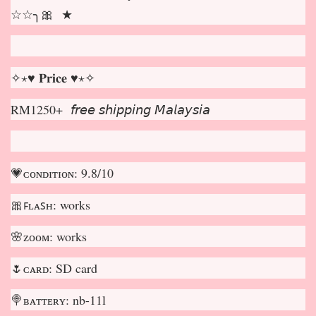
☆☆╮🎀 ★
✧⋆♥ 𝐏𝐫𝐢𝐜𝐞 ♥⋆✧
RM1250+ 𝘧𝘳𝘦𝘦 𝘴𝘩𝘪𝘱𝘱𝘪𝘯𝘨 𝘔𝘢𝘭𝘢𝘺𝘴𝘪𝘢
💗ᴄᴏɴᴅɪᴛɪᴏɴ: 9.8/10
🎀ꜰʟᴀꜱʜ: works
🌸ᴢᴏᴏᴍ: works
🌷ᴄᴀʀᴅ: SD card
🍭ʙᴀᴛᴛᴇʀʏ: nb-11l