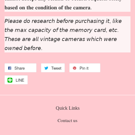
𝐛𝐚𝐬𝐞𝐝 𝐨𝐧 𝐭𝐡𝐞 𝐜𝐨𝐧𝐝𝐢𝐭𝐢𝐨𝐧 𝐨𝐟 𝐭𝐡𝐞 𝐜𝐚𝐦𝐞𝐫𝐚.
𝘗𝘭𝘦𝘢𝘴𝘦 𝘥𝘰 𝘳𝘦𝘴𝘦𝘢𝘳𝘤𝘩 𝘣𝘦𝘧𝘰𝘳𝘦 𝘱𝘶𝘳𝘤𝘩𝘢𝘴𝘪𝘯𝘨 𝘪𝘵, 𝘭𝘪𝘬𝘦
𝘵𝘩𝘦 𝘮𝘢𝘹 𝘤𝘢𝘱𝘢𝘤𝘪𝘵𝘺 𝘰𝘧 𝘵𝘩𝘦 𝘮𝘦𝘮𝘰𝘳𝘺 𝘤𝘢𝘳𝘥, 𝘦𝘵𝘤.
𝘛𝘩𝘦𝘴𝘦 𝘢𝘳𝘦 𝘢𝘭𝘭 𝘷𝘪𝘯𝘵𝘢𝘨𝘦 𝘤𝘢𝘮𝘦𝘳𝘢𝘴 𝘸𝘩𝘪𝘤𝘩 𝘸𝘦𝘳𝘦
𝘰𝘸𝘯𝘦𝘥 𝘣𝘦𝘧𝘰𝘳𝘦.
Share
Tweet
Pin it
LINE
Quick Links
Contact us