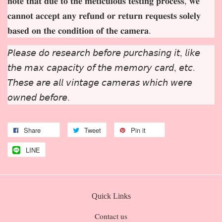
𝐧𝐨𝐭𝐞 𝐭𝐡𝐚𝐭 𝐝𝐮𝐞 𝐭𝐨 𝐭𝐡𝐞 𝐦𝐞𝐭𝐢𝐜𝐮𝐥𝐨𝐮𝐬 𝐭𝐞𝐬𝐭𝐢𝐧𝐠 𝐩𝐫𝐨𝐜𝐞𝐬𝐬, 𝐰𝐞
𝐜𝐚𝐧𝐧𝐨𝐭 𝐚𝐜𝐜𝐞𝐩𝐭 𝐚𝐧𝐲 𝐫𝐞𝐟𝐮𝐧𝐝 𝐨𝐫 𝐫𝐞𝐭𝐮𝐫𝐧 𝐫𝐞𝐪𝐮𝐞𝐬𝐭𝐬 𝐬𝐨𝐥𝐞𝐥𝐲
𝐛𝐚𝐬𝐞𝐝 𝐨𝐧 𝐭𝐡𝐞 𝐜𝐨𝐧𝐝𝐢𝐭𝐢𝐨𝐧 𝐨𝐟 𝐭𝐡𝐞 𝐜𝐚𝐦𝐞𝐫𝐚.
𝘗𝘭𝘦𝘢𝘴𝘦 𝘥𝘰 𝘳𝘦𝘴𝘦𝘢𝘳𝘤𝘩 𝘣𝘦𝘧𝘰𝘳𝘦 𝘱𝘶𝘳𝘤𝘩𝘢𝘴𝘪𝘯𝘨 𝘪𝘵, 𝘭𝘪𝘬𝘦
𝘵𝘩𝘦 𝘮𝘢𝘹 𝘤𝘢𝘱𝘢𝘤𝘪𝘵𝘺 𝘰𝘧 𝘵𝘩𝘦 𝘮𝘦𝘮𝘰𝘳𝘺 𝘤𝘢𝘳𝘥, 𝘦𝘵𝘤.
𝘛𝘩𝘦𝘴𝘦 𝘢𝘳𝘦 𝘢𝘭𝘭 𝘷𝘪𝘯𝘵𝘢𝘨𝘦 𝘤𝘢𝘮𝘦𝘳𝘢𝘴 𝘸𝘩𝘪𝘤𝘩 𝘸𝘦𝘳𝘦
𝘰𝘸𝘯𝘦𝘥 𝘣𝘦𝘧𝘰𝘳𝘦.
Share
Tweet
Pin it
LINE
Quick Links
Contact us