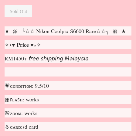
Sold Out
★ 🎀 ╰☆☆ Nikon Coolpix S6600 Rare☆☆╮ 🎀 ★
✧⋆♥ 𝐏𝐫𝐢𝐜𝐞 ♥⋆✧
RM1450+ 𝘧𝘳𝘦𝘦 𝘴𝘩𝘪𝘱𝘱𝘪𝘯𝘨 𝘔𝘢𝘭𝘢𝘺𝘴𝘪𝘢
💗ᴄᴏɴᴅɪᴛɪᴏɴ: 9.5/10
🎀ꜰʟᴀꜱʜ: works
🌸ᴢᴏᴏᴍ: works
🌷ᴄᴀʀᴅ:sd card