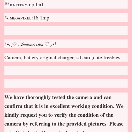
🍭ʙᴀᴛᴛᴇʀʏ:np-bn1
🍡ᴍᴇɢᴀᴘɪxᴇʟ:16.1mp
*•.¸♡ 𝒜𝒸𝒸𝑒𝓈𝓈𝑜𝓇𝒾𝑒𝓈 ♡¸.•*
Camera, battery,original charger, sd card,cute freebies
𝐖𝐞 𝐡𝐚𝐯𝐞 𝐭𝐡𝐨𝐫𝐨𝐮𝐠𝐡𝐥𝐲 𝐭𝐞𝐬𝐭𝐞𝐝 𝐭𝐡𝐞 𝐜𝐚𝐦𝐞𝐫𝐚 𝐚𝐧𝐝 𝐜𝐚𝐧
𝐜𝐨𝐧𝐟𝐢𝐫𝐦 𝐭𝐡𝐚𝐭 𝐢𝐭 𝐢𝐬 𝐢𝐧 𝐞𝐱𝐜𝐞𝐥𝐥𝐞𝐧𝐭 𝐰𝐨𝐫𝐤𝐢𝐧𝐠 𝐜𝐨𝐧𝐝𝐢𝐭𝐢𝐨𝐧. 𝐖𝐞
𝐤𝐢𝐧𝐝𝐥𝐲 𝐫𝐞𝐪𝐮𝐞𝐬𝐭 𝐲𝐨𝐮 𝐭𝐨 𝐯𝐞𝐫𝐢𝐟𝐲 𝐭𝐡𝐞 𝐜𝐨𝐧𝐝𝐢𝐭𝐢𝐨𝐧 𝐨𝐟 𝐭𝐡𝐞
𝐜𝐚𝐦𝐞𝐫𝐚 𝐛𝐲 𝐫𝐞𝐟𝐞𝐫𝐫𝐢𝐧𝐠 𝐭𝐨 𝐭𝐡𝐞 𝐩𝐫𝐨𝐯𝐢𝐝𝐞𝐝 𝐩𝐢𝐜𝐭𝐮𝐫𝐞𝐬. 𝐏𝐥𝐞𝐚𝐬𝐞