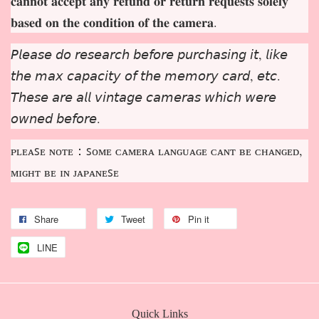
𝐜𝐚𝐧𝐧𝐨𝐭 𝐚𝐜𝐜𝐞𝐩𝐭 𝐚𝐧𝐲 𝐫𝐞𝐟𝐮𝐧𝐝 𝐨𝐫 𝐫𝐞𝐭𝐮𝐫𝐧 𝐫𝐞𝐪𝐮𝐞𝐬𝐭𝐬 𝐬𝐨𝐥𝐞𝐥𝐲
𝐛𝐚𝐬𝐞𝐝 𝐨𝐧 𝐭𝐡𝐞 𝐜𝐨𝐧𝐝𝐢𝐭𝐢𝐨𝐧 𝐨𝐟 𝐭𝐡𝐞 𝐜𝐚𝐦𝐞𝐫𝐚.
𝘗𝘭𝘦𝘢𝘴𝘦 𝘥𝘰 𝘳𝘦𝘴𝘦𝘢𝘳𝘤𝘩 𝘣𝘦𝘧𝘰𝘳𝘦 𝘱𝘶𝘳𝘤𝘩𝘢𝘴𝘪𝘯𝘨 𝘪𝘵, 𝘭𝘪𝘬𝘦
𝘵𝘩𝘦 𝘮𝘢𝘹 𝘤𝘢𝘱𝘢𝘤𝘪𝘵𝘺 𝘰𝘧 𝘵𝘩𝘦 𝘮𝘦𝘮𝘰𝘳𝘺 𝘤𝘢𝘳𝘥, 𝘦𝘵𝘤.
𝘛𝘩𝘦𝘴𝘦 𝘢𝘳𝘦 𝘢𝘭𝘭 𝘷𝘪𝘯𝘵𝘢𝘨𝘦 𝘤𝘢𝘮𝘦𝘳𝘢𝘴 𝘸𝘩𝘪𝘤𝘩 𝘸𝘦𝘳𝘦
𝘰𝘸𝘯𝘦𝘥 𝘣𝘦𝘧𝘰𝘳𝘦.
ᴘʟᴇᴀꜱᴇ ɴᴏᴛᴇ：ꜱᴏᴍᴇ ᴄᴀᴍᴇʀᴀ ʟᴀɴɢᴜᴀɢᴇ ᴄᴀɴᴛ ʙᴇ ᴄʜᴀɴɢᴇᴅ,
ᴍɪɢʜᴛ ʙᴇ ɪɴ ᴊᴀᴘᴀɴᴇꜱᴇ
Share
Tweet
Pin it
LINE
Quick Links