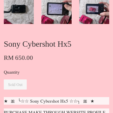
Sony Cybershot Hx5
RM 650.00
Quantity
Sold Out
★ 🎀 ╰☆☆ Sony Cybershot Hx5 ☆☆╮ 🎀 ★
PURCHASE MAKE THROUGH WEBSITE PROFILE