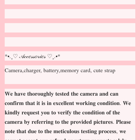
*•.¸♡ 𝒜𝒸𝒸𝑒𝓈𝓈𝑜𝓇𝒾𝑒𝓈 ♡¸.•*
Camera,charger, battery,memory card, cute strap
𝐖𝐞 𝐡𝐚𝐯𝐞 𝐭𝐡𝐨𝐫𝐨𝐮𝐠𝐡𝐥𝐲 𝐭𝐞𝐬𝐭𝐞𝐝 𝐭𝐡𝐞 𝐜𝐚𝐦𝐞𝐫𝐚 𝐚𝐧𝐝 𝐜𝐚𝐧
𝐜𝐨𝐧𝐟𝐢𝐫𝐦 𝐭𝐡𝐚𝐭 𝐢𝐭 𝐢𝐬 𝐢𝐧 𝐞𝐱𝐜𝐞𝐥𝐥𝐞𝐧𝐭 𝐰𝐨𝐫𝐤𝐢𝐧𝐠 𝐜𝐨𝐧𝐝𝐢𝐭𝐢𝐨𝐧. 𝐖𝐞
𝐤𝐢𝐧𝐝𝐥𝐲 𝐫𝐞𝐪𝐮𝐞𝐬𝐭 𝐲𝐨𝐮 𝐭𝐨 𝐯𝐞𝐫𝐢𝐟𝐲 𝐭𝐡𝐞 𝐜𝐨𝐧𝐝𝐢𝐭𝐢𝐨𝐧 𝐨𝐟 𝐭𝐡𝐞
𝐜𝐚𝐦𝐞𝐫𝐚 𝐛𝐲 𝐫𝐞𝐟𝐞𝐫𝐫𝐢𝐧𝐠 𝐭𝐨 𝐭𝐡𝐞 𝐩𝐫𝐨𝐯𝐢𝐝𝐞𝐝 𝐩𝐢𝐜𝐭𝐮𝐫𝐞𝐬. 𝐏𝐥𝐞𝐚𝐬𝐞
𝐧𝐨𝐭𝐞 𝐭𝐡𝐚𝐭 𝐝𝐮𝐞 𝐭𝐨 𝐭𝐡𝐞 𝐦𝐞𝐭𝐢𝐜𝐮𝐥𝐨𝐮𝐬 𝐭𝐞𝐬𝐭𝐢𝐧𝐠 𝐩𝐫𝐨𝐜𝐞𝐬𝐬, 𝐰𝐞