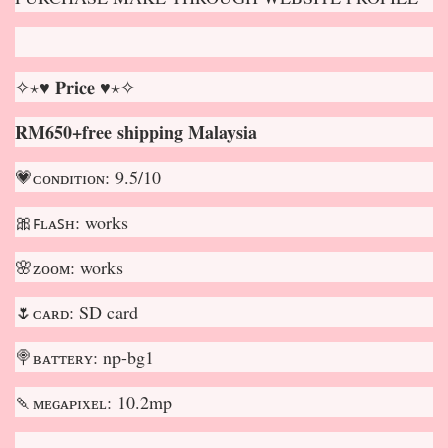
✧⋆♥ 𝐏𝐫𝐢𝐜𝐞 ♥⋆✧
RM650+free shipping Malaysia
💗ᴄᴏɴᴅɪᴛɪᴏɴ: 9.5/10
🎀ꜰʟᴀꜱʜ: works
🌸ᴢᴏᴏᴍ: works
🌷ᴄᴀʀᴅ: SD card
🍭ʙᴀᴛᴛᴇʀʏ: np-bg1
🍡ᴍᴇɢᴀᴘɪxᴇʟ: 10.2mp