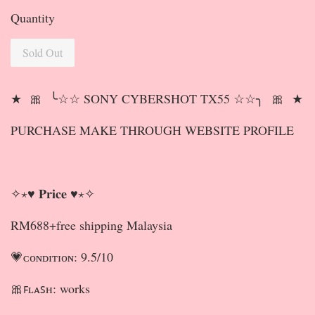
Quantity
Sold Out
★ 🎀 ╰☆☆ SONY CYBERSHOT TX55 ☆☆╮ 🎀 ★
PURCHASE MAKE THROUGH WEBSITE PROFILE
✧⋆♥ 𝐏𝐫𝐢𝐜𝐞 ♥⋆✧
RM688+free shipping Malaysia
💗ᴄᴏɴᴅɪᴛɪᴏɴ: 9.5/10
🎀ꜰʟᴀꜱʜ: works