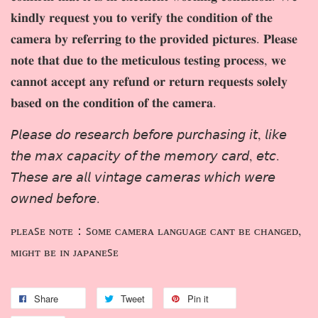
𝐤𝐢𝐧𝐝𝐥𝐲 𝐫𝐞𝐪𝐮𝐞𝐬𝐭 𝐲𝐨𝐮 𝐭𝐨 𝐯𝐞𝐫𝐢𝐟𝐲 𝐭𝐡𝐞 𝐜𝐨𝐧𝐝𝐢𝐭𝐢𝐨𝐧 𝐨𝐟 𝐭𝐡𝐞
𝐜𝐚𝐦𝐞𝐫𝐚 𝐛𝐲 𝐫𝐞𝐟𝐞𝐫𝐫𝐢𝐧𝐠 𝐭𝐨 𝐭𝐡𝐞 𝐩𝐫𝐨𝐯𝐢𝐝𝐞𝐝 𝐩𝐢𝐜𝐭𝐮𝐫𝐞𝐬. 𝐏𝐥𝐞𝐚𝐬𝐞
𝐧𝐨𝐭𝐞 𝐭𝐡𝐚𝐭 𝐝𝐮𝐞 𝐭𝐨 𝐭𝐡𝐞 𝐦𝐞𝐭𝐢𝐜𝐮𝐥𝐨𝐮𝐬 𝐭𝐞𝐬𝐭𝐢𝐧𝐠 𝐩𝐫𝐨𝐜𝐞𝐬𝐬, 𝐰𝐞
𝐜𝐚𝐧𝐧𝐨𝐭 𝐚𝐜𝐜𝐞𝐩𝐭 𝐚𝐧𝐲 𝐫𝐞𝐟𝐮𝐧𝐝 𝐨𝐫 𝐫𝐞𝐭𝐮𝐫𝐧 𝐫𝐞𝐪𝐮𝐞𝐬𝐭𝐬 𝐬𝐨𝐥𝐞𝐥𝐲
𝐛𝐚𝐬𝐞𝐝 𝐨𝐧 𝐭𝐡𝐞 𝐜𝐨𝐧𝐝𝐢𝐭𝐢𝐨𝐧 𝐨𝐟 𝐭𝐡𝐞 𝐜𝐚𝐦𝐞𝐫𝐚.
𝘗𝘭𝘦𝘢𝘴𝘦 𝘥𝘰 𝘳𝘦𝘴𝘦𝘢𝘳𝘤𝘩 𝘣𝘦𝘧𝘰𝘳𝘦 𝘱𝘶𝘳𝘤𝘩𝘢𝘴𝘪𝘯𝘨 𝘪𝘵, 𝘭𝘪𝘬𝘦
𝘵𝘩𝘦 𝘮𝘢𝘹 𝘤𝘢𝘱𝘢𝘤𝘪𝘵𝘺 𝘰𝘧 𝘵𝘩𝘦 𝘮𝘦𝘮𝘰𝘳𝘺 𝘤𝘢𝘳𝘥, 𝘦𝘵𝘤.
𝘛𝘩𝘦𝘴𝘦 𝘢𝘳𝘦 𝘢𝘭𝘭 𝘷𝘪𝘯𝘵𝘢𝘨𝘦 𝘤𝘢𝘮𝘦𝘳𝘢𝘴 𝘸𝘩𝘪𝘤𝘩 𝘸𝘦𝘳𝘦
𝘰𝘸𝘯𝘦𝘥 𝘣𝘦𝘧𝘰𝘳𝘦.
ᴘʟᴇᴀꜱᴇ ɴᴏᴛᴇ：ꜱᴏᴍᴇ ᴄᴀᴍᴇʀᴀ ʟᴀɴɢᴜᴀɢᴇ ᴄᴀɴᴛ ʙᴇ ᴄʜᴀɴɢᴇᴅ,
ᴍɪɢʜᴛ ʙᴇ ɪɴ ᴊᴀᴘᴀɴᴇꜱᴇ
Share
Tweet
Pin it