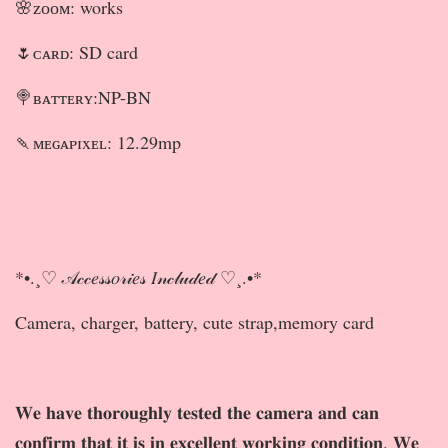
🌸ᴢᴏᴏᴍ: works
🌷ᴄᴀʀᴅ: SD card
🍭ʙᴀᴛᴛᴇʀʏ:NP-BN
🍡ᴍᴇɢᴀᴘɪxᴇʟ: 12.29mp
*•.¸♡ 𝒜𝒸𝒸𝑒𝓈𝓈𝑜𝓇𝒾𝑒𝓈 𝐼𝓃𝒸𝓁𝓊𝒹𝑒𝒹 ♡¸.•*
Camera, charger, battery, cute strap,memory card
𝐖𝐞 𝐡𝐚𝐯𝐞 𝐭𝐡𝐨𝐫𝐨𝐮𝐠𝐡𝐥𝐲 𝐭𝐞𝐬𝐭𝐞𝐝 𝐭𝐡𝐞 𝐜𝐚𝐦𝐞𝐫𝐚 𝐚𝐧𝐝 𝐜𝐚𝐧
𝐜𝐨𝐧𝐟𝐢𝐫𝐦 𝐭𝐡𝐚𝐭 𝐢𝐭 𝐢𝐬 𝐢𝐧 𝐞𝐱𝐜𝐞𝐥𝐥𝐞𝐧𝐭 𝐰𝐨𝐫𝐤𝐢𝐧𝐠 𝐜𝐨𝐧𝐝𝐢𝐭𝐢𝐨𝐧. 𝐖𝐞