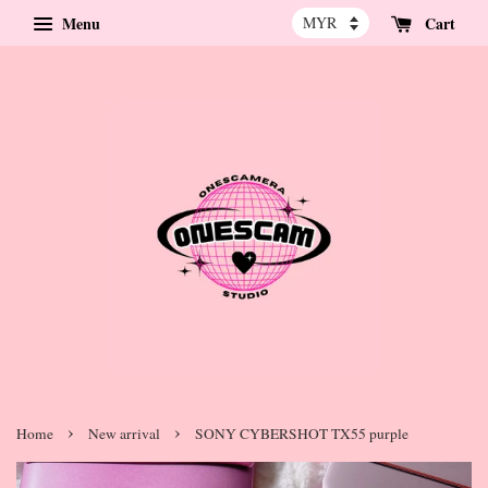
Menu
Cart
›
›
Home
New arrival
SONY CYBERSHOT TX55 purple