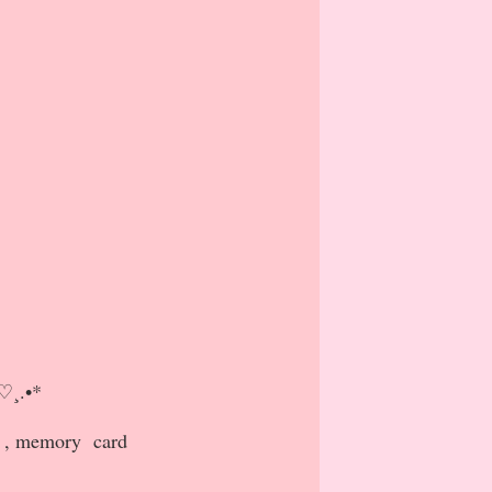
𝒹 ♡¸.•*
y , memory card