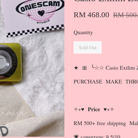
RM 468.00
RM 500
Quantity
Sold Out
★ 🎀 ╰☆☆ Casio Exilim
PURCHASE MAKE THRO
✧⋆♥ 𝐏𝐫𝐢𝐜𝐞 ♥⋆✧
RM 500+ free shipping Mal
💗 ᴄᴏɴᴅɪᴛɪᴏɴ: 9.5/10