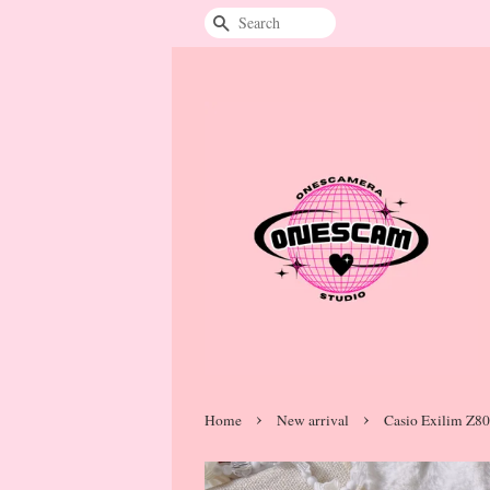
Search
›
›
Home
New arrival
Casio Exilim Z80