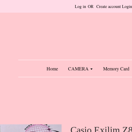
Log in
OR
Create account
Login
Home
CAMERA
Memory Card
Casio Exilim Z