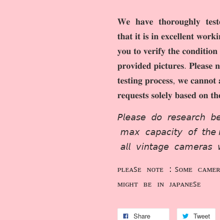
𝐖𝐞 𝐡𝐚𝐯𝐞 𝐭𝐡𝐨𝐫𝐨𝐮𝐠𝐡𝐥𝐲 𝐭𝐞𝐬𝐭
𝐭𝐡𝐚𝐭 𝐢𝐭 𝐢𝐬 𝐢𝐧 𝐞𝐱𝐜𝐞𝐥𝐥𝐞𝐧𝐭 𝐰𝐨𝐫
𝐲𝐨𝐮 𝐭𝐨 𝐯𝐞𝐫𝐢𝐟𝐲 𝐭𝐡𝐞 𝐜𝐨𝐧𝐝𝐢𝐭𝐢𝐨𝐧
𝐩𝐫𝐨𝐯𝐢𝐝𝐞𝐝 𝐩𝐢𝐜𝐭𝐮𝐫𝐞𝐬. 𝐏𝐥𝐞𝐚𝐬𝐞 𝐧
𝐭𝐞𝐬𝐭𝐢𝐧𝐠 𝐩𝐫𝐨𝐜𝐞𝐬𝐬, 𝐰𝐞 𝐜𝐚𝐧𝐧𝐨𝐭 
𝐫𝐞𝐪𝐮𝐞𝐬𝐭𝐬 𝐬𝐨𝐥𝐞𝐥𝐲 𝐛𝐚𝐬𝐞𝐝 𝐨𝐧 𝐭
𝘗𝘭𝘦𝘢𝘴𝘦 𝘥𝘰 𝘳𝘦𝘴𝘦𝘢𝘳𝘤𝘩 𝘣𝘦
𝘮𝘢𝘹 𝘤𝘢𝘱𝘢𝘤𝘪𝘵𝘺 𝘰𝘧 𝘵𝘩𝘦 𝘮
𝘢𝘭𝘭 𝘷𝘪𝘯𝘵𝘢𝘨𝘦 𝘤𝘢𝘮𝘦𝘳𝘢𝘴 
ᴘʟᴇᴀꜱᴇ ɴᴏᴛᴇ ：ꜱᴏᴍᴇ ᴄᴀᴍᴇʀ
ᴍɪɢʜᴛ ʙᴇ ɪɴ ᴊᴀᴘᴀɴᴇꜱᴇ
Share
Tweet