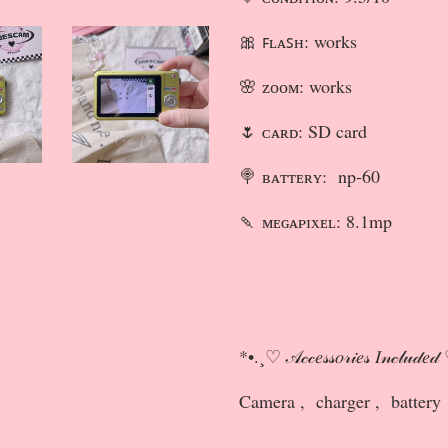
🎀 ꜰʟᴀꜱʜ: works
🌸 ᴢᴏᴏᴍ: works
🌷 ᴄᴀʀᴅ: SD card
🍭 ʙᴀᴛᴛᴇʀʏ: np-60
🍡 ᴍᴇɢᴀᴘɪxᴇʟ: 8.1mp
*•.¸♡ 𝒜𝒸𝒸𝑒𝓈𝓈𝑜𝓇𝒾𝑒𝓈 𝐼𝓃𝒸𝓁𝓊𝒹𝑒
Camera , charger , batter