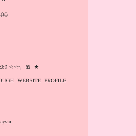
.00
 Z80 ☆☆╮ 🎀 ★
UGH WEBSITE PROFILE
aysia