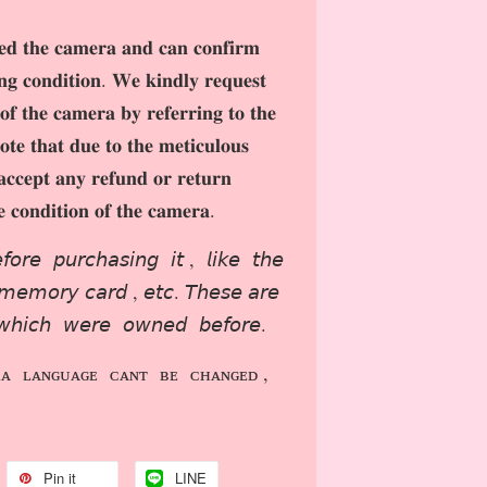
𝐝 𝐭𝐡𝐞 𝐜𝐚𝐦𝐞𝐫𝐚 𝐚𝐧𝐝 𝐜𝐚𝐧 𝐜𝐨𝐧𝐟𝐢𝐫𝐦
𝐢𝐧𝐠 𝐜𝐨𝐧𝐝𝐢𝐭𝐢𝐨𝐧. 𝐖𝐞 𝐤𝐢𝐧𝐝𝐥𝐲 𝐫𝐞𝐪𝐮𝐞𝐬𝐭
 𝐨𝐟 𝐭𝐡𝐞 𝐜𝐚𝐦𝐞𝐫𝐚 𝐛𝐲 𝐫𝐞𝐟𝐞𝐫𝐫𝐢𝐧𝐠 𝐭𝐨 𝐭𝐡𝐞
𝐨𝐭𝐞 𝐭𝐡𝐚𝐭 𝐝𝐮𝐞 𝐭𝐨 𝐭𝐡𝐞 𝐦𝐞𝐭𝐢𝐜𝐮𝐥𝐨𝐮𝐬
𝐚𝐜𝐜𝐞𝐩𝐭 𝐚𝐧𝐲 𝐫𝐞𝐟𝐮𝐧𝐝 𝐨𝐫 𝐫𝐞𝐭𝐮𝐫𝐧
𝐞 𝐜𝐨𝐧𝐝𝐢𝐭𝐢𝐨𝐧 𝐨𝐟 𝐭𝐡𝐞 𝐜𝐚𝐦𝐞𝐫𝐚.
𝘰𝘳𝘦 𝘱𝘶𝘳𝘤𝘩𝘢𝘴𝘪𝘯𝘨 𝘪𝘵 , 𝘭𝘪𝘬𝘦 𝘵𝘩𝘦
𝘦𝘮𝘰𝘳𝘺 𝘤𝘢𝘳𝘥 , 𝘦𝘵𝘤. 𝘛𝘩𝘦𝘴𝘦 𝘢𝘳𝘦
𝘸𝘩𝘪𝘤𝘩 𝘸𝘦𝘳𝘦 𝘰𝘸𝘯𝘦𝘥 𝘣𝘦𝘧𝘰𝘳𝘦.
ᴀ ʟᴀɴɢᴜᴀɢᴇ ᴄᴀɴᴛ ʙᴇ ᴄʜᴀɴɢᴇᴅ ,
Pin it
LINE