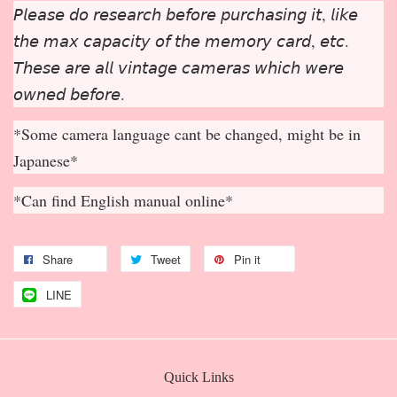
𝘗𝘭𝘦𝘢𝘴𝘦 𝘥𝘰 𝘳𝘦𝘴𝘦𝘢𝘳𝘤𝘩 𝘣𝘦𝘧𝘰𝘳𝘦 𝘱𝘶𝘳𝘤𝘩𝘢𝘴𝘪𝘯𝘨 𝘪𝘵, 𝘭𝘪𝘬𝘦
𝘵𝘩𝘦 𝘮𝘢𝘹 𝘤𝘢𝘱𝘢𝘤𝘪𝘵𝘺 𝘰𝘧 𝘵𝘩𝘦 𝘮𝘦𝘮𝘰𝘳𝘺 𝘤𝘢𝘳𝘥, 𝘦𝘵𝘤.
𝘛𝘩𝘦𝘴𝘦 𝘢𝘳𝘦 𝘢𝘭𝘭 𝘷𝘪𝘯𝘵𝘢𝘨𝘦 𝘤𝘢𝘮𝘦𝘳𝘢𝘴 𝘸𝘩𝘪𝘤𝘩 𝘸𝘦𝘳𝘦
𝘰𝘸𝘯𝘦𝘥 𝘣𝘦𝘧𝘰𝘳𝘦.
*Some camera language cant be changed, might be in
Japanese*
*Can find English manual online*
Share
Tweet
Pin it
LINE
Quick Links