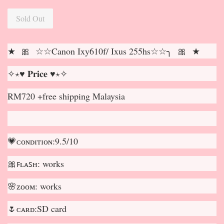
Sold Out
★ 🎀 ☆☆Canon Ixy610f/ Ixus 255hs☆☆╮ 🎀 ★
✧⋆♥ 𝐏𝐫𝐢𝐜𝐞 ♥⋆✧
RM720 +free shipping Malaysia
💗ᴄᴏɴᴅɪᴛɪᴏɴ:9.5/10
🎀ꜰʟᴀꜱʜ: works
🌸ᴢᴏᴏᴍ: works
🌷ᴄᴀʀᴅ:SD card