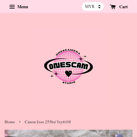
Menu
Cart
›
Home
Canon Ixus 255hs/ Ixy610f