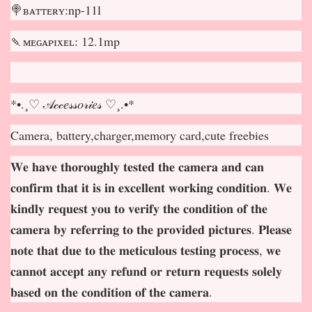
🍭ʙᴀᴛᴛᴇʀʏ:np-11l
🍡ᴍᴇɢᴀᴘɪxᴇʟ: 12.1mp
*•.¸♡ 𝒜𝒸𝒸𝑒𝓈𝓈𝑜𝓇𝒾𝑒𝓈 ♡¸.•*
Camera, battery,charger,memory card,cute freebies
𝐖𝐞 𝐡𝐚𝐯𝐞 𝐭𝐡𝐨𝐫𝐨𝐮𝐠𝐡𝐥𝐲 𝐭𝐞𝐬𝐭𝐞𝐝 𝐭𝐡𝐞 𝐜𝐚𝐦𝐞𝐫𝐚 𝐚𝐧𝐝 𝐜𝐚𝐧
𝐜𝐨𝐧𝐟𝐢𝐫𝐦 𝐭𝐡𝐚𝐭 𝐢𝐭 𝐢𝐬 𝐢𝐧 𝐞𝐱𝐜𝐞𝐥𝐥𝐞𝐧𝐭 𝐰𝐨𝐫𝐤𝐢𝐧𝐠 𝐜𝐨𝐧𝐝𝐢𝐭𝐢𝐨𝐧. 𝐖𝐞
𝐤𝐢𝐧𝐝𝐥𝐲 𝐫𝐞𝐪𝐮𝐞𝐬𝐭 𝐲𝐨𝐮 𝐭𝐨 𝐯𝐞𝐫𝐢𝐟𝐲 𝐭𝐡𝐞 𝐜𝐨𝐧𝐝𝐢𝐭𝐢𝐨𝐧 𝐨𝐟 𝐭𝐡𝐞
𝐜𝐚𝐦𝐞𝐫𝐚 𝐛𝐲 𝐫𝐞𝐟𝐞𝐫𝐫𝐢𝐧𝐠 𝐭𝐨 𝐭𝐡𝐞 𝐩𝐫𝐨𝐯𝐢𝐝𝐞𝐝 𝐩𝐢𝐜𝐭𝐮𝐫𝐞𝐬. 𝐏𝐥𝐞𝐚𝐬𝐞
𝐧𝐨𝐭𝐞 𝐭𝐡𝐚𝐭 𝐝𝐮𝐞 𝐭𝐨 𝐭𝐡𝐞 𝐦𝐞𝐭𝐢𝐜𝐮𝐥𝐨𝐮𝐬 𝐭𝐞𝐬𝐭𝐢𝐧𝐠 𝐩𝐫𝐨𝐜𝐞𝐬𝐬, 𝐰𝐞
𝐜𝐚𝐧𝐧𝐨𝐭 𝐚𝐜𝐜𝐞𝐩
𝐭 𝐚𝐧𝐲 𝐫𝐞𝐟𝐮𝐧𝐝 𝐨𝐫 𝐫𝐞𝐭𝐮𝐫𝐧 𝐫𝐞𝐪𝐮𝐞𝐬𝐭𝐬 𝐬𝐨𝐥𝐞𝐥𝐲
𝐛𝐚𝐬𝐞𝐝 𝐨𝐧 𝐭𝐡𝐞 𝐜𝐨𝐧𝐝𝐢𝐭𝐢𝐨𝐧 𝐨𝐟 𝐭𝐡𝐞 𝐜𝐚𝐦𝐞𝐫𝐚.