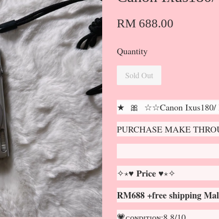
RM 688.00
Quantity
Sold Out
★ 🎀 ☆☆Canon Ixus180/
PURCHASE MAKE THROU
✧⋆♥ 𝐏𝐫𝐢𝐜𝐞 ♥⋆✧
RM688 +free shipping Mal
💗ᴄᴏɴᴅɪᴛɪᴏɴ:8.8/10