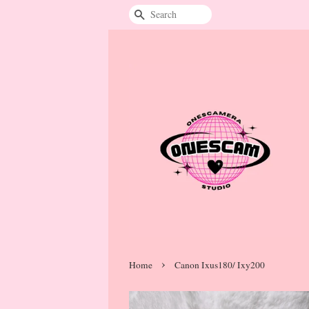
Search
›
Home
Canon Ixus180/ Ixy200