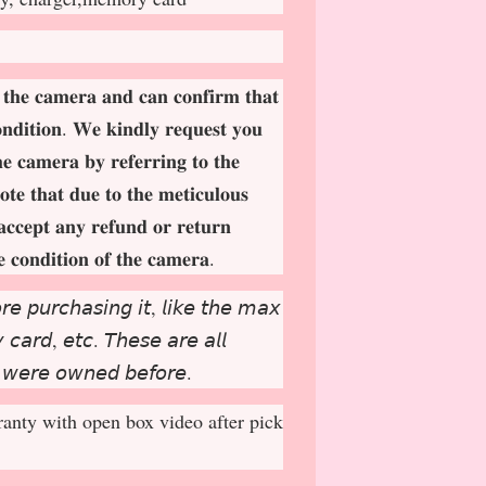
 𝐭𝐡𝐞 𝐜𝐚𝐦𝐞𝐫𝐚 𝐚𝐧𝐝 𝐜𝐚𝐧 𝐜𝐨𝐧𝐟𝐢𝐫𝐦 𝐭𝐡𝐚𝐭
𝐨𝐧𝐝𝐢𝐭𝐢𝐨𝐧. 𝐖𝐞 𝐤𝐢𝐧𝐝𝐥𝐲 𝐫𝐞𝐪𝐮𝐞𝐬𝐭 𝐲𝐨𝐮
𝐡𝐞 𝐜𝐚𝐦𝐞𝐫𝐚 𝐛𝐲 𝐫𝐞𝐟𝐞𝐫𝐫𝐢𝐧𝐠 𝐭𝐨 𝐭𝐡𝐞
𝐨𝐭𝐞 𝐭𝐡𝐚𝐭 𝐝𝐮𝐞 𝐭𝐨 𝐭𝐡𝐞 𝐦𝐞𝐭𝐢𝐜𝐮𝐥𝐨𝐮𝐬
𝐚𝐜𝐜𝐞𝐩
𝐭 𝐚𝐧𝐲 𝐫𝐞𝐟𝐮𝐧𝐝 𝐨𝐫 𝐫𝐞𝐭𝐮𝐫𝐧
𝐞 𝐜𝐨𝐧𝐝𝐢𝐭𝐢𝐨𝐧 𝐨𝐟 𝐭𝐡𝐞 𝐜𝐚𝐦𝐞𝐫𝐚.
𝘳𝘦 𝘱𝘶𝘳𝘤𝘩𝘢𝘴𝘪𝘯𝘨 𝘪𝘵, 𝘭𝘪𝘬𝘦 𝘵𝘩𝘦 𝘮𝘢𝘹
𝘤𝘢𝘳𝘥, 𝘦𝘵𝘤. 𝘛𝘩𝘦𝘴𝘦 𝘢𝘳𝘦 𝘢𝘭𝘭
 𝘸𝘦𝘳𝘦 𝘰𝘸𝘯𝘦𝘥 𝘣𝘦𝘧𝘰𝘳𝘦.
anty with open box video after pick