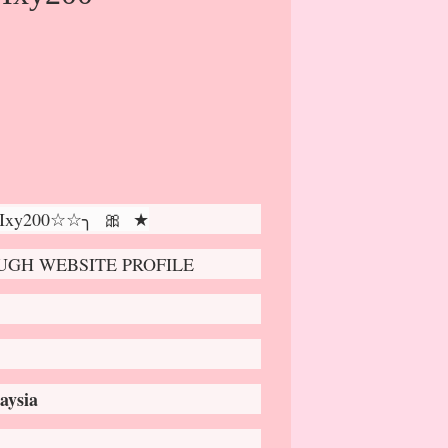
 Ixy200☆☆╮ 🎀 ★
GH WEBSITE PROFILE
aysia