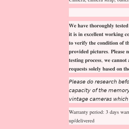
𝐖𝐞 𝐡𝐚𝐯𝐞 𝐭𝐡𝐨𝐫𝐨𝐮𝐠𝐡𝐥𝐲 𝐭𝐞𝐬𝐭𝐞𝐝
𝐢𝐭 𝐢𝐬 𝐢𝐧 𝐞𝐱𝐜𝐞𝐥𝐥𝐞𝐧𝐭 𝐰𝐨𝐫𝐤𝐢𝐧𝐠 
𝐭𝐨 𝐯𝐞𝐫𝐢𝐟𝐲 𝐭𝐡𝐞 𝐜𝐨𝐧𝐝𝐢𝐭𝐢𝐨𝐧 𝐨𝐟 
𝐩𝐫𝐨𝐯𝐢𝐝𝐞𝐝 𝐩𝐢𝐜𝐭𝐮𝐫𝐞𝐬. 𝐏𝐥𝐞𝐚𝐬𝐞 𝐧
𝐭𝐞𝐬𝐭𝐢𝐧𝐠 𝐩𝐫𝐨𝐜𝐞𝐬𝐬, 𝐰𝐞 𝐜𝐚𝐧𝐧𝐨𝐭 
𝐫𝐞𝐪𝐮𝐞𝐬𝐭𝐬 𝐬𝐨𝐥𝐞𝐥𝐲 𝐛𝐚𝐬𝐞𝐝 𝐨𝐧 𝐭
𝘗𝘭𝘦𝘢𝘴𝘦 𝘥𝘰 𝘳𝘦𝘴𝘦𝘢𝘳𝘤𝘩 𝘣𝘦𝘧𝘰
𝘤𝘢𝘱𝘢𝘤𝘪𝘵𝘺 𝘰𝘧 𝘵𝘩𝘦 𝘮𝘦𝘮𝘰𝘳𝘺 
𝘷𝘪𝘯𝘵𝘢𝘨𝘦 𝘤𝘢𝘮𝘦𝘳𝘢𝘴 𝘸𝘩𝘪𝘤𝘩
Warranty period: 3 days warr
up/delivered