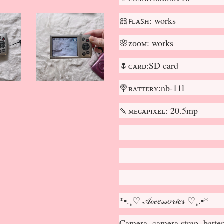
🎀ꜰʟᴀꜱʜ: works
🌸ᴢᴏᴏᴍ: works
🌷ᴄᴀʀᴅ:SD card
🍭ʙᴀᴛᴛᴇʀʏ:nb-11l
🍡ᴍᴇɢᴀᴘɪxᴇʟ: 20.5mp
*•.¸♡ 𝒜𝒸𝒸𝑒𝓈𝓈𝑜𝓇𝒾𝑒𝓈 ♡¸.•*
Camera, camera strap, batte