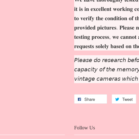
𝐢𝐭 𝐢𝐬 𝐢𝐧 𝐞𝐱𝐜𝐞𝐥𝐥𝐞𝐧𝐭 𝐰𝐨𝐫𝐤𝐢𝐧𝐠 
𝐭𝐨 𝐯𝐞𝐫𝐢𝐟𝐲 𝐭𝐡𝐞 𝐜𝐨𝐧𝐝𝐢𝐭𝐢𝐨𝐧 𝐨𝐟 
𝐩𝐫𝐨𝐯𝐢𝐝𝐞𝐝 𝐩𝐢𝐜𝐭𝐮𝐫𝐞𝐬. 𝐏𝐥𝐞𝐚𝐬𝐞 𝐧
𝐭𝐞𝐬𝐭𝐢𝐧𝐠 𝐩𝐫𝐨𝐜𝐞𝐬𝐬, 𝐰𝐞 𝐜𝐚𝐧𝐧𝐨𝐭 
𝐫𝐞𝐪𝐮𝐞𝐬𝐭𝐬 𝐬𝐨𝐥𝐞𝐥𝐲 𝐛𝐚𝐬𝐞𝐝 𝐨𝐧 𝐭
𝘗𝘭𝘦𝘢𝘴𝘦 𝘥𝘰 𝘳𝘦𝘴𝘦𝘢𝘳𝘤𝘩 𝘣𝘦𝘧𝘰
𝘤𝘢𝘱𝘢𝘤𝘪𝘵𝘺 𝘰𝘧 𝘵𝘩𝘦 𝘮𝘦𝘮𝘰𝘳𝘺 
𝘷𝘪𝘯𝘵𝘢𝘨𝘦 𝘤𝘢𝘮𝘦𝘳𝘢𝘴 𝘸𝘩𝘪𝘤𝘩
Share
Tweet
Follow Us