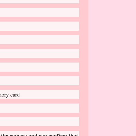
mory card
 𝐭𝐡𝐞 𝐜𝐚𝐦𝐞𝐫𝐚 𝐚𝐧𝐝 𝐜𝐚𝐧 𝐜𝐨𝐧𝐟𝐢𝐫𝐦 𝐭𝐡𝐚𝐭