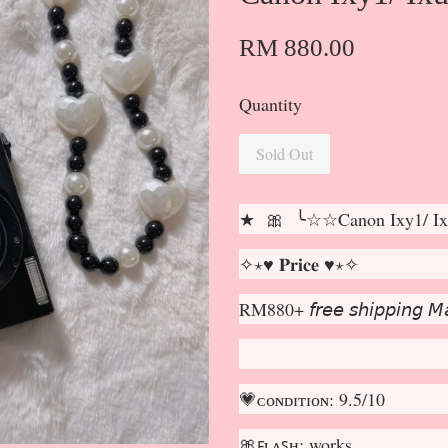
RM 880.00
Quantity
Sold Out
★ 🎀 ╰☆☆Canon Ixy1/ I
✧⋆♥ 𝐏𝐫𝐢𝐜𝐞 ♥⋆✧
RM880+ 𝘧𝘳𝘦𝘦 𝘴𝘩𝘪𝘱𝘱𝘪𝘯𝘨 𝘔𝘢
💗ᴄᴏɴᴅɪᴛɪᴏɴ: 9.5/10
🎀ꜰʟᴀꜱʜ: works