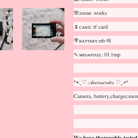
🌸ᴢᴏᴏᴍ: works
🌷ᴄᴀʀᴅ: tf card
🍭ʙᴀᴛᴛᴇʀʏ:nb-9l
🍡ᴍᴇɢᴀᴘɪxᴇʟ:10.1mp
*•.¸♡ 𝒜𝒸𝒸𝑒𝓈𝓈𝑜𝓇𝒾𝑒𝓈 ♡¸.•*
Camera, battery,charger,me
𝐖𝐞 𝐡𝐚𝐯𝐞 𝐭𝐡𝐨𝐫𝐨𝐮𝐠𝐡𝐥𝐲 𝐭𝐞𝐬𝐭𝐞𝐝