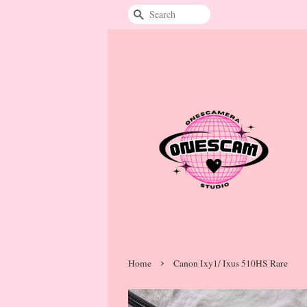
Search
›
Home
Canon Ixy1/ Ixus 510HS Rare