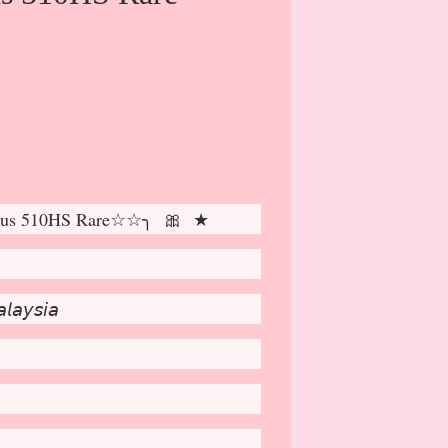
xus 510HS Rare☆☆╮ 🎀 ★
𝘢𝘺𝘴𝘪𝘢