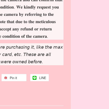
𝐨𝐧𝐝𝐢𝐭𝐢𝐨𝐧. 𝐖𝐞 𝐤𝐢𝐧𝐝𝐥𝐲 𝐫𝐞𝐪𝐮𝐞𝐬𝐭 𝐲𝐨𝐮
𝐡𝐞 𝐜𝐚𝐦𝐞𝐫𝐚 𝐛𝐲 𝐫𝐞𝐟𝐞𝐫𝐫𝐢𝐧𝐠 𝐭𝐨 𝐭𝐡𝐞
𝐨𝐭𝐞 𝐭𝐡𝐚𝐭 𝐝𝐮𝐞 𝐭𝐨 𝐭𝐡𝐞 𝐦𝐞𝐭𝐢𝐜𝐮𝐥𝐨𝐮𝐬
𝐚𝐜𝐜𝐞𝐩𝐭 𝐚𝐧𝐲 𝐫𝐞𝐟𝐮𝐧𝐝 𝐨𝐫 𝐫𝐞𝐭𝐮𝐫𝐧
𝐞 𝐜𝐨𝐧𝐝𝐢𝐭𝐢𝐨𝐧 𝐨𝐟 𝐭𝐡𝐞 𝐜𝐚𝐦𝐞𝐫𝐚.
𝘳𝘦 𝘱𝘶𝘳𝘤𝘩𝘢𝘴𝘪𝘯𝘨 𝘪𝘵, 𝘭𝘪𝘬𝘦 𝘵𝘩𝘦 𝘮𝘢𝘹
𝘤𝘢𝘳𝘥, 𝘦𝘵𝘤. 𝘛𝘩𝘦𝘴𝘦 𝘢𝘳𝘦 𝘢𝘭𝘭
 𝘸𝘦𝘳𝘦 𝘰𝘸𝘯𝘦𝘥 𝘣𝘦𝘧𝘰𝘳𝘦.
Pin it
LINE