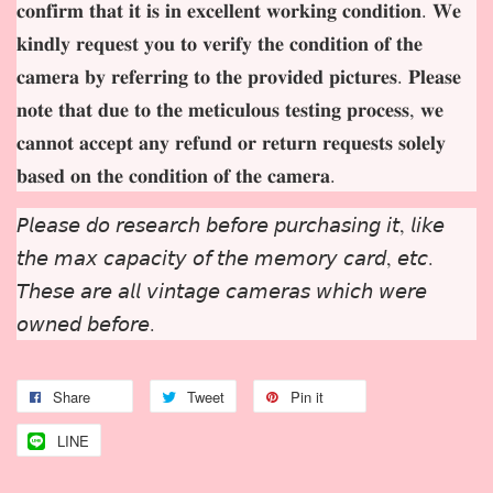
𝐜𝐨𝐧𝐟𝐢𝐫𝐦 𝐭𝐡𝐚𝐭 𝐢𝐭 𝐢𝐬 𝐢𝐧 𝐞𝐱𝐜𝐞𝐥𝐥𝐞𝐧𝐭 𝐰𝐨𝐫𝐤𝐢𝐧𝐠 𝐜𝐨𝐧𝐝𝐢𝐭𝐢𝐨𝐧. 𝐖𝐞
𝐤𝐢𝐧𝐝𝐥𝐲 𝐫𝐞𝐪𝐮𝐞𝐬𝐭 𝐲𝐨𝐮 𝐭𝐨 𝐯𝐞𝐫𝐢𝐟𝐲 𝐭𝐡𝐞 𝐜𝐨𝐧𝐝𝐢𝐭𝐢𝐨𝐧 𝐨𝐟 𝐭𝐡𝐞
𝐜𝐚𝐦𝐞𝐫𝐚 𝐛𝐲 𝐫𝐞𝐟𝐞𝐫𝐫𝐢𝐧𝐠 𝐭𝐨 𝐭𝐡𝐞 𝐩𝐫𝐨𝐯𝐢𝐝𝐞𝐝 𝐩𝐢𝐜𝐭𝐮𝐫𝐞𝐬. 𝐏𝐥𝐞𝐚𝐬𝐞
𝐧𝐨𝐭𝐞 𝐭𝐡𝐚𝐭 𝐝𝐮𝐞 𝐭𝐨 𝐭𝐡𝐞 𝐦𝐞𝐭𝐢𝐜𝐮𝐥𝐨𝐮𝐬 𝐭𝐞𝐬𝐭𝐢𝐧𝐠 𝐩𝐫𝐨𝐜𝐞𝐬𝐬, 𝐰𝐞
𝐜𝐚𝐧𝐧𝐨𝐭 𝐚𝐜𝐜𝐞𝐩𝐭 𝐚𝐧𝐲 𝐫𝐞𝐟𝐮𝐧𝐝 𝐨𝐫 𝐫𝐞𝐭𝐮𝐫𝐧 𝐫𝐞𝐪𝐮𝐞𝐬𝐭𝐬 𝐬𝐨𝐥𝐞𝐥𝐲
𝐛𝐚𝐬𝐞𝐝 𝐨𝐧 𝐭𝐡𝐞 𝐜𝐨𝐧𝐝𝐢𝐭𝐢𝐨𝐧 𝐨𝐟 𝐭𝐡𝐞 𝐜𝐚𝐦𝐞𝐫𝐚.
𝘗𝘭𝘦𝘢𝘴𝘦 𝘥𝘰 𝘳𝘦𝘴𝘦𝘢𝘳𝘤𝘩 𝘣𝘦𝘧𝘰𝘳𝘦 𝘱𝘶𝘳𝘤𝘩𝘢𝘴𝘪𝘯𝘨 𝘪𝘵, 𝘭𝘪𝘬𝘦
𝘵𝘩𝘦 𝘮𝘢𝘹 𝘤𝘢𝘱𝘢𝘤𝘪𝘵𝘺 𝘰𝘧 𝘵𝘩𝘦 𝘮𝘦𝘮𝘰𝘳𝘺 𝘤𝘢𝘳𝘥, 𝘦𝘵𝘤.
𝘛𝘩𝘦𝘴𝘦 𝘢𝘳𝘦 𝘢𝘭𝘭 𝘷𝘪𝘯𝘵𝘢𝘨𝘦 𝘤𝘢𝘮𝘦𝘳𝘢𝘴 𝘸𝘩𝘪𝘤𝘩 𝘸𝘦𝘳𝘦
𝘰𝘸𝘯𝘦𝘥 𝘣𝘦𝘧𝘰𝘳𝘦.
Share
Tweet
Pin it
LINE