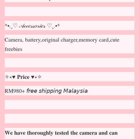
*•.¸♡ 𝒜𝒸𝒸𝑒𝓈𝓈𝑜𝓇𝒾𝑒𝓈 ♡¸.•*
Camera, battery,original charger,memory card,cute
freebies
✧⋆♥ 𝐏𝐫𝐢𝐜𝐞 ♥⋆✧
RM980+ 𝘧𝘳𝘦𝘦 𝘴𝘩𝘪𝘱𝘱𝘪𝘯𝘨 𝘔𝘢𝘭𝘢𝘺𝘴𝘪𝘢
𝐖𝐞 𝐡𝐚𝐯𝐞 𝐭𝐡𝐨𝐫𝐨𝐮𝐠𝐡𝐥𝐲 𝐭𝐞𝐬𝐭𝐞𝐝 𝐭𝐡𝐞 𝐜𝐚𝐦𝐞𝐫𝐚 𝐚𝐧𝐝 𝐜𝐚𝐧