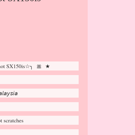
ot SX150is☆╮ 🎀 ★
𝘢𝘺𝘴𝘪𝘢
t scratches