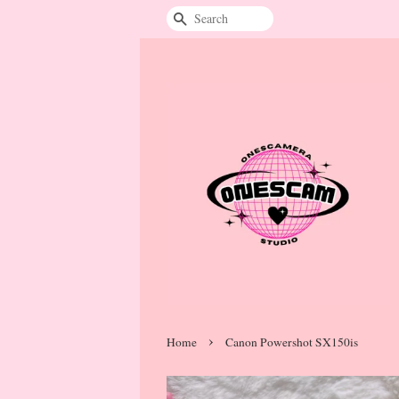
Search
›
Home
Canon Powershot SX150is