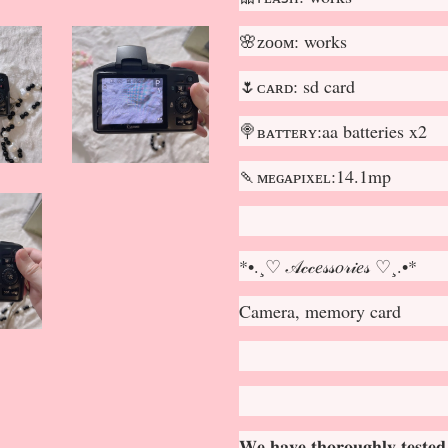
🌸ᴢᴏᴏᴍ: works
🌷ᴄᴀʀᴅ: sd card
🍭ʙᴀᴛᴛᴇʀʏ:aa batteries x2
🍡ᴍᴇɢᴀᴘɪxᴇʟ:14.1mp
*•.¸♡ 𝒜𝒸𝒸𝑒𝓈𝓈𝑜𝓇𝒾𝑒𝓈 ♡¸.•*
Camera, memory card
𝐖𝐞 𝐡𝐚𝐯𝐞 𝐭𝐡𝐨𝐫𝐨𝐮𝐠𝐡𝐥𝐲 𝐭𝐞𝐬𝐭𝐞𝐝