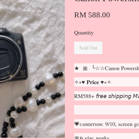
RM 588.00
Quantity
Sold Out
★ 🎀 ╰☆☆Canon Powersh
✧⋆♥ 𝐏𝐫𝐢𝐜𝐞 ♥⋆✧
RM588+ 𝘧𝘳𝘦𝘦 𝘴𝘩𝘪𝘱𝘱𝘪𝘯𝘨 𝘔𝘢
💗ᴄᴏɴᴅɪᴛɪᴏɴ: 9/10, screen go
🎀ꜰʟᴀꜱʜ: works