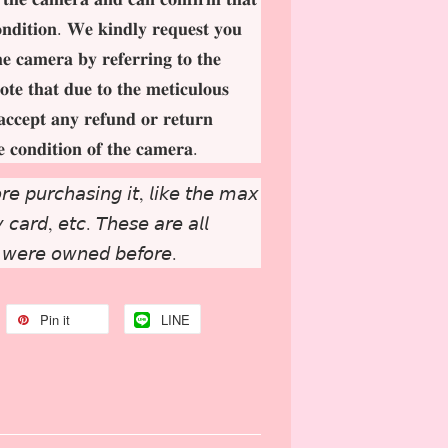
𝐨𝐧𝐝𝐢𝐭𝐢𝐨𝐧. 𝐖𝐞 𝐤𝐢𝐧𝐝𝐥𝐲 𝐫𝐞𝐪𝐮𝐞𝐬𝐭 𝐲𝐨𝐮
𝐡𝐞 𝐜𝐚𝐦𝐞𝐫𝐚 𝐛𝐲 𝐫𝐞𝐟𝐞𝐫𝐫𝐢𝐧𝐠 𝐭𝐨 𝐭𝐡𝐞
𝐨𝐭𝐞 𝐭𝐡𝐚𝐭 𝐝𝐮𝐞 𝐭𝐨 𝐭𝐡𝐞 𝐦𝐞𝐭𝐢𝐜𝐮𝐥𝐨𝐮𝐬
𝐚𝐜𝐜𝐞𝐩𝐭 𝐚𝐧𝐲 𝐫𝐞𝐟𝐮𝐧𝐝 𝐨𝐫 𝐫𝐞𝐭𝐮𝐫𝐧
𝐞 𝐜𝐨𝐧𝐝𝐢𝐭𝐢𝐨𝐧 𝐨𝐟 𝐭𝐡𝐞 𝐜𝐚𝐦𝐞𝐫𝐚.
𝘳𝘦 𝘱𝘶𝘳𝘤𝘩𝘢𝘴𝘪𝘯𝘨 𝘪𝘵, 𝘭𝘪𝘬𝘦 𝘵𝘩𝘦 𝘮𝘢𝘹
𝘤𝘢𝘳𝘥, 𝘦𝘵𝘤. 𝘛𝘩𝘦𝘴𝘦 𝘢𝘳𝘦 𝘢𝘭𝘭
 𝘸𝘦𝘳𝘦 𝘰𝘸𝘯𝘦𝘥 𝘣𝘦𝘧𝘰𝘳𝘦.
Pin it
LINE