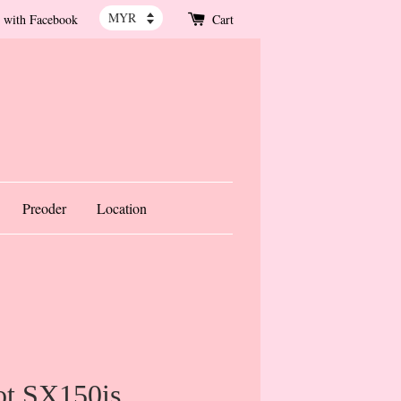
 with Facebook
Cart
Preoder
Location
ot SX150is