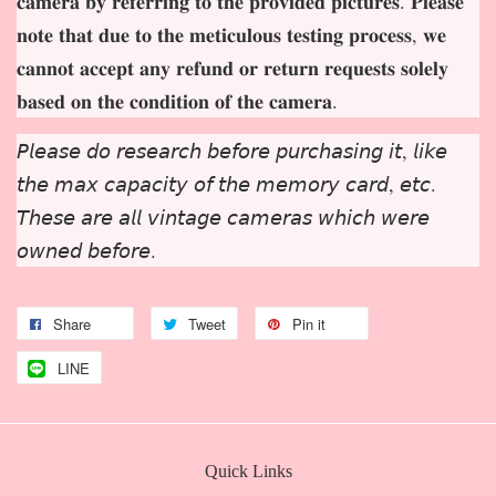
𝐜𝐚𝐦𝐞𝐫𝐚 𝐛𝐲 𝐫𝐞𝐟𝐞𝐫𝐫𝐢𝐧𝐠 𝐭𝐨 𝐭𝐡𝐞 𝐩𝐫𝐨𝐯𝐢𝐝𝐞𝐝 𝐩𝐢𝐜𝐭𝐮𝐫𝐞𝐬. 𝐏𝐥𝐞𝐚𝐬𝐞
𝐧𝐨𝐭𝐞 𝐭𝐡𝐚𝐭 𝐝𝐮𝐞 𝐭𝐨 𝐭𝐡𝐞 𝐦𝐞𝐭𝐢𝐜𝐮𝐥𝐨𝐮𝐬 𝐭𝐞𝐬𝐭𝐢𝐧𝐠 𝐩𝐫𝐨𝐜𝐞𝐬𝐬, 𝐰𝐞
𝐜𝐚𝐧𝐧𝐨𝐭 𝐚𝐜𝐜𝐞𝐩𝐭 𝐚𝐧𝐲 𝐫𝐞𝐟𝐮𝐧𝐝 𝐨𝐫 𝐫𝐞𝐭𝐮𝐫𝐧 𝐫𝐞𝐪𝐮𝐞𝐬𝐭𝐬 𝐬𝐨𝐥𝐞𝐥𝐲
𝐛𝐚𝐬𝐞𝐝 𝐨𝐧 𝐭𝐡𝐞 𝐜𝐨𝐧𝐝𝐢𝐭𝐢𝐨𝐧 𝐨𝐟 𝐭𝐡𝐞 𝐜𝐚𝐦𝐞𝐫𝐚.
𝘗𝘭𝘦𝘢𝘴𝘦 𝘥𝘰 𝘳𝘦𝘴𝘦𝘢𝘳𝘤𝘩 𝘣𝘦𝘧𝘰𝘳𝘦 𝘱𝘶𝘳𝘤𝘩𝘢𝘴𝘪𝘯𝘨 𝘪𝘵, 𝘭𝘪𝘬𝘦
𝘵𝘩𝘦 𝘮𝘢𝘹 𝘤𝘢𝘱𝘢𝘤𝘪𝘵𝘺 𝘰𝘧 𝘵𝘩𝘦 𝘮𝘦𝘮𝘰𝘳𝘺 𝘤𝘢𝘳𝘥, 𝘦𝘵𝘤.
𝘛𝘩𝘦𝘴𝘦 𝘢𝘳𝘦 𝘢𝘭𝘭 𝘷𝘪𝘯𝘵𝘢𝘨𝘦 𝘤𝘢𝘮𝘦𝘳𝘢𝘴 𝘸𝘩𝘪𝘤𝘩 𝘸𝘦𝘳𝘦
𝘰𝘸𝘯𝘦𝘥 𝘣𝘦𝘧𝘰𝘳𝘦.
Share
Tweet
Pin it
LINE
Quick Links