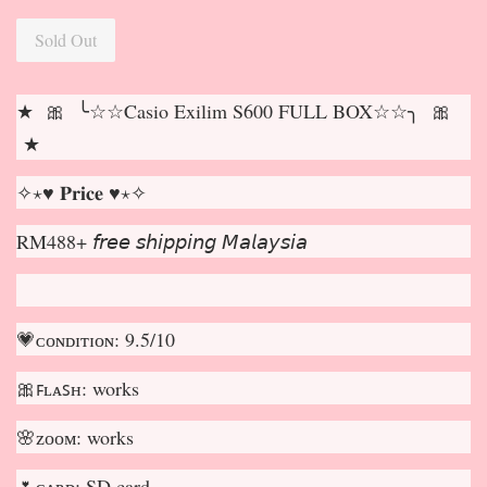
Sold Out
★ 🎀 ╰☆☆Casio Exilim S600 FULL BOX☆☆╮ 🎀
★
✧⋆♥ 𝐏𝐫𝐢𝐜𝐞 ♥⋆✧
RM488+ 𝘧𝘳𝘦𝘦 𝘴𝘩𝘪𝘱𝘱𝘪𝘯𝘨 𝘔𝘢𝘭𝘢𝘺𝘴𝘪𝘢
💗ᴄᴏɴᴅɪᴛɪᴏɴ: 9.5/10
🎀ꜰʟᴀꜱʜ: works
🌸ᴢᴏᴏᴍ: works
🌷ᴄᴀʀᴅ: SD card