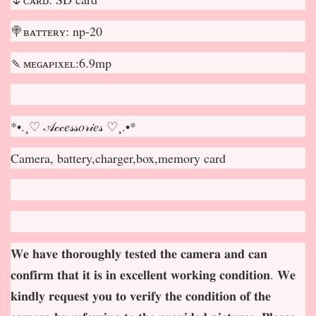
🍭ʙᴀᴛᴛᴇʀʏ: np-20
🍡ᴍᴇɢᴀᴘɪxᴇʟ:6.9mp
*•.¸♡ 𝒜𝒸𝒸𝑒𝓈𝓈𝑜𝓇𝒾𝑒𝓈 ♡¸.•*
Camera, battery,charger,box,memory card
𝐖𝐞 𝐡𝐚𝐯𝐞 𝐭𝐡𝐨𝐫𝐨𝐮𝐠𝐡𝐥𝐲 𝐭𝐞𝐬𝐭𝐞𝐝 𝐭𝐡𝐞 𝐜𝐚𝐦𝐞𝐫𝐚 𝐚𝐧𝐝 𝐜𝐚𝐧
𝐜𝐨𝐧𝐟𝐢𝐫𝐦 𝐭𝐡𝐚𝐭 𝐢𝐭 𝐢𝐬 𝐢𝐧 𝐞𝐱𝐜𝐞𝐥𝐥𝐞𝐧𝐭 𝐰𝐨𝐫𝐤𝐢𝐧𝐠 𝐜𝐨𝐧𝐝𝐢𝐭𝐢𝐨𝐧. 𝐖𝐞
𝐤𝐢𝐧𝐝𝐥𝐲 𝐫𝐞𝐪𝐮𝐞𝐬𝐭 𝐲𝐨𝐮 𝐭𝐨 𝐯𝐞𝐫𝐢𝐟𝐲 𝐭𝐡𝐞 𝐜𝐨𝐧𝐝𝐢𝐭𝐢𝐨𝐧 𝐨𝐟 𝐭𝐡𝐞