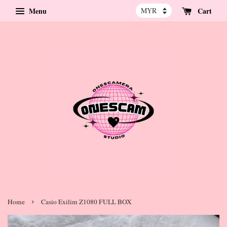
Menu
Cart
›
Home
Casio Exilim Z1080 FULL BOX