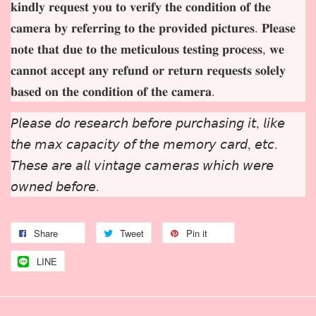
𝐤𝐢𝐧𝐝𝐥𝐲 𝐫𝐞𝐪𝐮𝐞𝐬𝐭 𝐲𝐨𝐮 𝐭𝐨 𝐯𝐞𝐫𝐢𝐟𝐲 𝐭𝐡𝐞 𝐜𝐨𝐧𝐝𝐢𝐭𝐢𝐨𝐧 𝐨𝐟 𝐭𝐡𝐞
𝐜𝐚𝐦𝐞𝐫𝐚 𝐛𝐲 𝐫𝐞𝐟𝐞𝐫𝐫𝐢𝐧𝐠 𝐭𝐨 𝐭𝐡𝐞 𝐩𝐫𝐨𝐯𝐢𝐝𝐞𝐝 𝐩𝐢𝐜𝐭𝐮𝐫𝐞𝐬. 𝐏𝐥𝐞𝐚𝐬𝐞
𝐧𝐨𝐭𝐞 𝐭𝐡𝐚𝐭 𝐝𝐮𝐞 𝐭𝐨 𝐭𝐡𝐞 𝐦𝐞𝐭𝐢𝐜𝐮𝐥𝐨𝐮𝐬 𝐭𝐞𝐬𝐭𝐢𝐧𝐠 𝐩𝐫𝐨𝐜𝐞𝐬𝐬, 𝐰𝐞
𝐜𝐚𝐧𝐧𝐨𝐭 𝐚𝐜𝐜𝐞𝐩𝐭 𝐚𝐧𝐲 𝐫𝐞𝐟𝐮𝐧𝐝 𝐨𝐫 𝐫𝐞𝐭𝐮𝐫𝐧 𝐫𝐞𝐪𝐮𝐞𝐬𝐭𝐬 𝐬𝐨𝐥𝐞𝐥𝐲
𝐛𝐚𝐬𝐞𝐝 𝐨𝐧 𝐭𝐡𝐞 𝐜𝐨𝐧𝐝𝐢𝐭𝐢𝐨𝐧 𝐨𝐟 𝐭𝐡𝐞 𝐜𝐚𝐦𝐞𝐫𝐚.
𝘗𝘭𝘦𝘢𝘴𝘦 𝘥𝘰 𝘳𝘦𝘴𝘦𝘢𝘳𝘤𝘩 𝘣𝘦𝘧𝘰𝘳𝘦 𝘱𝘶𝘳𝘤𝘩𝘢𝘴𝘪𝘯𝘨 𝘪𝘵, 𝘭𝘪𝘬𝘦
𝘵𝘩𝘦 𝘮𝘢𝘹 𝘤𝘢𝘱𝘢𝘤𝘪𝘵𝘺 𝘰𝘧 𝘵𝘩𝘦 𝘮𝘦𝘮𝘰𝘳𝘺 𝘤𝘢𝘳𝘥, 𝘦𝘵𝘤.
𝘛𝘩𝘦𝘴𝘦 𝘢𝘳𝘦 𝘢𝘭𝘭 𝘷𝘪𝘯𝘵𝘢𝘨𝘦 𝘤𝘢𝘮𝘦𝘳𝘢𝘴 𝘸𝘩𝘪𝘤𝘩 𝘸𝘦𝘳𝘦
𝘰𝘸𝘯𝘦𝘥 𝘣𝘦𝘧𝘰𝘳𝘦.
Share
Tweet
Pin it
LINE