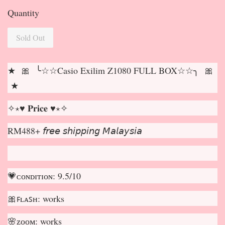
Quantity
Sold Out
★ 🎀 ╰☆☆Casio Exilim Z1080 FULL BOX☆☆╮ 🎀
★
✧⋆♥ 𝐏𝐫𝐢𝐜𝐞 ♥⋆✧
RM488+ 𝘧𝘳𝘦𝘦 𝘴𝘩𝘪𝘱𝘱𝘪𝘯𝘨 𝘔𝘢𝘭𝘢𝘺𝘴𝘪𝘢
💗ᴄᴏɴᴅɪᴛɪᴏɴ: 9.5/10
🎀ꜰʟᴀꜱʜ: works
🌸ᴢᴏᴏᴍ: works