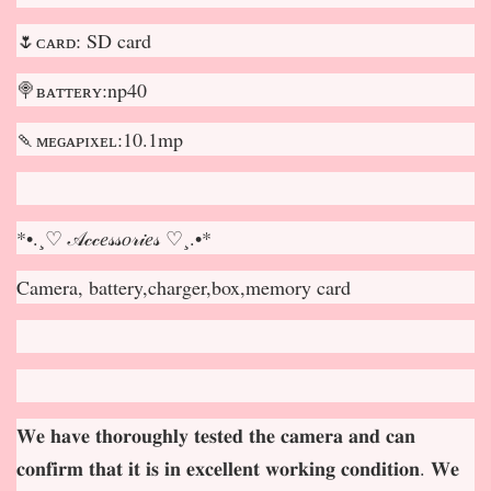
🌷ᴄᴀʀᴅ: SD card
🍭ʙᴀᴛᴛᴇʀʏ:np40
🍡ᴍᴇɢᴀᴘɪxᴇʟ:10.1mp
*•.¸♡ 𝒜𝒸𝒸𝑒𝓈𝓈𝑜𝓇𝒾𝑒𝓈 ♡¸.•*
Camera, battery,charger,box,memory card
𝐖𝐞 𝐡𝐚𝐯𝐞 𝐭𝐡𝐨𝐫𝐨𝐮𝐠𝐡𝐥𝐲 𝐭𝐞𝐬𝐭𝐞𝐝 𝐭𝐡𝐞 𝐜𝐚𝐦𝐞𝐫𝐚 𝐚𝐧𝐝 𝐜𝐚𝐧
𝐜𝐨𝐧𝐟𝐢𝐫𝐦 𝐭𝐡𝐚𝐭 𝐢𝐭 𝐢𝐬 𝐢𝐧 𝐞𝐱𝐜𝐞𝐥𝐥𝐞𝐧𝐭 𝐰𝐨𝐫𝐤𝐢𝐧𝐠 𝐜𝐨𝐧𝐝𝐢𝐭𝐢𝐨𝐧. 𝐖𝐞