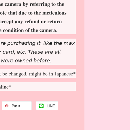
𝐡𝐞 𝐜𝐚𝐦𝐞𝐫𝐚 𝐛𝐲 𝐫𝐞𝐟𝐞𝐫𝐫𝐢𝐧𝐠 𝐭𝐨 𝐭𝐡𝐞
𝐨𝐭𝐞 𝐭𝐡𝐚𝐭 𝐝𝐮𝐞 𝐭𝐨 𝐭𝐡𝐞 𝐦𝐞𝐭𝐢𝐜𝐮𝐥𝐨𝐮𝐬
𝐚𝐜𝐜𝐞𝐩
𝐭 𝐚𝐧𝐲 𝐫𝐞𝐟𝐮𝐧𝐝 𝐨𝐫 𝐫𝐞𝐭𝐮𝐫𝐧
𝐞 𝐜𝐨𝐧𝐝𝐢𝐭𝐢𝐨𝐧 𝐨𝐟 𝐭𝐡𝐞 𝐜𝐚𝐦𝐞𝐫𝐚.
𝘳𝘦 𝘱𝘶𝘳𝘤𝘩𝘢𝘴𝘪𝘯𝘨 𝘪𝘵, 𝘭𝘪𝘬𝘦 𝘵𝘩𝘦 𝘮𝘢𝘹
𝘤𝘢𝘳𝘥, 𝘦𝘵𝘤. 𝘛𝘩𝘦𝘴𝘦 𝘢𝘳𝘦 𝘢𝘭𝘭
 𝘸𝘦𝘳𝘦 𝘰𝘸𝘯𝘦𝘥 𝘣𝘦𝘧𝘰𝘳𝘦.
 be changed, might be in Japanese*
nline*
Pin it
LINE