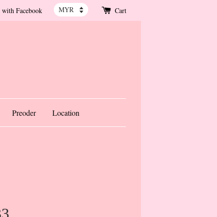
 with Facebook
Cart
Preoder
Location
33