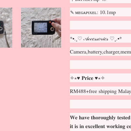
🍡ᴍᴇɢᴀᴘɪxᴇʟ: 10.1mp
*•.¸♡ 𝒜𝒸𝒸𝑒𝓈𝓈𝑜𝓇𝒾𝑒𝓈 ♡¸.•*
Camera,battery,charger,mem
✧⋆♥ 𝐏𝐫𝐢𝐜𝐞 ♥⋆✧
RM488+free shipping Malay
𝐖𝐞 𝐡𝐚𝐯𝐞 𝐭𝐡𝐨𝐫𝐨𝐮𝐠𝐡𝐥𝐲 𝐭𝐞𝐬𝐭𝐞𝐝
𝐢𝐭 𝐢𝐬 𝐢𝐧 𝐞𝐱𝐜𝐞𝐥𝐥𝐞𝐧𝐭 𝐰𝐨𝐫𝐤𝐢𝐧𝐠 