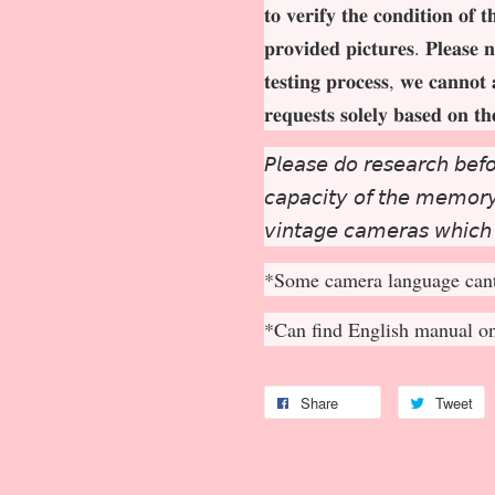
𝐭𝐨 𝐯𝐞𝐫𝐢𝐟𝐲 𝐭𝐡𝐞 𝐜𝐨𝐧𝐝𝐢𝐭𝐢𝐨𝐧 𝐨𝐟 
𝐩𝐫𝐨𝐯𝐢𝐝𝐞𝐝 𝐩𝐢𝐜𝐭𝐮𝐫𝐞𝐬. 𝐏𝐥𝐞𝐚𝐬𝐞 𝐧
𝐭𝐞𝐬𝐭𝐢𝐧𝐠 𝐩𝐫𝐨𝐜𝐞𝐬𝐬, 𝐰𝐞 𝐜𝐚𝐧𝐧𝐨𝐭 
𝐫𝐞𝐪𝐮𝐞𝐬𝐭𝐬 𝐬𝐨𝐥𝐞𝐥𝐲 𝐛𝐚𝐬𝐞𝐝 𝐨𝐧 𝐭
𝘗𝘭𝘦𝘢𝘴𝘦 𝘥𝘰 𝘳𝘦𝘴𝘦𝘢𝘳𝘤𝘩 𝘣𝘦𝘧𝘰
𝘤𝘢𝘱𝘢𝘤𝘪𝘵𝘺 𝘰𝘧 𝘵𝘩𝘦 𝘮𝘦𝘮𝘰𝘳𝘺 
𝘷𝘪𝘯𝘵𝘢𝘨𝘦 𝘤𝘢𝘮𝘦𝘳𝘢𝘴 𝘸𝘩𝘪𝘤𝘩
*Some camera language cant
*Can find English manual o
Share
Tweet