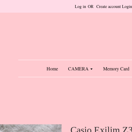
Log in
OR
Create account
Login
Home
CAMERA
Memory Card
Casio Exilim Z