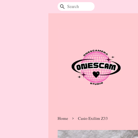
Search
›
Home
Casio Exilim Z33