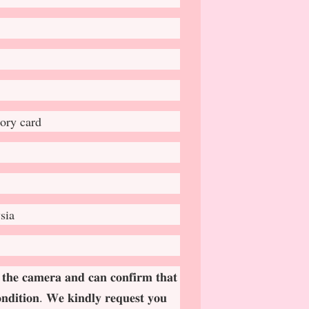
ory card
sia
 𝐭𝐡𝐞 𝐜𝐚𝐦𝐞𝐫𝐚 𝐚𝐧𝐝 𝐜𝐚𝐧 𝐜𝐨𝐧𝐟𝐢𝐫𝐦 𝐭𝐡𝐚𝐭
𝐨𝐧𝐝𝐢𝐭𝐢𝐨𝐧. 𝐖𝐞 𝐤𝐢𝐧𝐝𝐥𝐲 𝐫𝐞𝐪𝐮𝐞𝐬𝐭 𝐲𝐨𝐮