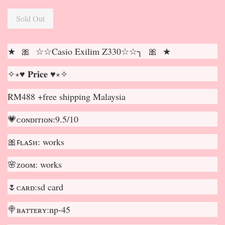
Sold Out
★ 🎀 ☆☆Casio Exilim Z330☆☆╮ 🎀 ★
✧⋆♥ 𝐏𝐫𝐢𝐜𝐞 ♥⋆✧
RM488 +free shipping Malaysia
💗ᴄᴏɴᴅɪᴛɪᴏɴ:9.5/10
🎀ꜰʟᴀꜱʜ: works
🌸ᴢᴏᴏᴍ: works
🌷ᴄᴀʀᴅ:sd card
🍭ʙᴀᴛᴛᴇʀʏ:np-45