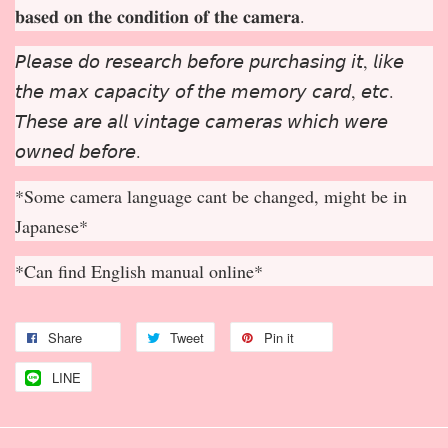
𝐛𝐚𝐬𝐞𝐝 𝐨𝐧 𝐭𝐡𝐞 𝐜𝐨𝐧𝐝𝐢𝐭𝐢𝐨𝐧 𝐨𝐟 𝐭𝐡𝐞 𝐜𝐚𝐦𝐞𝐫𝐚.
𝘗𝘭𝘦𝘢𝘴𝘦 𝘥𝘰 𝘳𝘦𝘴𝘦𝘢𝘳𝘤𝘩 𝘣𝘦𝘧𝘰𝘳𝘦 𝘱𝘶𝘳𝘤𝘩𝘢𝘴𝘪𝘯𝘨 𝘪𝘵, 𝘭𝘪𝘬𝘦
𝘵𝘩𝘦 𝘮𝘢𝘹 𝘤𝘢𝘱𝘢𝘤𝘪𝘵𝘺 𝘰𝘧 𝘵𝘩𝘦 𝘮𝘦𝘮𝘰𝘳𝘺 𝘤𝘢𝘳𝘥, 𝘦𝘵𝘤.
𝘛𝘩𝘦𝘴𝘦 𝘢𝘳𝘦 𝘢𝘭𝘭 𝘷𝘪𝘯𝘵𝘢𝘨𝘦 𝘤𝘢𝘮𝘦𝘳𝘢𝘴 𝘸𝘩𝘪𝘤𝘩 𝘸𝘦𝘳𝘦
𝘰𝘸𝘯𝘦𝘥 𝘣𝘦𝘧𝘰𝘳𝘦.
*Some camera language cant be changed, might be in
Japanese*
*Can find English manual online*
Share
Tweet
Pin it
LINE