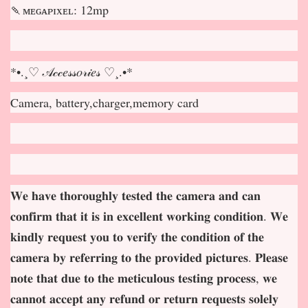
🍡ᴍᴇɢᴀᴘɪxᴇʟ: 12mp
*•.¸♡ 𝒜𝒸𝒸𝑒𝓈𝓈𝑜𝓇𝒾𝑒𝓈 ♡¸.•*
Camera, battery,charger,memory card
𝐖𝐞 𝐡𝐚𝐯𝐞 𝐭𝐡𝐨𝐫𝐨𝐮𝐠𝐡𝐥𝐲 𝐭𝐞𝐬𝐭𝐞𝐝 𝐭𝐡𝐞 𝐜𝐚𝐦𝐞𝐫𝐚 𝐚𝐧𝐝 𝐜𝐚𝐧
𝐜𝐨𝐧𝐟𝐢𝐫𝐦 𝐭𝐡𝐚𝐭 𝐢𝐭 𝐢𝐬 𝐢𝐧 𝐞𝐱𝐜𝐞𝐥𝐥𝐞𝐧𝐭 𝐰𝐨𝐫𝐤𝐢𝐧𝐠 𝐜𝐨𝐧𝐝𝐢𝐭𝐢𝐨𝐧. 𝐖𝐞
𝐤𝐢𝐧𝐝𝐥𝐲 𝐫𝐞𝐪𝐮𝐞𝐬𝐭 𝐲𝐨𝐮 𝐭𝐨 𝐯𝐞𝐫𝐢𝐟𝐲 𝐭𝐡𝐞 𝐜𝐨𝐧𝐝𝐢𝐭𝐢𝐨𝐧 𝐨𝐟 𝐭𝐡𝐞
𝐜𝐚𝐦𝐞𝐫𝐚 𝐛𝐲 𝐫𝐞𝐟𝐞𝐫𝐫𝐢𝐧𝐠 𝐭𝐨 𝐭𝐡𝐞 𝐩𝐫𝐨𝐯𝐢𝐝𝐞𝐝 𝐩𝐢𝐜𝐭𝐮𝐫𝐞𝐬. 𝐏𝐥𝐞𝐚𝐬𝐞
𝐧𝐨𝐭𝐞 𝐭𝐡𝐚𝐭 𝐝𝐮𝐞 𝐭𝐨 𝐭𝐡𝐞 𝐦𝐞𝐭𝐢𝐜𝐮𝐥𝐨𝐮𝐬 𝐭𝐞𝐬𝐭𝐢𝐧𝐠 𝐩𝐫𝐨𝐜𝐞𝐬𝐬, 𝐰𝐞
𝐜𝐚𝐧𝐧𝐨𝐭 𝐚𝐜𝐜𝐞𝐩
𝐭 𝐚𝐧𝐲 𝐫𝐞𝐟𝐮𝐧𝐝 𝐨𝐫 𝐫𝐞𝐭𝐮𝐫𝐧 𝐫𝐞𝐪𝐮𝐞𝐬𝐭𝐬 𝐬𝐨𝐥𝐞𝐥𝐲