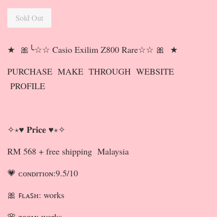
Sold Out
★ 🎀╰☆☆ Casio Exilim Z800 Rare☆☆ 🎀 ★
PURCHASE MAKE THROUGH WEBSITE
PROFILE
✧⋆♥ 𝐏𝐫𝐢𝐜𝐞 ♥⋆✧
RM 568 + free shipping Malaysia
💗 ᴄᴏɴᴅɪᴛɪᴏɴ:9.5/10
🎀 ꜰʟᴀꜱʜ: works
🌸 ᴢᴏᴏᴍ: works