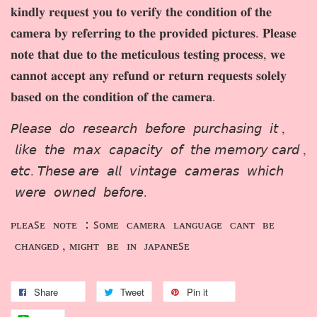
𝐤𝐢𝐧𝐝𝐥𝐲 𝐫𝐞𝐪𝐮𝐞𝐬𝐭 𝐲𝐨𝐮 𝐭𝐨 𝐯𝐞𝐫𝐢𝐟𝐲 𝐭𝐡𝐞 𝐜𝐨𝐧𝐝𝐢𝐭𝐢𝐨𝐧 𝐨𝐟 𝐭𝐡𝐞
𝐜𝐚𝐦𝐞𝐫𝐚 𝐛𝐲 𝐫𝐞𝐟𝐞𝐫𝐫𝐢𝐧𝐠 𝐭𝐨 𝐭𝐡𝐞 𝐩𝐫𝐨𝐯𝐢𝐝𝐞𝐝 𝐩𝐢𝐜𝐭𝐮𝐫𝐞𝐬. 𝐏𝐥𝐞𝐚𝐬𝐞
𝐧𝐨𝐭𝐞 𝐭𝐡𝐚𝐭 𝐝𝐮𝐞 𝐭𝐨 𝐭𝐡𝐞 𝐦𝐞𝐭𝐢𝐜𝐮𝐥𝐨𝐮𝐬 𝐭𝐞𝐬𝐭𝐢𝐧𝐠 𝐩𝐫𝐨𝐜𝐞𝐬𝐬, 𝐰𝐞
𝐜𝐚𝐧𝐧𝐨𝐭 𝐚𝐜𝐜𝐞𝐩𝐭 𝐚𝐧𝐲 𝐫𝐞𝐟𝐮𝐧𝐝 𝐨𝐫 𝐫𝐞𝐭𝐮𝐫𝐧 𝐫𝐞𝐪𝐮𝐞𝐬𝐭𝐬 𝐬𝐨𝐥𝐞𝐥𝐲
𝐛𝐚𝐬𝐞𝐝 𝐨𝐧 𝐭𝐡𝐞 𝐜𝐨𝐧𝐝𝐢𝐭𝐢𝐨𝐧 𝐨𝐟 𝐭𝐡𝐞 𝐜𝐚𝐦𝐞𝐫𝐚.
𝘗𝘭𝘦𝘢𝘴𝘦 𝘥𝘰 𝘳𝘦𝘴𝘦𝘢𝘳𝘤𝘩 𝘣𝘦𝘧𝘰𝘳𝘦 𝘱𝘶𝘳𝘤𝘩𝘢𝘴𝘪𝘯𝘨 𝘪𝘵 ,
𝘭𝘪𝘬𝘦 𝘵𝘩𝘦 𝘮𝘢𝘹 𝘤𝘢𝘱𝘢𝘤𝘪𝘵𝘺 𝘰𝘧 𝘵𝘩𝘦 𝘮𝘦𝘮𝘰𝘳𝘺 𝘤𝘢𝘳𝘥 ,
𝘦𝘵𝘤. 𝘛𝘩𝘦𝘴𝘦 𝘢𝘳𝘦 𝘢𝘭𝘭 𝘷𝘪𝘯𝘵𝘢𝘨𝘦 𝘤𝘢𝘮𝘦𝘳𝘢𝘴 𝘸𝘩𝘪𝘤𝘩
𝘸𝘦𝘳𝘦 𝘰𝘸𝘯𝘦𝘥 𝘣𝘦𝘧𝘰𝘳𝘦.
ᴘʟᴇᴀꜱᴇ ɴᴏᴛᴇ ：ꜱᴏᴍᴇ ᴄᴀᴍᴇʀᴀ ʟᴀɴɢᴜᴀɢᴇ ᴄᴀɴᴛ ʙᴇ
ᴄʜᴀɴɢᴇᴅ , ᴍɪɢʜᴛ ʙᴇ ɪɴ ᴊᴀᴘᴀɴᴇꜱᴇ
Share
Tweet
Pin it