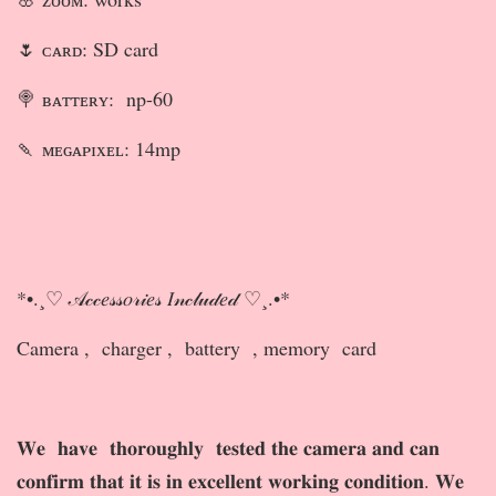
🌷 ᴄᴀʀᴅ: SD card
🍭 ʙᴀᴛᴛᴇʀʏ: np-60
🍡 ᴍᴇɢᴀᴘɪxᴇʟ: 14mp
*•.¸♡ 𝒜𝒸𝒸𝑒𝓈𝓈𝑜𝓇𝒾𝑒𝓈 𝐼𝓃𝒸𝓁𝓊𝒹𝑒𝒹 ♡¸.•*
Camera , charger , battery , memory card
𝐖𝐞 𝐡𝐚𝐯𝐞 𝐭𝐡𝐨𝐫𝐨𝐮𝐠𝐡𝐥𝐲 𝐭𝐞𝐬𝐭𝐞𝐝 𝐭𝐡𝐞 𝐜𝐚𝐦𝐞𝐫𝐚 𝐚𝐧𝐝 𝐜𝐚𝐧
𝐜𝐨𝐧𝐟𝐢𝐫𝐦 𝐭𝐡𝐚𝐭 𝐢𝐭 𝐢𝐬 𝐢𝐧 𝐞𝐱𝐜𝐞𝐥𝐥𝐞𝐧𝐭 𝐰𝐨𝐫𝐤𝐢𝐧𝐠 𝐜𝐨𝐧𝐝𝐢𝐭𝐢𝐨𝐧. 𝐖𝐞