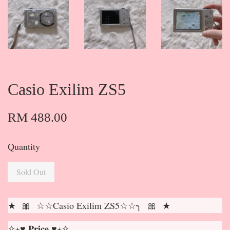
Casio Exilim ZS5
RM 488.00
Quantity
Sold Out
★ 🎀 ☆☆Casio Exilim ZS5☆☆╮ 🎀 ★
✧⋆♥ 𝐏𝐫𝐢𝐜𝐞 ♥⋆✧