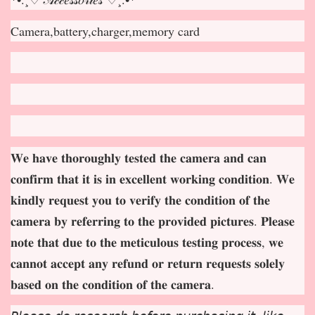
Camera,battery,charger,memory card
𝐖𝐞 𝐡𝐚𝐯𝐞 𝐭𝐡𝐨𝐫𝐨𝐮𝐠𝐡𝐥𝐲 𝐭𝐞𝐬𝐭𝐞𝐝 𝐭𝐡𝐞 𝐜𝐚𝐦𝐞𝐫𝐚 𝐚𝐧𝐝 𝐜𝐚𝐧
𝐜𝐨𝐧𝐟𝐢𝐫𝐦 𝐭𝐡𝐚𝐭 𝐢𝐭 𝐢𝐬 𝐢𝐧 𝐞𝐱𝐜𝐞𝐥𝐥𝐞𝐧𝐭 𝐰𝐨𝐫𝐤𝐢𝐧𝐠 𝐜𝐨𝐧𝐝𝐢𝐭𝐢𝐨𝐧. 𝐖𝐞
𝐤𝐢𝐧𝐝𝐥𝐲 𝐫𝐞𝐪𝐮𝐞𝐬𝐭 𝐲𝐨𝐮 𝐭𝐨 𝐯𝐞𝐫𝐢𝐟𝐲 𝐭𝐡𝐞 𝐜𝐨𝐧𝐝𝐢𝐭𝐢𝐨𝐧 𝐨𝐟 𝐭𝐡𝐞
𝐜𝐚𝐦𝐞𝐫𝐚 𝐛𝐲 𝐫𝐞𝐟𝐞𝐫𝐫𝐢𝐧𝐠 𝐭𝐨 𝐭𝐡𝐞 𝐩𝐫𝐨𝐯𝐢𝐝𝐞𝐝 𝐩𝐢𝐜𝐭𝐮𝐫𝐞𝐬. 𝐏𝐥𝐞𝐚𝐬𝐞
𝐧𝐨𝐭𝐞 𝐭𝐡𝐚𝐭 𝐝𝐮𝐞 𝐭𝐨 𝐭𝐡𝐞 𝐦𝐞𝐭𝐢𝐜𝐮𝐥𝐨𝐮𝐬 𝐭𝐞𝐬𝐭𝐢𝐧𝐠 𝐩𝐫𝐨𝐜𝐞𝐬𝐬, 𝐰𝐞
𝐜𝐚𝐧𝐧𝐨𝐭 𝐚𝐜𝐜𝐞𝐩
𝐭 𝐚𝐧𝐲 𝐫𝐞𝐟𝐮𝐧𝐝 𝐨𝐫 𝐫𝐞𝐭𝐮𝐫𝐧 𝐫𝐞𝐪𝐮𝐞𝐬𝐭𝐬 𝐬𝐨𝐥𝐞𝐥𝐲
𝐛𝐚𝐬𝐞𝐝 𝐨𝐧 𝐭𝐡𝐞 𝐜𝐨𝐧𝐝𝐢𝐭𝐢𝐨𝐧 𝐨𝐟 𝐭𝐡𝐞 𝐜𝐚𝐦𝐞𝐫𝐚.