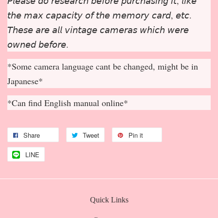
𝘗𝘭𝘦𝘢𝘴𝘦 𝘥𝘰 𝘳𝘦𝘴𝘦𝘢𝘳𝘤𝘩 𝘣𝘦𝘧𝘰𝘳𝘦 𝘱𝘶𝘳𝘤𝘩𝘢𝘴𝘪𝘯𝘨 𝘪𝘵, 𝘭𝘪𝘬𝘦
𝘵𝘩𝘦 𝘮𝘢𝘹 𝘤𝘢𝘱𝘢𝘤𝘪𝘵𝘺 𝘰𝘧 𝘵𝘩𝘦 𝘮𝘦𝘮𝘰𝘳𝘺 𝘤𝘢𝘳𝘥, 𝘦𝘵𝘤.
𝘛𝘩𝘦𝘴𝘦 𝘢𝘳𝘦 𝘢𝘭𝘭 𝘷𝘪𝘯𝘵𝘢𝘨𝘦 𝘤𝘢𝘮𝘦𝘳𝘢𝘴 𝘸𝘩𝘪𝘤𝘩 𝘸𝘦𝘳𝘦
𝘰𝘸𝘯𝘦𝘥 𝘣𝘦𝘧𝘰𝘳𝘦.
*Some camera language cant be changed, might be in
Japanese*
*Can find English manual online*
Share
Tweet
Pin it
LINE
Quick Links