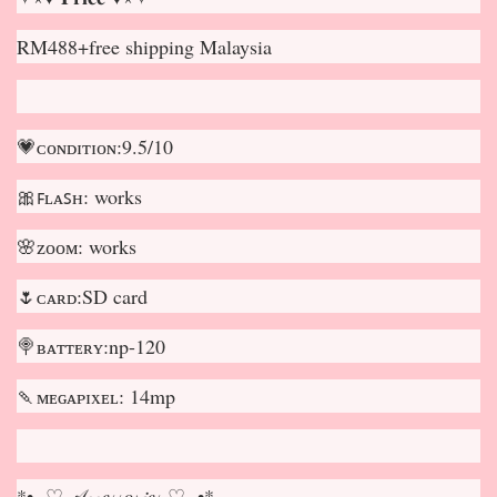
RM488+free shipping Malaysia
💗ᴄᴏɴᴅɪᴛɪᴏɴ:9.5/10
🎀ꜰʟᴀꜱʜ: works
🌸ᴢᴏᴏᴍ: works
🌷ᴄᴀʀᴅ:SD card
🍭ʙᴀᴛᴛᴇʀʏ:np-120
🍡ᴍᴇɢᴀᴘɪxᴇʟ: 14mp
*•.¸♡ 𝒜𝒸𝒸𝑒𝓈𝓈𝑜𝓇𝒾𝑒𝓈 ♡¸.•*