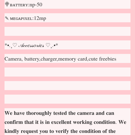
🍭ʙᴀᴛᴛᴇʀʏ:np-50
🍡ᴍᴇɢᴀᴘɪxᴇʟ:12mp
*•.¸♡ 𝒜𝒸𝒸𝑒𝓈𝓈𝑜𝓇𝒾𝑒𝓈 ♡¸.•*
Camera, battery,charger,memory card,cute freebies
𝐖𝐞 𝐡𝐚𝐯𝐞 𝐭𝐡𝐨𝐫𝐨𝐮𝐠𝐡𝐥𝐲 𝐭𝐞𝐬𝐭𝐞𝐝 𝐭𝐡𝐞 𝐜𝐚𝐦𝐞𝐫𝐚 𝐚𝐧𝐝 𝐜𝐚𝐧
𝐜𝐨𝐧𝐟𝐢𝐫𝐦 𝐭𝐡𝐚𝐭 𝐢𝐭 𝐢𝐬 𝐢𝐧 𝐞𝐱𝐜𝐞𝐥𝐥𝐞𝐧𝐭 𝐰𝐨𝐫𝐤𝐢𝐧𝐠 𝐜𝐨𝐧𝐝𝐢𝐭𝐢𝐨𝐧. 𝐖𝐞
𝐤𝐢𝐧𝐝𝐥𝐲 𝐫𝐞𝐪𝐮𝐞𝐬𝐭 𝐲𝐨𝐮 𝐭𝐨 𝐯𝐞𝐫𝐢𝐟𝐲 𝐭𝐡𝐞 𝐜𝐨𝐧𝐝𝐢𝐭𝐢𝐨𝐧 𝐨𝐟 𝐭𝐡𝐞