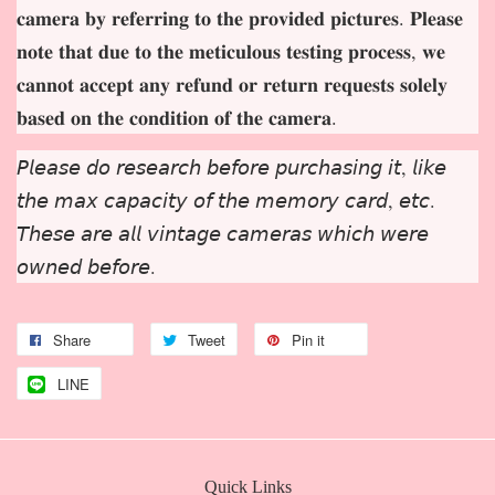
𝐜𝐚𝐦𝐞𝐫𝐚 𝐛𝐲 𝐫𝐞𝐟𝐞𝐫𝐫𝐢𝐧𝐠 𝐭𝐨 𝐭𝐡𝐞 𝐩𝐫𝐨𝐯𝐢𝐝𝐞𝐝 𝐩𝐢𝐜𝐭𝐮𝐫𝐞𝐬. 𝐏𝐥𝐞𝐚𝐬𝐞
𝐧𝐨𝐭𝐞 𝐭𝐡𝐚𝐭 𝐝𝐮𝐞 𝐭𝐨 𝐭𝐡𝐞 𝐦𝐞𝐭𝐢𝐜𝐮𝐥𝐨𝐮𝐬 𝐭𝐞𝐬𝐭𝐢𝐧𝐠 𝐩𝐫𝐨𝐜𝐞𝐬𝐬, 𝐰𝐞
𝐜𝐚𝐧𝐧𝐨𝐭 𝐚𝐜𝐜𝐞𝐩𝐭 𝐚𝐧𝐲 𝐫𝐞𝐟𝐮𝐧𝐝 𝐨𝐫 𝐫𝐞𝐭𝐮𝐫𝐧 𝐫𝐞𝐪𝐮𝐞𝐬𝐭𝐬 𝐬𝐨𝐥𝐞𝐥𝐲
𝐛𝐚𝐬𝐞𝐝 𝐨𝐧 𝐭𝐡𝐞 𝐜𝐨𝐧𝐝𝐢𝐭𝐢𝐨𝐧 𝐨𝐟 𝐭𝐡𝐞 𝐜𝐚𝐦𝐞𝐫𝐚.
𝘗𝘭𝘦𝘢𝘴𝘦 𝘥𝘰 𝘳𝘦𝘴𝘦𝘢𝘳𝘤𝘩 𝘣𝘦𝘧𝘰𝘳𝘦 𝘱𝘶𝘳𝘤𝘩𝘢𝘴𝘪𝘯𝘨 𝘪𝘵, 𝘭𝘪𝘬𝘦
𝘵𝘩𝘦 𝘮𝘢𝘹 𝘤𝘢𝘱𝘢𝘤𝘪𝘵𝘺 𝘰𝘧 𝘵𝘩𝘦 𝘮𝘦𝘮𝘰𝘳𝘺 𝘤𝘢𝘳𝘥, 𝘦𝘵𝘤.
𝘛𝘩𝘦𝘴𝘦 𝘢𝘳𝘦 𝘢𝘭𝘭 𝘷𝘪𝘯𝘵𝘢𝘨𝘦 𝘤𝘢𝘮𝘦𝘳𝘢𝘴 𝘸𝘩𝘪𝘤𝘩 𝘸𝘦𝘳𝘦
𝘰𝘸𝘯𝘦𝘥 𝘣𝘦𝘧𝘰𝘳𝘦.
Share
Tweet
Pin it
LINE
Quick Links