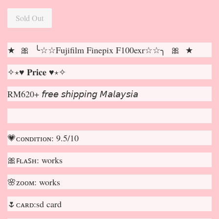
Sold Out
★ 🎀 ╰☆☆Fujifilm Finepix F100exr☆☆╮ 🎀 ★
✧⋆♥ 𝐏𝐫𝐢𝐜𝐞 ♥⋆✧
RM620+ 𝘧𝘳𝘦𝘦 𝘴𝘩𝘪𝘱𝘱𝘪𝘯𝘨 𝘔𝘢𝘭𝘢𝘺𝘴𝘪𝘢
💗ᴄᴏɴᴅɪᴛɪᴏɴ: 9.5/10
🎀ꜰʟᴀꜱʜ: works
🌸ᴢᴏᴏᴍ: works
🌷ᴄᴀʀᴅ:sd card