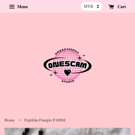
Menu
Cart
›
Home
Fujifilm Finepix F100fd