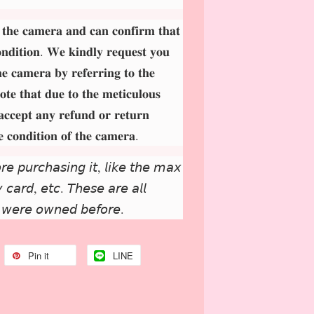
 𝐭𝐡𝐞 𝐜𝐚𝐦𝐞𝐫𝐚 𝐚𝐧𝐝 𝐜𝐚𝐧 𝐜𝐨𝐧𝐟𝐢𝐫𝐦 𝐭𝐡𝐚𝐭
𝐨𝐧𝐝𝐢𝐭𝐢𝐨𝐧. 𝐖𝐞 𝐤𝐢𝐧𝐝𝐥𝐲 𝐫𝐞𝐪𝐮𝐞𝐬𝐭 𝐲𝐨𝐮
𝐡𝐞 𝐜𝐚𝐦𝐞𝐫𝐚 𝐛𝐲 𝐫𝐞𝐟𝐞𝐫𝐫𝐢𝐧𝐠 𝐭𝐨 𝐭𝐡𝐞
𝐨𝐭𝐞 𝐭𝐡𝐚𝐭 𝐝𝐮𝐞 𝐭𝐨 𝐭𝐡𝐞 𝐦𝐞𝐭𝐢𝐜𝐮𝐥𝐨𝐮𝐬
𝐚𝐜𝐜𝐞𝐩𝐭 𝐚𝐧𝐲 𝐫𝐞𝐟𝐮𝐧𝐝 𝐨𝐫 𝐫𝐞𝐭𝐮𝐫𝐧
𝐞 𝐜𝐨𝐧𝐝𝐢𝐭𝐢𝐨𝐧 𝐨𝐟 𝐭𝐡𝐞 𝐜𝐚𝐦𝐞𝐫𝐚.
𝘳𝘦 𝘱𝘶𝘳𝘤𝘩𝘢𝘴𝘪𝘯𝘨 𝘪𝘵, 𝘭𝘪𝘬𝘦 𝘵𝘩𝘦 𝘮𝘢𝘹
𝘤𝘢𝘳𝘥, 𝘦𝘵𝘤. 𝘛𝘩𝘦𝘴𝘦 𝘢𝘳𝘦 𝘢𝘭𝘭
 𝘸𝘦𝘳𝘦 𝘰𝘸𝘯𝘦𝘥 𝘣𝘦𝘧𝘰𝘳𝘦.
Pin it
LINE