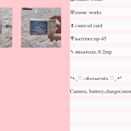
🌸ᴢᴏᴏᴍ: works
🌷ᴄᴀʀᴅ:sd card
🍭ʙᴀᴛᴛᴇʀʏ:np-45
🍡ᴍᴇɢᴀᴘɪxᴇʟ:8.2mp
*•.¸♡ 𝒜𝒸𝒸𝑒𝓈𝓈𝑜𝓇𝒾𝑒𝓈 ♡¸.•*
Camera, battery,charger,me