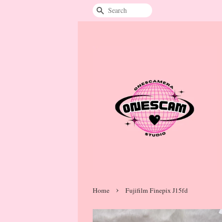
Search
›
Home
Fujifilm Finepix J15fd