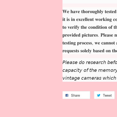
𝐖𝐞 𝐡𝐚𝐯𝐞 𝐭𝐡𝐨𝐫𝐨𝐮𝐠𝐡𝐥𝐲 𝐭𝐞𝐬𝐭𝐞𝐝
𝐢𝐭 𝐢𝐬 𝐢𝐧 𝐞𝐱𝐜𝐞𝐥𝐥𝐞𝐧𝐭 𝐰𝐨𝐫𝐤𝐢𝐧𝐠 
𝐭𝐨 𝐯𝐞𝐫𝐢𝐟𝐲 𝐭𝐡𝐞 𝐜𝐨𝐧𝐝𝐢𝐭𝐢𝐨𝐧 𝐨𝐟 
𝐩𝐫𝐨𝐯𝐢𝐝𝐞𝐝 𝐩𝐢𝐜𝐭𝐮𝐫𝐞𝐬. 𝐏𝐥𝐞𝐚𝐬𝐞 𝐧
𝐭𝐞𝐬𝐭𝐢𝐧𝐠 𝐩𝐫𝐨𝐜𝐞𝐬𝐬, 𝐰𝐞 𝐜𝐚𝐧𝐧𝐨𝐭 
𝐫𝐞𝐪𝐮𝐞𝐬𝐭𝐬 𝐬𝐨𝐥𝐞𝐥𝐲 𝐛𝐚𝐬𝐞𝐝 𝐨𝐧 𝐭
𝘗𝘭𝘦𝘢𝘴𝘦 𝘥𝘰 𝘳𝘦𝘴𝘦𝘢𝘳𝘤𝘩 𝘣𝘦𝘧𝘰
𝘤𝘢𝘱𝘢𝘤𝘪𝘵𝘺 𝘰𝘧 𝘵𝘩𝘦 𝘮𝘦𝘮𝘰𝘳𝘺 
𝘷𝘪𝘯𝘵𝘢𝘨𝘦 𝘤𝘢𝘮𝘦𝘳𝘢𝘴 𝘸𝘩𝘪𝘤𝘩
Share
Tweet