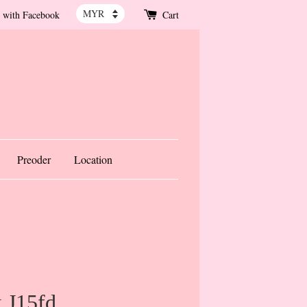
 with Facebook
Cart
Preoder
Location
x J15fd