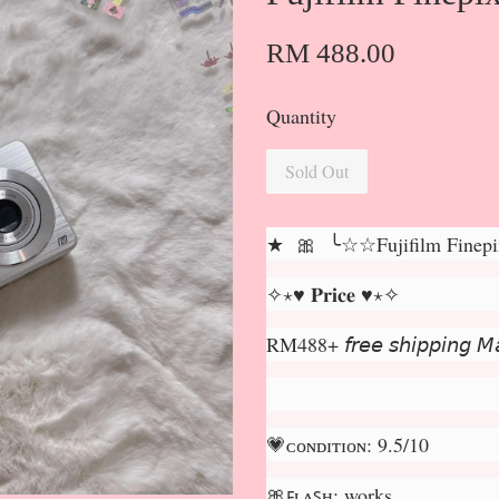
RM 488.00
Quantity
Sold Out
★ 🎀 ╰☆☆Fujifilm Finep
✧⋆♥ 𝐏𝐫𝐢𝐜𝐞 ♥⋆✧
RM488+ 𝘧𝘳𝘦𝘦 𝘴𝘩𝘪𝘱𝘱𝘪𝘯𝘨 𝘔𝘢
💗ᴄᴏɴᴅɪᴛɪᴏɴ: 9.5/10
🎀ꜰʟᴀꜱʜ: works