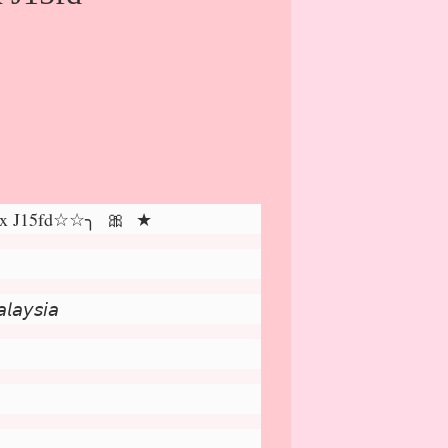
ix J15fd☆☆╮ 🎀 ★
𝘢𝘺𝘴𝘪𝘢