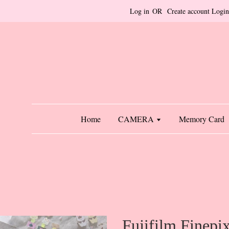
Log in
OR
Create account
Login
Home
CAMERA
Memory Card
Fujifilm Finepi