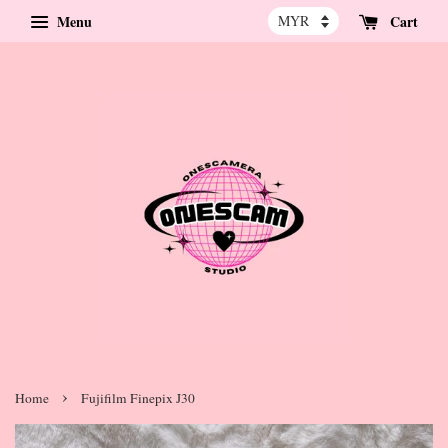
Menu
Cart
›
Home
Fujifilm Finepix J30