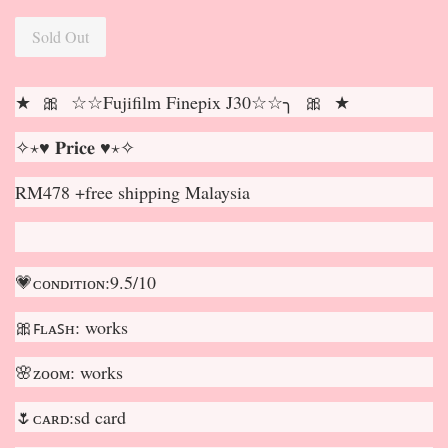
Sold Out
★ 🎀 ☆☆Fujifilm Finepix J30☆☆╮ 🎀 ★
✧⋆♥ 𝐏𝐫𝐢𝐜𝐞 ♥⋆✧
RM478 +free shipping Malaysia
💗ᴄᴏɴᴅɪᴛɪᴏɴ:9.5/10
🎀ꜰʟᴀꜱʜ: works
🌸ᴢᴏᴏᴍ: works
🌷ᴄᴀʀᴅ:sd card