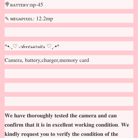
🍭ʙᴀᴛᴛᴇʀʏ:np-45
🍡ᴍᴇɢᴀᴘɪxᴇʟ: 12.2mp
*•.¸♡ 𝒜𝒸𝒸𝑒𝓈𝓈𝑜𝓇𝒾𝑒𝓈 ♡¸.•*
Camera, battery,charger,memory card
𝐖𝐞 𝐡𝐚𝐯𝐞 𝐭𝐡𝐨𝐫𝐨𝐮𝐠𝐡𝐥𝐲 𝐭𝐞𝐬𝐭𝐞𝐝 𝐭𝐡𝐞 𝐜𝐚𝐦𝐞𝐫𝐚 𝐚𝐧𝐝 𝐜𝐚𝐧
𝐜𝐨𝐧𝐟𝐢𝐫𝐦 𝐭𝐡𝐚𝐭 𝐢𝐭 𝐢𝐬 𝐢𝐧 𝐞𝐱𝐜𝐞𝐥𝐥𝐞𝐧𝐭 𝐰𝐨𝐫𝐤𝐢𝐧𝐠 𝐜𝐨𝐧𝐝𝐢𝐭𝐢𝐨𝐧. 𝐖𝐞
𝐤𝐢𝐧𝐝𝐥𝐲 𝐫𝐞𝐪𝐮𝐞𝐬𝐭 𝐲𝐨𝐮 𝐭𝐨 𝐯𝐞𝐫𝐢𝐟𝐲 𝐭𝐡𝐞 𝐜𝐨𝐧𝐝𝐢𝐭𝐢𝐨𝐧 𝐨𝐟 𝐭𝐡𝐞