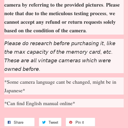
𝐜𝐚𝐦𝐞𝐫𝐚 𝐛𝐲 𝐫𝐞𝐟𝐞𝐫𝐫𝐢𝐧𝐠 𝐭𝐨 𝐭𝐡𝐞 𝐩𝐫𝐨𝐯𝐢𝐝𝐞𝐝 𝐩𝐢𝐜𝐭𝐮𝐫𝐞𝐬. 𝐏𝐥𝐞𝐚𝐬𝐞
𝐧𝐨𝐭𝐞 𝐭𝐡𝐚𝐭 𝐝𝐮𝐞 𝐭𝐨 𝐭𝐡𝐞 𝐦𝐞𝐭𝐢𝐜𝐮𝐥𝐨𝐮𝐬 𝐭𝐞𝐬𝐭𝐢𝐧𝐠 𝐩𝐫𝐨𝐜𝐞𝐬𝐬, 𝐰𝐞
𝐜𝐚𝐧𝐧𝐨𝐭 𝐚𝐜𝐜𝐞𝐩
𝐭 𝐚𝐧𝐲 𝐫𝐞𝐟𝐮𝐧𝐝 𝐨𝐫 𝐫𝐞𝐭𝐮𝐫𝐧 𝐫𝐞𝐪𝐮𝐞𝐬𝐭𝐬 𝐬𝐨𝐥𝐞𝐥𝐲
𝐛𝐚𝐬𝐞𝐝 𝐨𝐧 𝐭𝐡𝐞 𝐜𝐨𝐧𝐝𝐢𝐭𝐢𝐨𝐧 𝐨𝐟 𝐭𝐡𝐞 𝐜𝐚𝐦𝐞𝐫𝐚.
𝘗𝘭𝘦𝘢𝘴𝘦 𝘥𝘰 𝘳𝘦𝘴𝘦𝘢𝘳𝘤𝘩 𝘣𝘦𝘧𝘰𝘳𝘦 𝘱𝘶𝘳𝘤𝘩𝘢𝘴𝘪𝘯𝘨 𝘪𝘵, 𝘭𝘪𝘬𝘦
𝘵𝘩𝘦 𝘮𝘢𝘹 𝘤𝘢𝘱𝘢𝘤𝘪𝘵𝘺 𝘰𝘧 𝘵𝘩𝘦 𝘮𝘦𝘮𝘰𝘳𝘺 𝘤𝘢𝘳𝘥, 𝘦𝘵𝘤.
𝘛𝘩𝘦𝘴𝘦 𝘢𝘳𝘦 𝘢𝘭𝘭 𝘷𝘪𝘯𝘵𝘢𝘨𝘦 𝘤𝘢𝘮𝘦𝘳𝘢𝘴 𝘸𝘩𝘪𝘤𝘩 𝘸𝘦𝘳𝘦
𝘰𝘸𝘯𝘦𝘥 𝘣𝘦𝘧𝘰𝘳𝘦.
*Some camera language cant be changed, might be in
Japanese*
*Can find English manual online*
Share
Tweet
Pin it