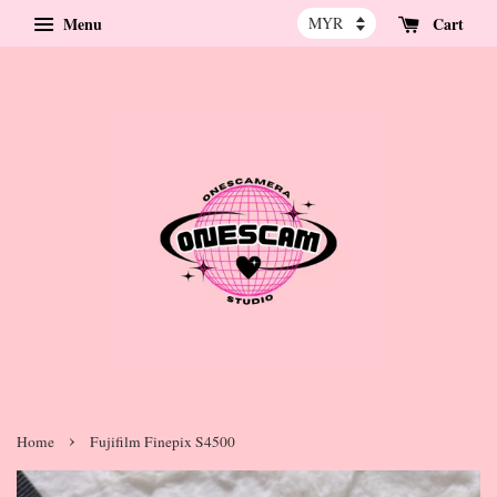
Menu
Cart
›
Home
Fujifilm Finepix S4500