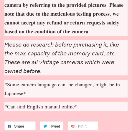
𝐜𝐚𝐦𝐞𝐫𝐚 𝐛𝐲 𝐫𝐞𝐟𝐞𝐫𝐫𝐢𝐧𝐠 𝐭𝐨 𝐭𝐡𝐞 𝐩𝐫𝐨𝐯𝐢𝐝𝐞𝐝 𝐩𝐢𝐜𝐭𝐮𝐫𝐞𝐬. 𝐏𝐥𝐞𝐚𝐬𝐞
𝐧𝐨𝐭𝐞 𝐭𝐡𝐚𝐭 𝐝𝐮𝐞 𝐭𝐨 𝐭𝐡𝐞 𝐦𝐞𝐭𝐢𝐜𝐮𝐥𝐨𝐮𝐬 𝐭𝐞𝐬𝐭𝐢𝐧𝐠 𝐩𝐫𝐨𝐜𝐞𝐬𝐬, 𝐰𝐞
𝐜𝐚𝐧𝐧𝐨𝐭 𝐚𝐜𝐜𝐞𝐩
𝐭 𝐚𝐧𝐲 𝐫𝐞𝐟𝐮𝐧𝐝 𝐨𝐫 𝐫𝐞𝐭𝐮𝐫𝐧 𝐫𝐞𝐪𝐮𝐞𝐬𝐭𝐬 𝐬𝐨𝐥𝐞𝐥𝐲
𝐛𝐚𝐬𝐞𝐝 𝐨𝐧 𝐭𝐡𝐞 𝐜𝐨𝐧𝐝𝐢𝐭𝐢𝐨𝐧 𝐨𝐟 𝐭𝐡𝐞 𝐜𝐚𝐦𝐞𝐫𝐚.
𝘗𝘭𝘦𝘢𝘴𝘦 𝘥𝘰 𝘳𝘦𝘴𝘦𝘢𝘳𝘤𝘩 𝘣𝘦𝘧𝘰𝘳𝘦 𝘱𝘶𝘳𝘤𝘩𝘢𝘴𝘪𝘯𝘨 𝘪𝘵, 𝘭𝘪𝘬𝘦
𝘵𝘩𝘦 𝘮𝘢𝘹 𝘤𝘢𝘱𝘢𝘤𝘪𝘵𝘺 𝘰𝘧 𝘵𝘩𝘦 𝘮𝘦𝘮𝘰𝘳𝘺 𝘤𝘢𝘳𝘥, 𝘦𝘵𝘤.
𝘛𝘩𝘦𝘴𝘦 𝘢𝘳𝘦 𝘢𝘭𝘭 𝘷𝘪𝘯𝘵𝘢𝘨𝘦 𝘤𝘢𝘮𝘦𝘳𝘢𝘴 𝘸𝘩𝘪𝘤𝘩 𝘸𝘦𝘳𝘦
𝘰𝘸𝘯𝘦𝘥 𝘣𝘦𝘧𝘰𝘳𝘦.
*Some camera language cant be changed, might be in
Japanese*
*Can find English manual online*
Share
Tweet
Pin it