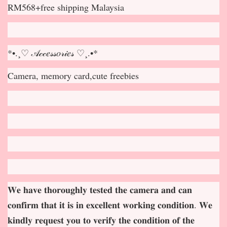
RM568+free shipping Malaysia
*•.¸♡ 𝒜𝒸𝒸𝑒𝓈𝓈𝑜𝓇𝒾𝑒𝓈 ♡¸.•*
Camera, memory card,cute freebies
𝐖𝐞 𝐡𝐚𝐯𝐞 𝐭𝐡𝐨𝐫𝐨𝐮𝐠𝐡𝐥𝐲 𝐭𝐞𝐬𝐭𝐞𝐝 𝐭𝐡𝐞 𝐜𝐚𝐦𝐞𝐫𝐚 𝐚𝐧𝐝 𝐜𝐚𝐧
𝐜𝐨𝐧𝐟𝐢𝐫𝐦 𝐭𝐡𝐚𝐭 𝐢𝐭 𝐢𝐬 𝐢𝐧 𝐞𝐱𝐜𝐞𝐥𝐥𝐞𝐧𝐭 𝐰𝐨𝐫𝐤𝐢𝐧𝐠 𝐜𝐨𝐧𝐝𝐢𝐭𝐢𝐨𝐧. 𝐖𝐞
𝐤𝐢𝐧𝐝𝐥𝐲 𝐫𝐞𝐪𝐮𝐞𝐬𝐭 𝐲𝐨𝐮 𝐭𝐨 𝐯𝐞𝐫𝐢𝐟𝐲 𝐭𝐡𝐞 𝐜𝐨𝐧𝐝𝐢𝐭𝐢𝐨𝐧 𝐨𝐟 𝐭𝐡𝐞