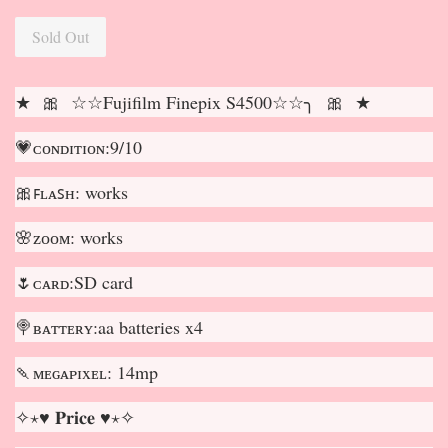
Sold Out
★ 🎀 ☆☆Fujifilm Finepix S4500☆☆╮ 🎀 ★
💗ᴄᴏɴᴅɪᴛɪᴏɴ:9/10
🎀ꜰʟᴀꜱʜ: works
🌸ᴢᴏᴏᴍ: works
🌷ᴄᴀʀᴅ:SD card
🍭ʙᴀᴛᴛᴇʀʏ:aa batteries x4
🍡ᴍᴇɢᴀᴘɪxᴇʟ: 14mp
✧⋆♥ 𝐏𝐫𝐢𝐜𝐞 ♥⋆✧