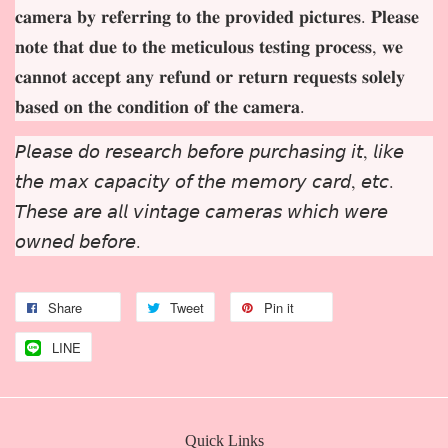
𝐜𝐚𝐦𝐞𝐫𝐚 𝐛𝐲 𝐫𝐞𝐟𝐞𝐫𝐫𝐢𝐧𝐠 𝐭𝐨 𝐭𝐡𝐞 𝐩𝐫𝐨𝐯𝐢𝐝𝐞𝐝 𝐩𝐢𝐜𝐭𝐮𝐫𝐞𝐬. 𝐏𝐥𝐞𝐚𝐬𝐞
𝐧𝐨𝐭𝐞 𝐭𝐡𝐚𝐭 𝐝𝐮𝐞 𝐭𝐨 𝐭𝐡𝐞 𝐦𝐞𝐭𝐢𝐜𝐮𝐥𝐨𝐮𝐬 𝐭𝐞𝐬𝐭𝐢𝐧𝐠 𝐩𝐫𝐨𝐜𝐞𝐬𝐬, 𝐰𝐞
𝐜𝐚𝐧𝐧𝐨𝐭 𝐚𝐜𝐜𝐞𝐩𝐭 𝐚𝐧𝐲 𝐫𝐞𝐟𝐮𝐧𝐝 𝐨𝐫 𝐫𝐞𝐭𝐮𝐫𝐧 𝐫𝐞𝐪𝐮𝐞𝐬𝐭𝐬 𝐬𝐨𝐥𝐞𝐥𝐲
𝐛𝐚𝐬𝐞𝐝 𝐨𝐧 𝐭𝐡𝐞 𝐜𝐨𝐧𝐝𝐢𝐭𝐢𝐨𝐧 𝐨𝐟 𝐭𝐡𝐞 𝐜𝐚𝐦𝐞𝐫𝐚.
𝘗𝘭𝘦𝘢𝘴𝘦 𝘥𝘰 𝘳𝘦𝘴𝘦𝘢𝘳𝘤𝘩 𝘣𝘦𝘧𝘰𝘳𝘦 𝘱𝘶𝘳𝘤𝘩𝘢𝘴𝘪𝘯𝘨 𝘪𝘵, 𝘭𝘪𝘬𝘦
𝘵𝘩𝘦 𝘮𝘢𝘹 𝘤𝘢𝘱𝘢𝘤𝘪𝘵𝘺 𝘰𝘧 𝘵𝘩𝘦 𝘮𝘦𝘮𝘰𝘳𝘺 𝘤𝘢𝘳𝘥, 𝘦𝘵𝘤.
𝘛𝘩𝘦𝘴𝘦 𝘢𝘳𝘦 𝘢𝘭𝘭 𝘷𝘪𝘯𝘵𝘢𝘨𝘦 𝘤𝘢𝘮𝘦𝘳𝘢𝘴 𝘸𝘩𝘪𝘤𝘩 𝘸𝘦𝘳𝘦
𝘰𝘸𝘯𝘦𝘥 𝘣𝘦𝘧𝘰𝘳𝘦.
Share
Tweet
Pin it
LINE
Quick Links