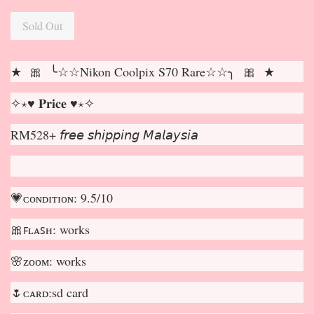
Sold Out
★ 🎀 ╰☆☆Nikon Coolpix S70 Rare☆☆╮ 🎀 ★
✧⋆♥ 𝐏𝐫𝐢𝐜𝐞 ♥⋆✧
RM528+ 𝘧𝘳𝘦𝘦 𝘴𝘩𝘪𝘱𝘱𝘪𝘯𝘨 𝘔𝘢𝘭𝘢𝘺𝘴𝘪𝘢
💗ᴄᴏɴᴅɪᴛɪᴏɴ: 9.5/10
🎀ꜰʟᴀꜱʜ: works
🌸ᴢᴏᴏᴍ: works
🌷ᴄᴀʀᴅ:sd card