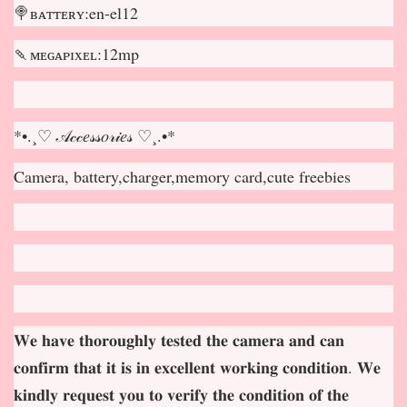
🍭ʙᴀᴛᴛᴇʀʏ:en-el12
🍡ᴍᴇɢᴀᴘɪxᴇʟ:12mp
*•.¸♡ 𝒜𝒸𝒸𝑒𝓈𝓈𝑜𝓇𝒾𝑒𝓈 ♡¸.•*
Camera, battery,charger,memory card,cute freebies
𝐖𝐞 𝐡𝐚𝐯𝐞 𝐭𝐡𝐨𝐫𝐨𝐮𝐠𝐡𝐥𝐲 𝐭𝐞𝐬𝐭𝐞𝐝 𝐭𝐡𝐞 𝐜𝐚𝐦𝐞𝐫𝐚 𝐚𝐧𝐝 𝐜𝐚𝐧
𝐜𝐨𝐧𝐟𝐢𝐫𝐦 𝐭𝐡𝐚𝐭 𝐢𝐭 𝐢𝐬 𝐢𝐧 𝐞𝐱𝐜𝐞𝐥𝐥𝐞𝐧𝐭 𝐰𝐨𝐫𝐤𝐢𝐧𝐠 𝐜𝐨𝐧𝐝𝐢𝐭𝐢𝐨𝐧. 𝐖𝐞
𝐤𝐢𝐧𝐝𝐥𝐲 𝐫𝐞𝐪𝐮𝐞𝐬𝐭 𝐲𝐨𝐮 𝐭𝐨 𝐯𝐞𝐫𝐢𝐟𝐲 𝐭𝐡𝐞 𝐜𝐨𝐧𝐝𝐢𝐭𝐢𝐨𝐧 𝐨𝐟 𝐭𝐡𝐞