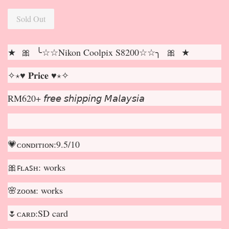
Sold Out
★ 🎀 ╰☆☆Nikon Coolpix S8200☆☆╮ 🎀 ★
✧⋆♥ 𝐏𝐫𝐢𝐜𝐞 ♥⋆✧
RM620+ 𝘧𝘳𝘦𝘦 𝘴𝘩𝘪𝘱𝘱𝘪𝘯𝘨 𝘔𝘢𝘭𝘢𝘺𝘴𝘪𝘢
💗ᴄᴏɴᴅɪᴛɪᴏɴ:9.5/10
🎀ꜰʟᴀꜱʜ: works
🌸ᴢᴏᴏᴍ: works
🌷ᴄᴀʀᴅ:SD card