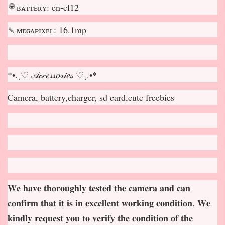
🍭ʙᴀᴛᴛᴇʀʏ: en-el12
🍡ᴍᴇɢᴀᴘɪxᴇʟ: 16.1mp
*•.¸♡ 𝒜𝒸𝒸𝑒𝓈𝓈𝑜𝓇𝒾𝑒𝓈 ♡¸.•*
Camera, battery,charger, sd card,cute freebies
𝐖𝐞 𝐡𝐚𝐯𝐞 𝐭𝐡𝐨𝐫𝐨𝐮𝐠𝐡𝐥𝐲 𝐭𝐞𝐬𝐭𝐞𝐝 𝐭𝐡𝐞 𝐜𝐚𝐦𝐞𝐫𝐚 𝐚𝐧𝐝 𝐜𝐚𝐧
𝐜𝐨𝐧𝐟𝐢𝐫𝐦 𝐭𝐡𝐚𝐭 𝐢𝐭 𝐢𝐬 𝐢𝐧 𝐞𝐱𝐜𝐞𝐥𝐥𝐞𝐧𝐭 𝐰𝐨𝐫𝐤𝐢𝐧𝐠 𝐜𝐨𝐧𝐝𝐢𝐭𝐢𝐨𝐧. 𝐖𝐞
𝐤𝐢𝐧𝐝𝐥𝐲 𝐫𝐞𝐪𝐮𝐞𝐬𝐭 𝐲𝐨𝐮 𝐭𝐨 𝐯𝐞𝐫𝐢𝐟𝐲 𝐭𝐡𝐞 𝐜𝐨𝐧𝐝𝐢𝐭𝐢𝐨𝐧 𝐨𝐟 𝐭𝐡𝐞