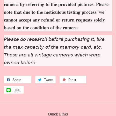
𝐜𝐚𝐦𝐞𝐫𝐚 𝐛𝐲 𝐫𝐞𝐟𝐞𝐫𝐫𝐢𝐧𝐠 𝐭𝐨 𝐭𝐡𝐞 𝐩𝐫𝐨𝐯𝐢𝐝𝐞𝐝 𝐩𝐢𝐜𝐭𝐮𝐫𝐞𝐬. 𝐏𝐥𝐞𝐚𝐬𝐞
𝐧𝐨𝐭𝐞 𝐭𝐡𝐚𝐭 𝐝𝐮𝐞 𝐭𝐨 𝐭𝐡𝐞 𝐦𝐞𝐭𝐢𝐜𝐮𝐥𝐨𝐮𝐬 𝐭𝐞𝐬𝐭𝐢𝐧𝐠 𝐩𝐫𝐨𝐜𝐞𝐬𝐬, 𝐰𝐞
𝐜𝐚𝐧𝐧𝐨𝐭 𝐚𝐜𝐜𝐞𝐩𝐭 𝐚𝐧𝐲 𝐫𝐞𝐟𝐮𝐧𝐝 𝐨𝐫 𝐫𝐞𝐭𝐮𝐫𝐧 𝐫𝐞𝐪𝐮𝐞𝐬𝐭𝐬 𝐬𝐨𝐥𝐞𝐥𝐲
𝐛𝐚𝐬𝐞𝐝 𝐨𝐧 𝐭𝐡𝐞 𝐜𝐨𝐧𝐝𝐢𝐭𝐢𝐨𝐧 𝐨𝐟 𝐭𝐡𝐞 𝐜𝐚𝐦𝐞𝐫𝐚.
𝘗𝘭𝘦𝘢𝘴𝘦 𝘥𝘰 𝘳𝘦𝘴𝘦𝘢𝘳𝘤𝘩 𝘣𝘦𝘧𝘰𝘳𝘦 𝘱𝘶𝘳𝘤𝘩𝘢𝘴𝘪𝘯𝘨 𝘪𝘵, 𝘭𝘪𝘬𝘦
𝘵𝘩𝘦 𝘮𝘢𝘹 𝘤𝘢𝘱𝘢𝘤𝘪𝘵𝘺 𝘰𝘧 𝘵𝘩𝘦 𝘮𝘦𝘮𝘰𝘳𝘺 𝘤𝘢𝘳𝘥, 𝘦𝘵𝘤.
𝘛𝘩𝘦𝘴𝘦 𝘢𝘳𝘦 𝘢𝘭𝘭 𝘷𝘪𝘯𝘵𝘢𝘨𝘦 𝘤𝘢𝘮𝘦𝘳𝘢𝘴 𝘸𝘩𝘪𝘤𝘩 𝘸𝘦𝘳𝘦
𝘰𝘸𝘯𝘦𝘥 𝘣𝘦𝘧𝘰𝘳𝘦.
Share
Tweet
Pin it
LINE
Quick Links