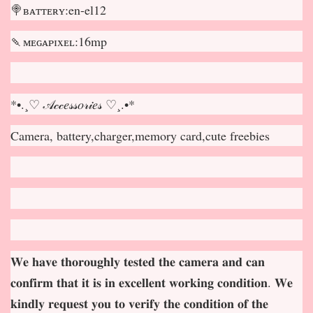
🍭ʙᴀᴛᴛᴇʀʏ:en-el12
🍡ᴍᴇɢᴀᴘɪxᴇʟ:16mp
*•.¸♡ 𝒜𝒸𝒸𝑒𝓈𝓈𝑜𝓇𝒾𝑒𝓈 ♡¸.•*
Camera, battery,charger,memory card,cute freebies
𝐖𝐞 𝐡𝐚𝐯𝐞 𝐭𝐡𝐨𝐫𝐨𝐮𝐠𝐡𝐥𝐲 𝐭𝐞𝐬𝐭𝐞𝐝 𝐭𝐡𝐞 𝐜𝐚𝐦𝐞𝐫𝐚 𝐚𝐧𝐝 𝐜𝐚𝐧
𝐜𝐨𝐧𝐟𝐢𝐫𝐦 𝐭𝐡𝐚𝐭 𝐢𝐭 𝐢𝐬 𝐢𝐧 𝐞𝐱𝐜𝐞𝐥𝐥𝐞𝐧𝐭 𝐰𝐨𝐫𝐤𝐢𝐧𝐠 𝐜𝐨𝐧𝐝𝐢𝐭𝐢𝐨𝐧. 𝐖𝐞
𝐤𝐢𝐧𝐝𝐥𝐲 𝐫𝐞𝐪𝐮𝐞𝐬𝐭 𝐲𝐨𝐮 𝐭𝐨 𝐯𝐞𝐫𝐢𝐟𝐲 𝐭𝐡𝐞 𝐜𝐨𝐧𝐝𝐢𝐭𝐢𝐨𝐧 𝐨𝐟 𝐭𝐡𝐞