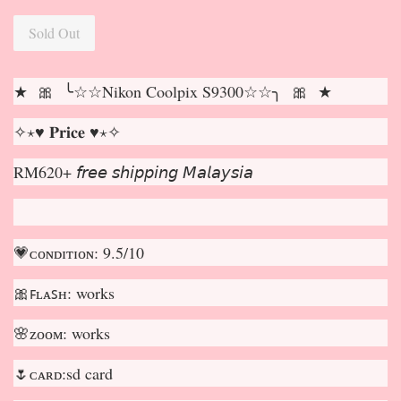
Sold Out
★ 🎀 ╰☆☆Nikon Coolpix S9300☆☆╮ 🎀 ★
✧⋆♥ 𝐏𝐫𝐢𝐜𝐞 ♥⋆✧
RM620+ 𝘧𝘳𝘦𝘦 𝘴𝘩𝘪𝘱𝘱𝘪𝘯𝘨 𝘔𝘢𝘭𝘢𝘺𝘴𝘪𝘢
💗ᴄᴏɴᴅɪᴛɪᴏɴ: 9.5/10
🎀ꜰʟᴀꜱʜ: works
🌸ᴢᴏᴏᴍ: works
🌷ᴄᴀʀᴅ:sd card