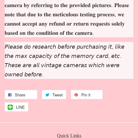
𝐜𝐚𝐦𝐞𝐫𝐚 𝐛𝐲 𝐫𝐞𝐟𝐞𝐫𝐫𝐢𝐧𝐠 𝐭𝐨 𝐭𝐡𝐞 𝐩𝐫𝐨𝐯𝐢𝐝𝐞𝐝 𝐩𝐢𝐜𝐭𝐮𝐫𝐞𝐬. 𝐏𝐥𝐞𝐚𝐬𝐞
𝐧𝐨𝐭𝐞 𝐭𝐡𝐚𝐭 𝐝𝐮𝐞 𝐭𝐨 𝐭𝐡𝐞 𝐦𝐞𝐭𝐢𝐜𝐮𝐥𝐨𝐮𝐬 𝐭𝐞𝐬𝐭𝐢𝐧𝐠 𝐩𝐫𝐨𝐜𝐞𝐬𝐬, 𝐰𝐞
𝐜𝐚𝐧𝐧𝐨𝐭 𝐚𝐜𝐜𝐞𝐩𝐭 𝐚𝐧𝐲 𝐫𝐞𝐟𝐮𝐧𝐝 𝐨𝐫 𝐫𝐞𝐭𝐮𝐫𝐧 𝐫𝐞𝐪𝐮𝐞𝐬𝐭𝐬 𝐬𝐨𝐥𝐞𝐥𝐲
𝐛𝐚𝐬𝐞𝐝 𝐨𝐧 𝐭𝐡𝐞 𝐜𝐨𝐧𝐝𝐢𝐭𝐢𝐨𝐧 𝐨𝐟 𝐭𝐡𝐞 𝐜𝐚𝐦𝐞𝐫𝐚.
𝘗𝘭𝘦𝘢𝘴𝘦 𝘥𝘰 𝘳𝘦𝘴𝘦𝘢𝘳𝘤𝘩 𝘣𝘦𝘧𝘰𝘳𝘦 𝘱𝘶𝘳𝘤𝘩𝘢𝘴𝘪𝘯𝘨 𝘪𝘵, 𝘭𝘪𝘬𝘦
𝘵𝘩𝘦 𝘮𝘢𝘹 𝘤𝘢𝘱𝘢𝘤𝘪𝘵𝘺 𝘰𝘧 𝘵𝘩𝘦 𝘮𝘦𝘮𝘰𝘳𝘺 𝘤𝘢𝘳𝘥, 𝘦𝘵𝘤.
𝘛𝘩𝘦𝘴𝘦 𝘢𝘳𝘦 𝘢𝘭𝘭 𝘷𝘪𝘯𝘵𝘢𝘨𝘦 𝘤𝘢𝘮𝘦𝘳𝘢𝘴 𝘸𝘩𝘪𝘤𝘩 𝘸𝘦𝘳𝘦
𝘰𝘸𝘯𝘦𝘥 𝘣𝘦𝘧𝘰𝘳𝘦.
Share
Tweet
Pin it
LINE
Quick Links