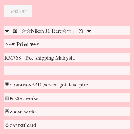
Sold Out
★ 🎀 ☆☆Nikon J1 Rare☆☆╮ 🎀 ★
✧⋆♥ 𝐏𝐫𝐢𝐜𝐞 ♥⋆✧
RM768 +free shipping Malaysia
💗ᴄᴏɴᴅɪᴛɪᴏɴ:9/10,screen got dead pixel
🎀ꜰʟᴀꜱʜ: works
🌸ᴢᴏᴏᴍ: works
🌷ᴄᴀʀᴅ:tf card