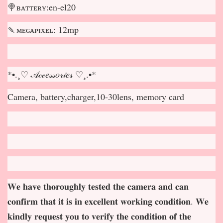
🍭ʙᴀᴛᴛᴇʀʏ:en-el20
🍡ᴍᴇɢᴀᴘɪxᴇʟ: 12mp
*•.¸♡ 𝒜𝒸𝒸𝑒𝓈𝓈𝑜𝓇𝒾𝑒𝓈 ♡¸.•*
Camera, battery,charger,10-30lens, memory card
𝐖𝐞 𝐡𝐚𝐯𝐞 𝐭𝐡𝐨𝐫𝐨𝐮𝐠𝐡𝐥𝐲 𝐭𝐞𝐬𝐭𝐞𝐝 𝐭𝐡𝐞 𝐜𝐚𝐦𝐞𝐫𝐚 𝐚𝐧𝐝 𝐜𝐚𝐧
𝐜𝐨𝐧𝐟𝐢𝐫𝐦 𝐭𝐡𝐚𝐭 𝐢𝐭 𝐢𝐬 𝐢𝐧 𝐞𝐱𝐜𝐞𝐥𝐥𝐞𝐧𝐭 𝐰𝐨𝐫𝐤𝐢𝐧𝐠 𝐜𝐨𝐧𝐝𝐢𝐭𝐢𝐨𝐧. 𝐖𝐞
𝐤𝐢𝐧𝐝𝐥𝐲 𝐫𝐞𝐪𝐮𝐞𝐬𝐭 𝐲𝐨𝐮 𝐭𝐨 𝐯𝐞𝐫𝐢𝐟𝐲 𝐭𝐡𝐞 𝐜𝐨𝐧𝐝𝐢𝐭𝐢𝐨𝐧 𝐨𝐟 𝐭𝐡𝐞