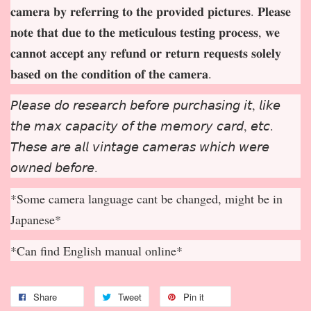
𝐜𝐚𝐦𝐞𝐫𝐚 𝐛𝐲 𝐫𝐞𝐟𝐞𝐫𝐫𝐢𝐧𝐠 𝐭𝐨 𝐭𝐡𝐞 𝐩𝐫𝐨𝐯𝐢𝐝𝐞𝐝 𝐩𝐢𝐜𝐭𝐮𝐫𝐞𝐬. 𝐏𝐥𝐞𝐚𝐬𝐞
𝐧𝐨𝐭𝐞 𝐭𝐡𝐚𝐭 𝐝𝐮𝐞 𝐭𝐨 𝐭𝐡𝐞 𝐦𝐞𝐭𝐢𝐜𝐮𝐥𝐨𝐮𝐬 𝐭𝐞𝐬𝐭𝐢𝐧𝐠 𝐩𝐫𝐨𝐜𝐞𝐬𝐬, 𝐰𝐞
𝐜𝐚𝐧𝐧𝐨𝐭 𝐚𝐜𝐜𝐞𝐩
𝐭 𝐚𝐧𝐲 𝐫𝐞𝐟𝐮𝐧𝐝 𝐨𝐫 𝐫𝐞𝐭𝐮𝐫𝐧 𝐫𝐞𝐪𝐮𝐞𝐬𝐭𝐬 𝐬𝐨𝐥𝐞𝐥𝐲
𝐛𝐚𝐬𝐞𝐝 𝐨𝐧 𝐭𝐡𝐞 𝐜𝐨𝐧𝐝𝐢𝐭𝐢𝐨𝐧 𝐨𝐟 𝐭𝐡𝐞 𝐜𝐚𝐦𝐞𝐫𝐚.
𝘗𝘭𝘦𝘢𝘴𝘦 𝘥𝘰 𝘳𝘦𝘴𝘦𝘢𝘳𝘤𝘩 𝘣𝘦𝘧𝘰𝘳𝘦 𝘱𝘶𝘳𝘤𝘩𝘢𝘴𝘪𝘯𝘨 𝘪𝘵, 𝘭𝘪𝘬𝘦
𝘵𝘩𝘦 𝘮𝘢𝘹 𝘤𝘢𝘱𝘢𝘤𝘪𝘵𝘺 𝘰𝘧 𝘵𝘩𝘦 𝘮𝘦𝘮𝘰𝘳𝘺 𝘤𝘢𝘳𝘥, 𝘦𝘵𝘤.
𝘛𝘩𝘦𝘴𝘦 𝘢𝘳𝘦 𝘢𝘭𝘭 𝘷𝘪𝘯𝘵𝘢𝘨𝘦 𝘤𝘢𝘮𝘦𝘳𝘢𝘴 𝘸𝘩𝘪𝘤𝘩 𝘸𝘦𝘳𝘦
𝘰𝘸𝘯𝘦𝘥 𝘣𝘦𝘧𝘰𝘳𝘦.
*Some camera language cant be changed, might be in
Japanese*
*Can find English manual online*
Share
Tweet
Pin it