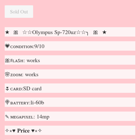
Sold Out
★ 🎀 ☆☆Olympus Sp-720uz☆☆╮ 🎀 ★
💗ᴄᴏɴᴅɪᴛɪᴏɴ:9/10
🎀ꜰʟᴀꜱʜ: works
🌸ᴢᴏᴏᴍ: works
🌷ᴄᴀʀᴅ:SD card
🍭ʙᴀᴛᴛᴇʀʏ:li-60b
🍡ᴍᴇɢᴀᴘɪxᴇʟ: 14mp
✧⋆♥ 𝐏𝐫𝐢𝐜𝐞 ♥⋆✧