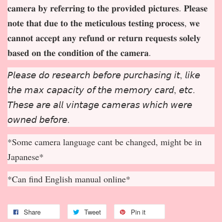
𝐜𝐚𝐦𝐞𝐫𝐚 𝐛𝐲 𝐫𝐞𝐟𝐞𝐫𝐫𝐢𝐧𝐠 𝐭𝐨 𝐭𝐡𝐞 𝐩𝐫𝐨𝐯𝐢𝐝𝐞𝐝 𝐩𝐢𝐜𝐭𝐮𝐫𝐞𝐬. 𝐏𝐥𝐞𝐚𝐬𝐞
𝐧𝐨𝐭𝐞 𝐭𝐡𝐚𝐭 𝐝𝐮𝐞 𝐭𝐨 𝐭𝐡𝐞 𝐦𝐞𝐭𝐢𝐜𝐮𝐥𝐨𝐮𝐬 𝐭𝐞𝐬𝐭𝐢𝐧𝐠 𝐩𝐫𝐨𝐜𝐞𝐬𝐬, 𝐰𝐞
𝐜𝐚𝐧𝐧𝐨𝐭 𝐚𝐜𝐜𝐞𝐩
𝐭 𝐚𝐧𝐲 𝐫𝐞𝐟𝐮𝐧𝐝 𝐨𝐫 𝐫𝐞𝐭𝐮𝐫𝐧 𝐫𝐞𝐪𝐮𝐞𝐬𝐭𝐬 𝐬𝐨𝐥𝐞𝐥𝐲
𝐛𝐚𝐬𝐞𝐝 𝐨𝐧 𝐭𝐡𝐞 𝐜𝐨𝐧𝐝𝐢𝐭𝐢𝐨𝐧 𝐨𝐟 𝐭𝐡𝐞 𝐜𝐚𝐦𝐞𝐫𝐚.
𝘗𝘭𝘦𝘢𝘴𝘦 𝘥𝘰 𝘳𝘦𝘴𝘦𝘢𝘳𝘤𝘩 𝘣𝘦𝘧𝘰𝘳𝘦 𝘱𝘶𝘳𝘤𝘩𝘢𝘴𝘪𝘯𝘨 𝘪𝘵, 𝘭𝘪𝘬𝘦
𝘵𝘩𝘦 𝘮𝘢𝘹 𝘤𝘢𝘱𝘢𝘤𝘪𝘵𝘺 𝘰𝘧 𝘵𝘩𝘦 𝘮𝘦𝘮𝘰𝘳𝘺 𝘤𝘢𝘳𝘥, 𝘦𝘵𝘤.
𝘛𝘩𝘦𝘴𝘦 𝘢𝘳𝘦 𝘢𝘭𝘭 𝘷𝘪𝘯𝘵𝘢𝘨𝘦 𝘤𝘢𝘮𝘦𝘳𝘢𝘴 𝘸𝘩𝘪𝘤𝘩 𝘸𝘦𝘳𝘦
𝘰𝘸𝘯𝘦𝘥 𝘣𝘦𝘧𝘰𝘳𝘦.
*Some camera language cant be changed, might be in
Japanese*
*Can find English manual online*
Share
Tweet
Pin it