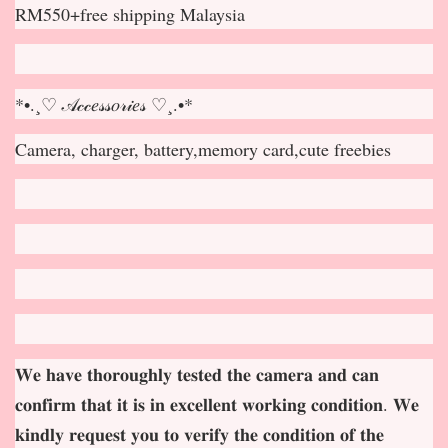
RM550+free shipping Malaysia
*•.¸♡ 𝒜𝒸𝒸𝑒𝓈𝓈𝑜𝓇𝒾𝑒𝓈 ♡¸.•*
Camera, charger, battery,memory card,cute freebies
𝐖𝐞 𝐡𝐚𝐯𝐞 𝐭𝐡𝐨𝐫𝐨𝐮𝐠𝐡𝐥𝐲 𝐭𝐞𝐬𝐭𝐞𝐝 𝐭𝐡𝐞 𝐜𝐚𝐦𝐞𝐫𝐚 𝐚𝐧𝐝 𝐜𝐚𝐧
𝐜𝐨𝐧𝐟𝐢𝐫𝐦 𝐭𝐡𝐚𝐭 𝐢𝐭 𝐢𝐬 𝐢𝐧 𝐞𝐱𝐜𝐞𝐥𝐥𝐞𝐧𝐭 𝐰𝐨𝐫𝐤𝐢𝐧𝐠 𝐜𝐨𝐧𝐝𝐢𝐭𝐢𝐨𝐧. 𝐖𝐞
𝐤𝐢𝐧𝐝𝐥𝐲 𝐫𝐞𝐪𝐮𝐞𝐬𝐭 𝐲𝐨𝐮 𝐭𝐨 𝐯𝐞𝐫𝐢𝐟𝐲 𝐭𝐡𝐞 𝐜𝐨𝐧𝐝𝐢𝐭𝐢𝐨𝐧 𝐨𝐟 𝐭𝐡𝐞