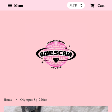
Menu
Cart
›
Home
Olympus Sp-720uz