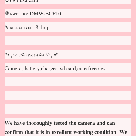
🍭ʙᴀᴛᴛᴇʀʏ:DMW-BCF10
🍡ᴍᴇɢᴀᴘɪxᴇʟ: 8.1mp
*•.¸♡ 𝒜𝒸𝒸𝑒𝓈𝓈𝑜𝓇𝒾𝑒𝓈 ♡¸.•*
Camera, battery,charger, sd card,cute freebies
𝐖𝐞 𝐡𝐚𝐯𝐞 𝐭𝐡𝐨𝐫𝐨𝐮𝐠𝐡𝐥𝐲 𝐭𝐞𝐬𝐭𝐞𝐝 𝐭𝐡𝐞 𝐜𝐚𝐦𝐞𝐫𝐚 𝐚𝐧𝐝 𝐜𝐚𝐧
𝐜𝐨𝐧𝐟𝐢𝐫𝐦 𝐭𝐡𝐚𝐭 𝐢𝐭 𝐢𝐬 𝐢𝐧 𝐞𝐱𝐜𝐞𝐥𝐥𝐞𝐧𝐭 𝐰𝐨𝐫𝐤𝐢𝐧𝐠 𝐜𝐨𝐧𝐝𝐢𝐭𝐢𝐨𝐧. 𝐖𝐞