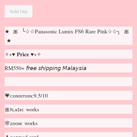
Sold Out
★ 🎀 ╰☆☆Panasonic Lumix FS6 Rare Pink☆☆╮ 🎀
★
✧⋆♥ 𝐏𝐫𝐢𝐜𝐞 ♥⋆✧
RM550+ 𝘧𝘳𝘦𝘦 𝘴𝘩𝘪𝘱𝘱𝘪𝘯𝘨 𝘔𝘢𝘭𝘢𝘺𝘴𝘪𝘢
💗ᴄᴏɴᴅɪᴛɪᴏɴ:9.5/10
🎀ꜰʟᴀꜱʜ: works
🌸ᴢᴏᴏᴍ: works
🌷ᴄᴀʀᴅ:sd card