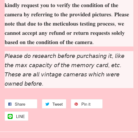
𝐤𝐢𝐧𝐝𝐥𝐲 𝐫𝐞𝐪𝐮𝐞𝐬𝐭 𝐲𝐨𝐮 𝐭𝐨 𝐯𝐞𝐫𝐢𝐟𝐲 𝐭𝐡𝐞 𝐜𝐨𝐧𝐝𝐢𝐭𝐢𝐨𝐧 𝐨𝐟 𝐭𝐡𝐞
𝐜𝐚𝐦𝐞𝐫𝐚 𝐛𝐲 𝐫𝐞𝐟𝐞𝐫𝐫𝐢𝐧𝐠 𝐭𝐨 𝐭𝐡𝐞 𝐩𝐫𝐨𝐯𝐢𝐝𝐞𝐝 𝐩𝐢𝐜𝐭𝐮𝐫𝐞𝐬. 𝐏𝐥𝐞𝐚𝐬𝐞
𝐧𝐨𝐭𝐞 𝐭𝐡𝐚𝐭 𝐝𝐮𝐞 𝐭𝐨 𝐭𝐡𝐞 𝐦𝐞𝐭𝐢𝐜𝐮𝐥𝐨𝐮𝐬 𝐭𝐞𝐬𝐭𝐢𝐧𝐠 𝐩𝐫𝐨𝐜𝐞𝐬𝐬, 𝐰𝐞
𝐜𝐚𝐧𝐧𝐨𝐭 𝐚𝐜𝐜𝐞𝐩𝐭 𝐚𝐧𝐲 𝐫𝐞𝐟𝐮𝐧𝐝 𝐨𝐫 𝐫𝐞𝐭𝐮𝐫𝐧 𝐫𝐞𝐪𝐮𝐞𝐬𝐭𝐬 𝐬𝐨𝐥𝐞𝐥𝐲
𝐛𝐚𝐬𝐞𝐝 𝐨𝐧 𝐭𝐡𝐞 𝐜𝐨𝐧𝐝𝐢𝐭𝐢𝐨𝐧 𝐨𝐟 𝐭𝐡𝐞 𝐜𝐚𝐦𝐞𝐫𝐚.
𝘗𝘭𝘦𝘢𝘴𝘦 𝘥𝘰 𝘳𝘦𝘴𝘦𝘢𝘳𝘤𝘩 𝘣𝘦𝘧𝘰𝘳𝘦 𝘱𝘶𝘳𝘤𝘩𝘢𝘴𝘪𝘯𝘨 𝘪𝘵, 𝘭𝘪𝘬𝘦
𝘵𝘩𝘦 𝘮𝘢𝘹 𝘤𝘢𝘱𝘢𝘤𝘪𝘵𝘺 𝘰𝘧 𝘵𝘩𝘦 𝘮𝘦𝘮𝘰𝘳𝘺 𝘤𝘢𝘳𝘥, 𝘦𝘵𝘤.
𝘛𝘩𝘦𝘴𝘦 𝘢𝘳𝘦 𝘢𝘭𝘭 𝘷𝘪𝘯𝘵𝘢𝘨𝘦 𝘤𝘢𝘮𝘦𝘳𝘢𝘴 𝘸𝘩𝘪𝘤𝘩 𝘸𝘦𝘳𝘦
𝘰𝘸𝘯𝘦𝘥 𝘣𝘦𝘧𝘰𝘳𝘦.
Share
Tweet
Pin it
LINE