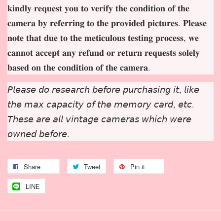
𝐤𝐢𝐧𝐝𝐥𝐲 𝐫𝐞𝐪𝐮𝐞𝐬𝐭 𝐲𝐨𝐮 𝐭𝐨 𝐯𝐞𝐫𝐢𝐟𝐲 𝐭𝐡𝐞 𝐜𝐨𝐧𝐝𝐢𝐭𝐢𝐨𝐧 𝐨𝐟 𝐭𝐡𝐞
𝐜𝐚𝐦𝐞𝐫𝐚 𝐛𝐲 𝐫𝐞𝐟𝐞𝐫𝐫𝐢𝐧𝐠 𝐭𝐨 𝐭𝐡𝐞 𝐩𝐫𝐨𝐯𝐢𝐝𝐞𝐝 𝐩𝐢𝐜𝐭𝐮𝐫𝐞𝐬. 𝐏𝐥𝐞𝐚𝐬𝐞
𝐧𝐨𝐭𝐞 𝐭𝐡𝐚𝐭 𝐝𝐮𝐞 𝐭𝐨 𝐭𝐡𝐞 𝐦𝐞𝐭𝐢𝐜𝐮𝐥𝐨𝐮𝐬 𝐭𝐞𝐬𝐭𝐢𝐧𝐠 𝐩𝐫𝐨𝐜𝐞𝐬𝐬, 𝐰𝐞
𝐜𝐚𝐧𝐧𝐨𝐭 𝐚𝐜𝐜𝐞𝐩𝐭 𝐚𝐧𝐲 𝐫𝐞𝐟𝐮𝐧𝐝 𝐨𝐫 𝐫𝐞𝐭𝐮𝐫𝐧 𝐫𝐞𝐪𝐮𝐞𝐬𝐭𝐬 𝐬𝐨𝐥𝐞𝐥𝐲
𝐛𝐚𝐬𝐞𝐝 𝐨𝐧 𝐭𝐡𝐞 𝐜𝐨𝐧𝐝𝐢𝐭𝐢𝐨𝐧 𝐨𝐟 𝐭𝐡𝐞 𝐜𝐚𝐦𝐞𝐫𝐚.
𝘗𝘭𝘦𝘢𝘴𝘦 𝘥𝘰 𝘳𝘦𝘴𝘦𝘢𝘳𝘤𝘩 𝘣𝘦𝘧𝘰𝘳𝘦 𝘱𝘶𝘳𝘤𝘩𝘢𝘴𝘪𝘯𝘨 𝘪𝘵, 𝘭𝘪𝘬𝘦
𝘵𝘩𝘦 𝘮𝘢𝘹 𝘤𝘢𝘱𝘢𝘤𝘪𝘵𝘺 𝘰𝘧 𝘵𝘩𝘦 𝘮𝘦𝘮𝘰𝘳𝘺 𝘤𝘢𝘳𝘥, 𝘦𝘵𝘤.
𝘛𝘩𝘦𝘴𝘦 𝘢𝘳𝘦 𝘢𝘭𝘭 𝘷𝘪𝘯𝘵𝘢𝘨𝘦 𝘤𝘢𝘮𝘦𝘳𝘢𝘴 𝘸𝘩𝘪𝘤𝘩 𝘸𝘦𝘳𝘦
𝘰𝘸𝘯𝘦𝘥 𝘣𝘦𝘧𝘰𝘳𝘦.
Share
Tweet
Pin it
LINE