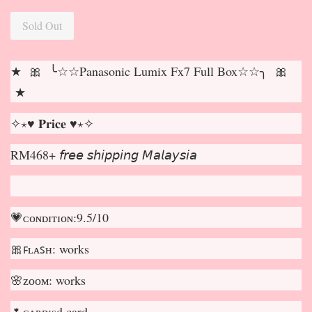
Sold Out
★ 🎀 ╰☆☆Panasonic Lumix Fx7 Full Box☆☆╮ 🎀
★
✧⋆♥ 𝐏𝐫𝐢𝐜𝐞 ♥⋆✧
RM468+ 𝘧𝘳𝘦𝘦 𝘴𝘩𝘪𝘱𝘱𝘪𝘯𝘨 𝘔𝘢𝘭𝘢𝘺𝘴𝘪𝘢
💗ᴄᴏɴᴅɪᴛɪᴏɴ:9.5/10
🎀ꜰʟᴀꜱʜ: works
🌸ᴢᴏᴏᴍ: works
🌷ᴄᴀʀᴅ:sd card