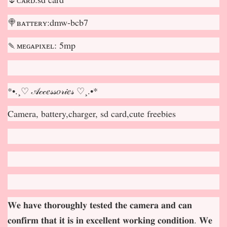
🍭ʙᴀᴛᴛᴇʀʏ:dmw-bcb7
🍡ᴍᴇɢᴀᴘɪxᴇʟ: 5mp
*•.¸♡ 𝒜𝒸𝒸𝑒𝓈𝓈𝑜𝓇𝒾𝑒𝓈 ♡¸.•*
Camera, battery,charger, sd card,cute freebies
𝐖𝐞 𝐡𝐚𝐯𝐞 𝐭𝐡𝐨𝐫𝐨𝐮𝐠𝐡𝐥𝐲 𝐭𝐞𝐬𝐭𝐞𝐝 𝐭𝐡𝐞 𝐜𝐚𝐦𝐞𝐫𝐚 𝐚𝐧𝐝 𝐜𝐚𝐧
𝐜𝐨𝐧𝐟𝐢𝐫𝐦 𝐭𝐡𝐚𝐭 𝐢𝐭 𝐢𝐬 𝐢𝐧 𝐞𝐱𝐜𝐞𝐥𝐥𝐞𝐧𝐭 𝐰𝐨𝐫𝐤𝐢𝐧𝐠 𝐜𝐨𝐧𝐝𝐢𝐭𝐢𝐨𝐧. 𝐖𝐞