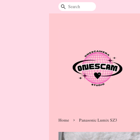
Search
›
Home
Panasonic Lumix SZ3