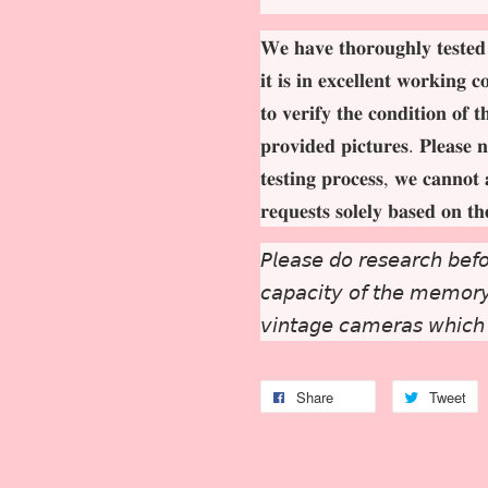
𝐖𝐞 𝐡𝐚𝐯𝐞 𝐭𝐡𝐨𝐫𝐨𝐮𝐠𝐡𝐥𝐲 𝐭𝐞𝐬𝐭𝐞𝐝
𝐢𝐭 𝐢𝐬 𝐢𝐧 𝐞𝐱𝐜𝐞𝐥𝐥𝐞𝐧𝐭 𝐰𝐨𝐫𝐤𝐢𝐧𝐠 
𝐭𝐨 𝐯𝐞𝐫𝐢𝐟𝐲 𝐭𝐡𝐞 𝐜𝐨𝐧𝐝𝐢𝐭𝐢𝐨𝐧 𝐨𝐟 
𝐩𝐫𝐨𝐯𝐢𝐝𝐞𝐝 𝐩𝐢𝐜𝐭𝐮𝐫𝐞𝐬. 𝐏𝐥𝐞𝐚𝐬𝐞 𝐧
𝐭𝐞𝐬𝐭𝐢𝐧𝐠 𝐩𝐫𝐨𝐜𝐞𝐬𝐬, 𝐰𝐞 𝐜𝐚𝐧𝐧𝐨𝐭 
𝐫𝐞𝐪𝐮𝐞𝐬𝐭𝐬 𝐬𝐨𝐥𝐞𝐥𝐲 𝐛𝐚𝐬𝐞𝐝 𝐨𝐧 𝐭
𝘗𝘭𝘦𝘢𝘴𝘦 𝘥𝘰 𝘳𝘦𝘴𝘦𝘢𝘳𝘤𝘩 𝘣𝘦𝘧𝘰
𝘤𝘢𝘱𝘢𝘤𝘪𝘵𝘺 𝘰𝘧 𝘵𝘩𝘦 𝘮𝘦𝘮𝘰𝘳𝘺 
𝘷𝘪𝘯𝘵𝘢𝘨𝘦 𝘤𝘢𝘮𝘦𝘳𝘢𝘴 𝘸𝘩𝘪𝘤𝘩
Share
Tweet