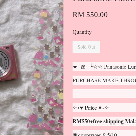
RM 550.00
Quantity
Sold Out
★ 🎀 ╰☆☆ Panasonic L
PURCHASE MAKE THROU
✧⋆♥ 𝐏𝐫𝐢𝐜𝐞 ♥⋆✧
RM550+free shipping Mala
💗ᴄᴏɴᴅɪᴛɪᴏɴ: 9.5/10