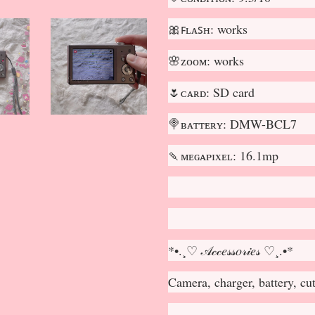
🎀ꜰʟᴀꜱʜ: works
🌸ᴢᴏᴏᴍ: works
🌷ᴄᴀʀᴅ: SD card
🍭ʙᴀᴛᴛᴇʀʏ: DMW-BCL7
🍡ᴍᴇɢᴀᴘɪxᴇʟ: 16.1mp
*•.¸♡ 𝒜𝒸𝒸𝑒𝓈𝓈𝑜𝓇𝒾𝑒𝓈 ♡¸.•*
Camera, charger, battery, c