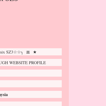
umix SZ3☆☆╮ 🎀 ★
GH WEBSITE PROFILE
ysia