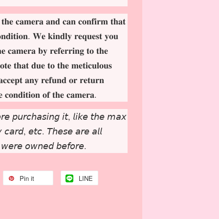
 𝐭𝐡𝐞 𝐜𝐚𝐦𝐞𝐫𝐚 𝐚𝐧𝐝 𝐜𝐚𝐧 𝐜𝐨𝐧𝐟𝐢𝐫𝐦 𝐭𝐡𝐚𝐭
𝐨𝐧𝐝𝐢𝐭𝐢𝐨𝐧. 𝐖𝐞 𝐤𝐢𝐧𝐝𝐥𝐲 𝐫𝐞𝐪𝐮𝐞𝐬𝐭 𝐲𝐨𝐮
𝐡𝐞 𝐜𝐚𝐦𝐞𝐫𝐚 𝐛𝐲 𝐫𝐞𝐟𝐞𝐫𝐫𝐢𝐧𝐠 𝐭𝐨 𝐭𝐡𝐞
𝐨𝐭𝐞 𝐭𝐡𝐚𝐭 𝐝𝐮𝐞 𝐭𝐨 𝐭𝐡𝐞 𝐦𝐞𝐭𝐢𝐜𝐮𝐥𝐨𝐮𝐬
𝐚𝐜𝐜𝐞𝐩
𝐭 𝐚𝐧𝐲 𝐫𝐞𝐟𝐮𝐧𝐝 𝐨𝐫 𝐫𝐞𝐭𝐮𝐫𝐧
𝐞 𝐜𝐨𝐧𝐝𝐢𝐭𝐢𝐨𝐧 𝐨𝐟 𝐭𝐡𝐞 𝐜𝐚𝐦𝐞𝐫𝐚.
𝘳𝘦 𝘱𝘶𝘳𝘤𝘩𝘢𝘴𝘪𝘯𝘨 𝘪𝘵, 𝘭𝘪𝘬𝘦 𝘵𝘩𝘦 𝘮𝘢𝘹
𝘤𝘢𝘳𝘥, 𝘦𝘵𝘤. 𝘛𝘩𝘦𝘴𝘦 𝘢𝘳𝘦 𝘢𝘭𝘭
 𝘸𝘦𝘳𝘦 𝘰𝘸𝘯𝘦𝘥 𝘣𝘦𝘧𝘰𝘳𝘦.
Pin it
LINE