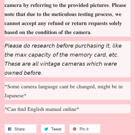
𝐜𝐚𝐦𝐞𝐫𝐚 𝐛𝐲 𝐫𝐞𝐟𝐞𝐫𝐫𝐢𝐧𝐠 𝐭𝐨 𝐭𝐡𝐞 𝐩𝐫𝐨𝐯𝐢𝐝𝐞𝐝 𝐩𝐢𝐜𝐭𝐮𝐫𝐞𝐬. 𝐏𝐥𝐞𝐚𝐬𝐞
𝐧𝐨𝐭𝐞 𝐭𝐡𝐚𝐭 𝐝𝐮𝐞 𝐭𝐨 𝐭𝐡𝐞 𝐦𝐞𝐭𝐢𝐜𝐮𝐥𝐨𝐮𝐬 𝐭𝐞𝐬𝐭𝐢𝐧𝐠 𝐩𝐫𝐨𝐜𝐞𝐬𝐬, 𝐰𝐞
𝐜𝐚𝐧𝐧𝐨𝐭 𝐚𝐜𝐜𝐞𝐩
𝐭 𝐚𝐧𝐲 𝐫𝐞𝐟𝐮𝐧𝐝 𝐨𝐫 𝐫𝐞𝐭𝐮𝐫𝐧 𝐫𝐞𝐪𝐮𝐞𝐬𝐭𝐬 𝐬𝐨𝐥𝐞𝐥𝐲
𝐛𝐚𝐬𝐞𝐝 𝐨𝐧 𝐭𝐡𝐞 𝐜𝐨𝐧𝐝𝐢𝐭𝐢𝐨𝐧 𝐨𝐟 𝐭𝐡𝐞 𝐜𝐚𝐦𝐞𝐫𝐚.
𝘗𝘭𝘦𝘢𝘴𝘦 𝘥𝘰 𝘳𝘦𝘴𝘦𝘢𝘳𝘤𝘩 𝘣𝘦𝘧𝘰𝘳𝘦 𝘱𝘶𝘳𝘤𝘩𝘢𝘴𝘪𝘯𝘨 𝘪𝘵, 𝘭𝘪𝘬𝘦
𝘵𝘩𝘦 𝘮𝘢𝘹 𝘤𝘢𝘱𝘢𝘤𝘪𝘵𝘺 𝘰𝘧 𝘵𝘩𝘦 𝘮𝘦𝘮𝘰𝘳𝘺 𝘤𝘢𝘳𝘥, 𝘦𝘵𝘤.
𝘛𝘩𝘦𝘴𝘦 𝘢𝘳𝘦 𝘢𝘭𝘭 𝘷𝘪𝘯𝘵𝘢𝘨𝘦 𝘤𝘢𝘮𝘦𝘳𝘢𝘴 𝘸𝘩𝘪𝘤𝘩 𝘸𝘦𝘳𝘦
𝘰𝘸𝘯𝘦𝘥 𝘣𝘦𝘧𝘰𝘳𝘦.
*Some camera language cant be changed, might be in
Japanese*
*Can find English manual online*
Share
Tweet
Pin it