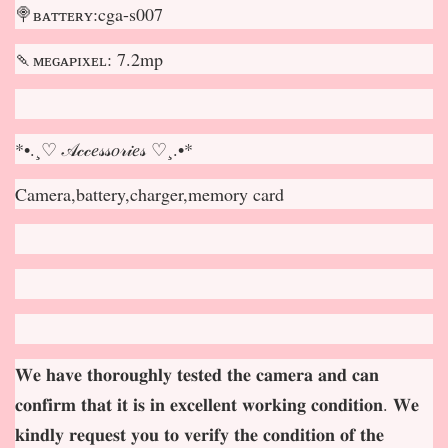
🍭ʙᴀᴛᴛᴇʀʏ:cga-s007
🍡ᴍᴇɢᴀᴘɪxᴇʟ: 7.2mp
*•.¸♡ 𝒜𝒸𝒸𝑒𝓈𝓈𝑜𝓇𝒾𝑒𝓈 ♡¸.•*
Camera,battery,charger,memory card
𝐖𝐞 𝐡𝐚𝐯𝐞 𝐭𝐡𝐨𝐫𝐨𝐮𝐠𝐡𝐥𝐲 𝐭𝐞𝐬𝐭𝐞𝐝 𝐭𝐡𝐞 𝐜𝐚𝐦𝐞𝐫𝐚 𝐚𝐧𝐝 𝐜𝐚𝐧
𝐜𝐨𝐧𝐟𝐢𝐫𝐦 𝐭𝐡𝐚𝐭 𝐢𝐭 𝐢𝐬 𝐢𝐧 𝐞𝐱𝐜𝐞𝐥𝐥𝐞𝐧𝐭 𝐰𝐨𝐫𝐤𝐢𝐧𝐠 𝐜𝐨𝐧𝐝𝐢𝐭𝐢𝐨𝐧. 𝐖𝐞
𝐤𝐢𝐧𝐝𝐥𝐲 𝐫𝐞𝐪𝐮𝐞𝐬𝐭 𝐲𝐨𝐮 𝐭𝐨 𝐯𝐞𝐫𝐢𝐟𝐲 𝐭𝐡𝐞 𝐜𝐨𝐧𝐝𝐢𝐭𝐢𝐨𝐧 𝐨𝐟 𝐭𝐡𝐞