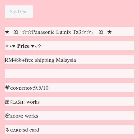
Sold Out
★ 🎀 ☆☆Panasonic Lumix Tz3☆☆╮ 🎀 ★
✧⋆♥ 𝐏𝐫𝐢𝐜𝐞 ♥⋆✧
RM488+free shipping Malaysia
💗ᴄᴏɴᴅɪᴛɪᴏɴ:9.5/10
🎀ꜰʟᴀꜱʜ: works
🌸ᴢᴏᴏᴍ: works
🌷ᴄᴀʀᴅ:sd card