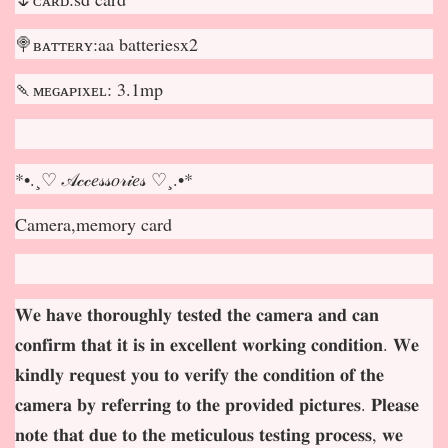
🍭ʙᴀᴛᴛᴇʀʏ:aa batteriesx2
🍡ᴍᴇɢᴀᴘɪxᴇʟ: 3.1mp
*•.¸♡ 𝒜𝒸𝒸𝑒𝓈𝓈𝑜𝓇𝒾𝑒𝓈 ♡¸.•*
Camera,memory card
𝐖𝐞 𝐡𝐚𝐯𝐞 𝐭𝐡𝐨𝐫𝐨𝐮𝐠𝐡𝐥𝐲 𝐭𝐞𝐬𝐭𝐞𝐝 𝐭𝐡𝐞 𝐜𝐚𝐦𝐞𝐫𝐚 𝐚𝐧𝐝 𝐜𝐚𝐧
𝐜𝐨𝐧𝐟𝐢𝐫𝐦 𝐭𝐡𝐚𝐭 𝐢𝐭 𝐢𝐬 𝐢𝐧 𝐞𝐱𝐜𝐞𝐥𝐥𝐞𝐧𝐭 𝐰𝐨𝐫𝐤𝐢𝐧𝐠 𝐜𝐨𝐧𝐝𝐢𝐭𝐢𝐨𝐧. 𝐖𝐞
𝐤𝐢𝐧𝐝𝐥𝐲 𝐫𝐞𝐪𝐮𝐞𝐬𝐭 𝐲𝐨𝐮 𝐭𝐨 𝐯𝐞𝐫𝐢𝐟𝐲 𝐭𝐡𝐞 𝐜𝐨𝐧𝐝𝐢𝐭𝐢𝐨𝐧 𝐨𝐟 𝐭𝐡𝐞
𝐜𝐚𝐦𝐞𝐫𝐚 𝐛𝐲 𝐫𝐞𝐟𝐞𝐫𝐫𝐢𝐧𝐠 𝐭𝐨 𝐭𝐡𝐞 𝐩𝐫𝐨𝐯𝐢𝐝𝐞𝐝 𝐩𝐢𝐜𝐭𝐮𝐫𝐞𝐬. 𝐏𝐥𝐞𝐚𝐬𝐞
𝐧𝐨𝐭𝐞 𝐭𝐡𝐚𝐭 𝐝𝐮𝐞 𝐭𝐨 𝐭𝐡𝐞 𝐦𝐞𝐭𝐢𝐜𝐮𝐥𝐨𝐮𝐬 𝐭𝐞𝐬𝐭𝐢𝐧𝐠 𝐩𝐫𝐨𝐜𝐞𝐬𝐬, 𝐰𝐞