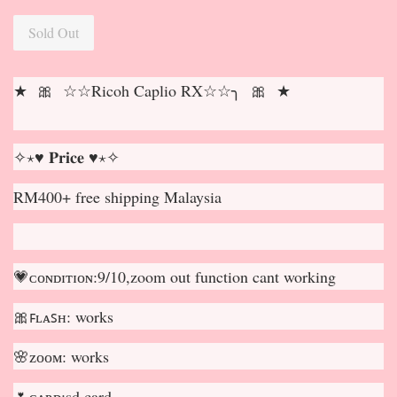
Sold Out
★ 🎀 ☆☆Ricoh Caplio RX☆☆╮ 🎀 ★
✧⋆♥ 𝐏𝐫𝐢𝐜𝐞 ♥⋆✧
RM400+ free shipping Malaysia
💗ᴄᴏɴᴅɪᴛɪᴏɴ:9/10,zoom out function cant working
🎀ꜰʟᴀꜱʜ: works
🌸ᴢᴏᴏᴍ: works
🌷ᴄᴀʀᴅ:sd card