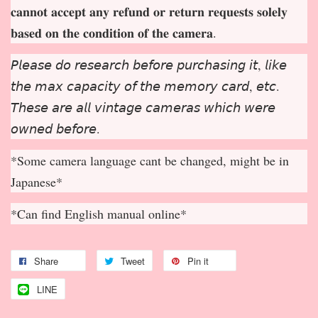
𝐜𝐚𝐧𝐧𝐨𝐭 𝐚𝐜𝐜𝐞𝐩
𝐭 𝐚𝐧𝐲 𝐫𝐞𝐟𝐮𝐧𝐝 𝐨𝐫 𝐫𝐞𝐭𝐮𝐫𝐧 𝐫𝐞𝐪𝐮𝐞𝐬𝐭𝐬 𝐬𝐨𝐥𝐞𝐥𝐲
𝐛𝐚𝐬𝐞𝐝 𝐨𝐧 𝐭𝐡𝐞 𝐜𝐨𝐧𝐝𝐢𝐭𝐢𝐨𝐧 𝐨𝐟 𝐭𝐡𝐞 𝐜𝐚𝐦𝐞𝐫𝐚.
𝘗𝘭𝘦𝘢𝘴𝘦 𝘥𝘰 𝘳𝘦𝘴𝘦𝘢𝘳𝘤𝘩 𝘣𝘦𝘧𝘰𝘳𝘦 𝘱𝘶𝘳𝘤𝘩𝘢𝘴𝘪𝘯𝘨 𝘪𝘵, 𝘭𝘪𝘬𝘦
𝘵𝘩𝘦 𝘮𝘢𝘹 𝘤𝘢𝘱𝘢𝘤𝘪𝘵𝘺 𝘰𝘧 𝘵𝘩𝘦 𝘮𝘦𝘮𝘰𝘳𝘺 𝘤𝘢𝘳𝘥, 𝘦𝘵𝘤.
𝘛𝘩𝘦𝘴𝘦 𝘢𝘳𝘦 𝘢𝘭𝘭 𝘷𝘪𝘯𝘵𝘢𝘨𝘦 𝘤𝘢𝘮𝘦𝘳𝘢𝘴 𝘸𝘩𝘪𝘤𝘩 𝘸𝘦𝘳𝘦
𝘰𝘸𝘯𝘦𝘥 𝘣𝘦𝘧𝘰𝘳𝘦.
*Some camera language cant be changed, might be in
Japanese*
*Can find English manual online*
Share
Tweet
Pin it
LINE