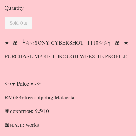
Quantity
Sold Out
★ 🎀 ╰☆☆SONY CYBERSHOT T110☆☆╮ 🎀 ★
PURCHASE MAKE THROUGH WEBSITE PROFILE
✧⋆♥ 𝐏𝐫𝐢𝐜𝐞 ♥⋆✧
RM688+free shipping Malaysia
💗ᴄᴏɴᴅɪᴛɪᴏɴ: 9.5/10
🎀ꜰʟᴀꜱʜ: works