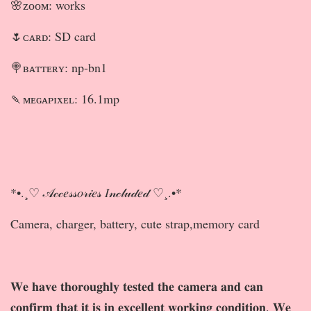
🌸ᴢᴏᴏᴍ: works
🌷ᴄᴀʀᴅ: SD card
🍭ʙᴀᴛᴛᴇʀʏ: np-bn1
🍡ᴍᴇɢᴀᴘɪxᴇʟ: 16.1mp
*•.¸♡ 𝒜𝒸𝒸𝑒𝓈𝓈𝑜𝓇𝒾𝑒𝓈 𝐼𝓃𝒸𝓁𝓊𝒹𝑒𝒹 ♡¸.•*
Camera, charger, battery, cute strap,memory card
𝐖𝐞 𝐡𝐚𝐯𝐞 𝐭𝐡𝐨𝐫𝐨𝐮𝐠𝐡𝐥𝐲 𝐭𝐞𝐬𝐭𝐞𝐝 𝐭𝐡𝐞 𝐜𝐚𝐦𝐞𝐫𝐚 𝐚𝐧𝐝 𝐜𝐚𝐧
𝐜𝐨𝐧𝐟𝐢𝐫𝐦 𝐭𝐡𝐚𝐭 𝐢𝐭 𝐢𝐬 𝐢𝐧 𝐞𝐱𝐜𝐞𝐥𝐥𝐞𝐧𝐭 𝐰𝐨𝐫𝐤𝐢𝐧𝐠 𝐜𝐨𝐧𝐝𝐢𝐭𝐢𝐨𝐧. 𝐖𝐞