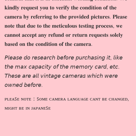
𝐤𝐢𝐧𝐝𝐥𝐲 𝐫𝐞𝐪𝐮𝐞𝐬𝐭 𝐲𝐨𝐮 𝐭𝐨 𝐯𝐞𝐫𝐢𝐟𝐲 𝐭𝐡𝐞 𝐜𝐨𝐧𝐝𝐢𝐭𝐢𝐨𝐧 𝐨𝐟 𝐭𝐡𝐞
𝐜𝐚𝐦𝐞𝐫𝐚 𝐛𝐲 𝐫𝐞𝐟𝐞𝐫𝐫𝐢𝐧𝐠 𝐭𝐨 𝐭𝐡𝐞 𝐩𝐫𝐨𝐯𝐢𝐝𝐞𝐝 𝐩𝐢𝐜𝐭𝐮𝐫𝐞𝐬. 𝐏𝐥𝐞𝐚𝐬𝐞
𝐧𝐨𝐭𝐞 𝐭𝐡𝐚𝐭 𝐝𝐮𝐞 𝐭𝐨 𝐭𝐡𝐞 𝐦𝐞𝐭𝐢𝐜𝐮𝐥𝐨𝐮𝐬 𝐭𝐞𝐬𝐭𝐢𝐧𝐠 𝐩𝐫𝐨𝐜𝐞𝐬𝐬, 𝐰𝐞
𝐜𝐚𝐧𝐧𝐨𝐭 𝐚𝐜𝐜𝐞𝐩𝐭 𝐚𝐧𝐲 𝐫𝐞𝐟𝐮𝐧𝐝 𝐨𝐫 𝐫𝐞𝐭𝐮𝐫𝐧 𝐫𝐞𝐪𝐮𝐞𝐬𝐭𝐬 𝐬𝐨𝐥𝐞𝐥𝐲
𝐛𝐚𝐬𝐞𝐝 𝐨𝐧 𝐭𝐡𝐞 𝐜𝐨𝐧𝐝𝐢𝐭𝐢𝐨𝐧 𝐨𝐟 𝐭𝐡𝐞 𝐜𝐚𝐦𝐞𝐫𝐚.
𝘗𝘭𝘦𝘢𝘴𝘦 𝘥𝘰 𝘳𝘦𝘴𝘦𝘢𝘳𝘤𝘩 𝘣𝘦𝘧𝘰𝘳𝘦 𝘱𝘶𝘳𝘤𝘩𝘢𝘴𝘪𝘯𝘨 𝘪𝘵, 𝘭𝘪𝘬𝘦
𝘵𝘩𝘦 𝘮𝘢𝘹 𝘤𝘢𝘱𝘢𝘤𝘪𝘵𝘺 𝘰𝘧 𝘵𝘩𝘦 𝘮𝘦𝘮𝘰𝘳𝘺 𝘤𝘢𝘳𝘥, 𝘦𝘵𝘤.
𝘛𝘩𝘦𝘴𝘦 𝘢𝘳𝘦 𝘢𝘭𝘭 𝘷𝘪𝘯𝘵𝘢𝘨𝘦 𝘤𝘢𝘮𝘦𝘳𝘢𝘴 𝘸𝘩𝘪𝘤𝘩 𝘸𝘦𝘳𝘦
𝘰𝘸𝘯𝘦𝘥 𝘣𝘦𝘧𝘰𝘳𝘦.
ᴘʟᴇᴀꜱᴇ ɴᴏᴛᴇ：ꜱᴏᴍᴇ ᴄᴀᴍᴇʀᴀ ʟᴀɴɢᴜᴀɢᴇ ᴄᴀɴᴛ ʙᴇ ᴄʜᴀɴɢᴇᴅ,
ᴍɪɢʜᴛ ʙᴇ ɪɴ ᴊᴀᴘᴀɴᴇꜱᴇ