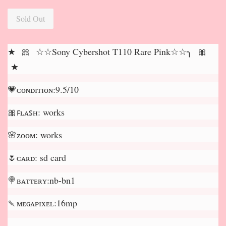
Sold Out
★ 🎀 ☆☆Sony Cybershot T110 Rare Pink☆☆╮ 🎀
★
💗ᴄᴏɴᴅɪᴛɪᴏɴ:9.5/10
🎀ꜰʟᴀꜱʜ: works
🌸ᴢᴏᴏᴍ: works
🌷ᴄᴀʀᴅ: sd card
🍭ʙᴀᴛᴛᴇʀʏ:nb-bn1
🍡ᴍᴇɢᴀᴘɪxᴇʟ:16mp