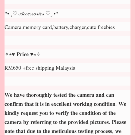
*•.¸♡ 𝒜𝒸𝒸𝑒𝓈𝓈𝑜𝓇𝒾𝑒𝓈 ♡¸.•*
Camera,memory card,battery,charger,cute freebies
✧⋆♥ 𝐏𝐫𝐢𝐜𝐞 ♥⋆✧
RM650 +free shipping Malaysia
𝐖𝐞 𝐡𝐚𝐯𝐞 𝐭𝐡𝐨𝐫𝐨𝐮𝐠𝐡𝐥𝐲 𝐭𝐞𝐬𝐭𝐞𝐝 𝐭𝐡𝐞 𝐜𝐚𝐦𝐞𝐫𝐚 𝐚𝐧𝐝 𝐜𝐚𝐧
𝐜𝐨𝐧𝐟𝐢𝐫𝐦 𝐭𝐡𝐚𝐭 𝐢𝐭 𝐢𝐬 𝐢𝐧 𝐞𝐱𝐜𝐞𝐥𝐥𝐞𝐧𝐭 𝐰𝐨𝐫𝐤𝐢𝐧𝐠 𝐜𝐨𝐧𝐝𝐢𝐭𝐢𝐨𝐧. 𝐖𝐞
𝐤𝐢𝐧𝐝𝐥𝐲 𝐫𝐞𝐪𝐮𝐞𝐬𝐭 𝐲𝐨𝐮 𝐭𝐨 𝐯𝐞𝐫𝐢𝐟𝐲 𝐭𝐡𝐞 𝐜𝐨𝐧𝐝𝐢𝐭𝐢𝐨𝐧 𝐨𝐟 𝐭𝐡𝐞
𝐜𝐚𝐦𝐞𝐫𝐚 𝐛𝐲 𝐫𝐞𝐟𝐞𝐫𝐫𝐢𝐧𝐠 𝐭𝐨 𝐭𝐡𝐞 𝐩𝐫𝐨𝐯𝐢𝐝𝐞𝐝 𝐩𝐢𝐜𝐭𝐮𝐫𝐞𝐬. 𝐏𝐥𝐞𝐚𝐬𝐞
𝐧𝐨𝐭𝐞 𝐭𝐡𝐚𝐭 𝐝𝐮𝐞 𝐭𝐨 𝐭𝐡𝐞 𝐦𝐞𝐭𝐢𝐜𝐮𝐥𝐨𝐮𝐬 𝐭𝐞𝐬𝐭𝐢𝐧𝐠 𝐩𝐫𝐨𝐜𝐞𝐬𝐬, 𝐰𝐞