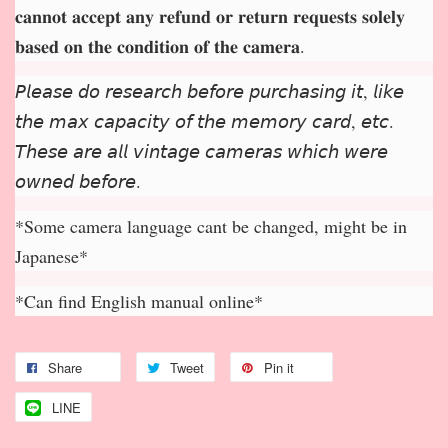
𝐜𝐚𝐧𝐧𝐨𝐭 𝐚𝐜𝐜𝐞𝐩
𝐭 𝐚𝐧𝐲 𝐫𝐞𝐟𝐮𝐧𝐝 𝐨𝐫 𝐫𝐞𝐭𝐮𝐫𝐧 𝐫𝐞𝐪𝐮𝐞𝐬𝐭𝐬 𝐬𝐨𝐥𝐞𝐥𝐲
𝐛𝐚𝐬𝐞𝐝 𝐨𝐧 𝐭𝐡𝐞 𝐜𝐨𝐧𝐝𝐢𝐭𝐢𝐨𝐧 𝐨𝐟 𝐭𝐡𝐞 𝐜𝐚𝐦𝐞𝐫𝐚.
𝘗𝘭𝘦𝘢𝘴𝘦 𝘥𝘰 𝘳𝘦𝘴𝘦𝘢𝘳𝘤𝘩 𝘣𝘦𝘧𝘰𝘳𝘦 𝘱𝘶𝘳𝘤𝘩𝘢𝘴𝘪𝘯𝘨 𝘪𝘵, 𝘭𝘪𝘬𝘦
𝘵𝘩𝘦 𝘮𝘢𝘹 𝘤𝘢𝘱𝘢𝘤𝘪𝘵𝘺 𝘰𝘧 𝘵𝘩𝘦 𝘮𝘦𝘮𝘰𝘳𝘺 𝘤𝘢𝘳𝘥, 𝘦𝘵𝘤.
𝘛𝘩𝘦𝘴𝘦 𝘢𝘳𝘦 𝘢𝘭𝘭 𝘷𝘪𝘯𝘵𝘢𝘨𝘦 𝘤𝘢𝘮𝘦𝘳𝘢𝘴 𝘸𝘩𝘪𝘤𝘩 𝘸𝘦𝘳𝘦
𝘰𝘸𝘯𝘦𝘥 𝘣𝘦𝘧𝘰𝘳𝘦.
*Some camera language cant be changed, might be in
Japanese*
*Can find English manual online*
Share
Tweet
Pin it
LINE