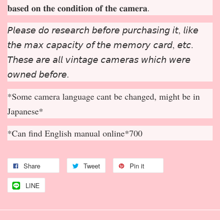
𝐛𝐚𝐬𝐞𝐝 𝐨𝐧 𝐭𝐡𝐞 𝐜𝐨𝐧𝐝𝐢𝐭𝐢𝐨𝐧 𝐨𝐟 𝐭𝐡𝐞 𝐜𝐚𝐦𝐞𝐫𝐚.
𝘗𝘭𝘦𝘢𝘴𝘦 𝘥𝘰 𝘳𝘦𝘴𝘦𝘢𝘳𝘤𝘩 𝘣𝘦𝘧𝘰𝘳𝘦 𝘱𝘶𝘳𝘤𝘩𝘢𝘴𝘪𝘯𝘨 𝘪𝘵, 𝘭𝘪𝘬𝘦
𝘵𝘩𝘦 𝘮𝘢𝘹 𝘤𝘢𝘱𝘢𝘤𝘪𝘵𝘺 𝘰𝘧 𝘵𝘩𝘦 𝘮𝘦𝘮𝘰𝘳𝘺 𝘤𝘢𝘳𝘥, 𝘦𝘵𝘤.
𝘛𝘩𝘦𝘴𝘦 𝘢𝘳𝘦 𝘢𝘭𝘭 𝘷𝘪𝘯𝘵𝘢𝘨𝘦 𝘤𝘢𝘮𝘦𝘳𝘢𝘴 𝘸𝘩𝘪𝘤𝘩 𝘸𝘦𝘳𝘦
𝘰𝘸𝘯𝘦𝘥 𝘣𝘦𝘧𝘰𝘳𝘦.
*Some camera language cant be changed, might be in
Japanese*
*Can find English manual online*700
Share
Tweet
Pin it
LINE