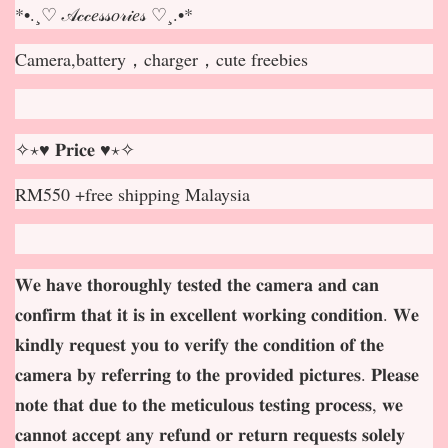
*•.¸♡ 𝒜𝒸𝒸𝑒𝓈𝓈𝑜𝓇𝒾𝑒𝓈 ♡¸.•*
Camera,battery，charger，cute freebies
✧⋆♥ 𝐏𝐫𝐢𝐜𝐞 ♥⋆✧
RM550 +free shipping Malaysia
𝐖𝐞 𝐡𝐚𝐯𝐞 𝐭𝐡𝐨𝐫𝐨𝐮𝐠𝐡𝐥𝐲 𝐭𝐞𝐬𝐭𝐞𝐝 𝐭𝐡𝐞 𝐜𝐚𝐦𝐞𝐫𝐚 𝐚𝐧𝐝 𝐜𝐚𝐧
𝐜𝐨𝐧𝐟𝐢𝐫𝐦 𝐭𝐡𝐚𝐭 𝐢𝐭 𝐢𝐬 𝐢𝐧 𝐞𝐱𝐜𝐞𝐥𝐥𝐞𝐧𝐭 𝐰𝐨𝐫𝐤𝐢𝐧𝐠 𝐜𝐨𝐧𝐝𝐢𝐭𝐢𝐨𝐧. 𝐖𝐞
𝐤𝐢𝐧𝐝𝐥𝐲 𝐫𝐞𝐪𝐮𝐞𝐬𝐭 𝐲𝐨𝐮 𝐭𝐨 𝐯𝐞𝐫𝐢𝐟𝐲 𝐭𝐡𝐞 𝐜𝐨𝐧𝐝𝐢𝐭𝐢𝐨𝐧 𝐨𝐟 𝐭𝐡𝐞
𝐜𝐚𝐦𝐞𝐫𝐚 𝐛𝐲 𝐫𝐞𝐟𝐞𝐫𝐫𝐢𝐧𝐠 𝐭𝐨 𝐭𝐡𝐞 𝐩𝐫𝐨𝐯𝐢𝐝𝐞𝐝 𝐩𝐢𝐜𝐭𝐮𝐫𝐞𝐬. 𝐏𝐥𝐞𝐚𝐬𝐞
𝐧𝐨𝐭𝐞 𝐭𝐡𝐚𝐭 𝐝𝐮𝐞 𝐭𝐨 𝐭𝐡𝐞 𝐦𝐞𝐭𝐢𝐜𝐮𝐥𝐨𝐮𝐬 𝐭𝐞𝐬𝐭𝐢𝐧𝐠 𝐩𝐫𝐨𝐜𝐞𝐬𝐬, 𝐰𝐞
𝐜𝐚𝐧𝐧𝐨𝐭 𝐚𝐜𝐜𝐞𝐩
𝐭 𝐚𝐧𝐲 𝐫𝐞𝐟𝐮𝐧𝐝 𝐨𝐫 𝐫𝐞𝐭𝐮𝐫𝐧 𝐫𝐞𝐪𝐮𝐞𝐬𝐭𝐬 𝐬𝐨𝐥𝐞𝐥𝐲