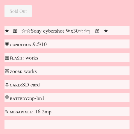
Sold Out
★ 🎀 ☆☆Sony cybershot Wx30☆☆╮ 🎀 ★
💗ᴄᴏɴᴅɪᴛɪᴏɴ:9.5/10
🎀ꜰʟᴀꜱʜ: works
🌸ᴢᴏᴏᴍ: works
🌷ᴄᴀʀᴅ:SD card
🍭ʙᴀᴛᴛᴇʀʏ:np-bn1
🍡ᴍᴇɢᴀᴘɪxᴇʟ: 16.2mp