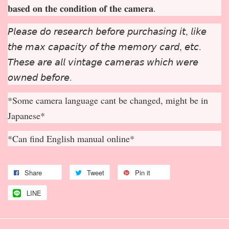
𝐛𝐚𝐬𝐞𝐝 𝐨𝐧 𝐭𝐡𝐞 𝐜𝐨𝐧𝐝𝐢𝐭𝐢𝐨𝐧 𝐨𝐟 𝐭𝐡𝐞 𝐜𝐚𝐦𝐞𝐫𝐚.
𝘗𝘭𝘦𝘢𝘴𝘦 𝘥𝘰 𝘳𝘦𝘴𝘦𝘢𝘳𝘤𝘩 𝘣𝘦𝘧𝘰𝘳𝘦 𝘱𝘶𝘳𝘤𝘩𝘢𝘴𝘪𝘯𝘨 𝘪𝘵, 𝘭𝘪𝘬𝘦
𝘵𝘩𝘦 𝘮𝘢𝘹 𝘤𝘢𝘱𝘢𝘤𝘪𝘵𝘺 𝘰𝘧 𝘵𝘩𝘦 𝘮𝘦𝘮𝘰𝘳𝘺 𝘤𝘢𝘳𝘥, 𝘦𝘵𝘤.
𝘛𝘩𝘦𝘴𝘦 𝘢𝘳𝘦 𝘢𝘭𝘭 𝘷𝘪𝘯𝘵𝘢𝘨𝘦 𝘤𝘢𝘮𝘦𝘳𝘢𝘴 𝘸𝘩𝘪𝘤𝘩 𝘸𝘦𝘳𝘦
𝘰𝘸𝘯𝘦𝘥 𝘣𝘦𝘧𝘰𝘳𝘦.
*Some camera language cant be changed, might be in
Japanese*
*Can find English manual online*
Share
Tweet
Pin it
LINE