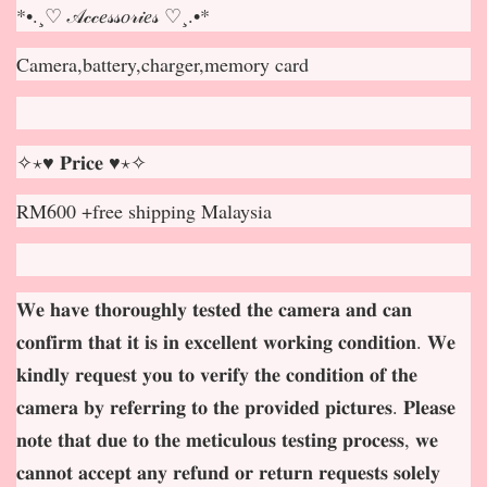
*•.¸♡ 𝒜𝒸𝒸𝑒𝓈𝓈𝑜𝓇𝒾𝑒𝓈 ♡¸.•*
Camera,battery,charger,memory card
✧⋆♥ 𝐏𝐫𝐢𝐜𝐞 ♥⋆✧
RM600 +free shipping Malaysia
𝐖𝐞 𝐡𝐚𝐯𝐞 𝐭𝐡𝐨𝐫𝐨𝐮𝐠𝐡𝐥𝐲 𝐭𝐞𝐬𝐭𝐞𝐝 𝐭𝐡𝐞 𝐜𝐚𝐦𝐞𝐫𝐚 𝐚𝐧𝐝 𝐜𝐚𝐧
𝐜𝐨𝐧𝐟𝐢𝐫𝐦 𝐭𝐡𝐚𝐭 𝐢𝐭 𝐢𝐬 𝐢𝐧 𝐞𝐱𝐜𝐞𝐥𝐥𝐞𝐧𝐭 𝐰𝐨𝐫𝐤𝐢𝐧𝐠 𝐜𝐨𝐧𝐝𝐢𝐭𝐢𝐨𝐧. 𝐖𝐞
𝐤𝐢𝐧𝐝𝐥𝐲 𝐫𝐞𝐪𝐮𝐞𝐬𝐭 𝐲𝐨𝐮 𝐭𝐨 𝐯𝐞𝐫𝐢𝐟𝐲 𝐭𝐡𝐞 𝐜𝐨𝐧𝐝𝐢𝐭𝐢𝐨𝐧 𝐨𝐟 𝐭𝐡𝐞
𝐜𝐚𝐦𝐞𝐫𝐚 𝐛𝐲 𝐫𝐞𝐟𝐞𝐫𝐫𝐢𝐧𝐠 𝐭𝐨 𝐭𝐡𝐞 𝐩𝐫𝐨𝐯𝐢𝐝𝐞𝐝 𝐩𝐢𝐜𝐭𝐮𝐫𝐞𝐬. 𝐏𝐥𝐞𝐚𝐬𝐞
𝐧𝐨𝐭𝐞 𝐭𝐡𝐚𝐭 𝐝𝐮𝐞 𝐭𝐨 𝐭𝐡𝐞 𝐦𝐞𝐭𝐢𝐜𝐮𝐥𝐨𝐮𝐬 𝐭𝐞𝐬𝐭𝐢𝐧𝐠 𝐩𝐫𝐨𝐜𝐞𝐬𝐬, 𝐰𝐞
𝐜𝐚𝐧𝐧𝐨𝐭 𝐚𝐜𝐜𝐞𝐩
𝐭 𝐚𝐧𝐲 𝐫𝐞𝐟𝐮𝐧𝐝 𝐨𝐫 𝐫𝐞𝐭𝐮𝐫𝐧 𝐫𝐞𝐪𝐮𝐞𝐬𝐭𝐬 𝐬𝐨𝐥𝐞𝐥𝐲