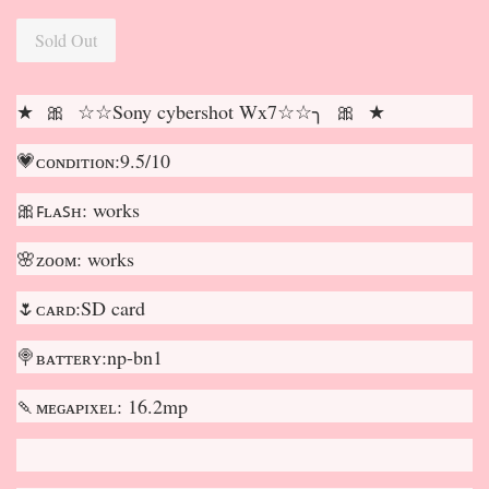
Sold Out
★ 🎀 ☆☆Sony cybershot Wx7☆☆╮ 🎀 ★
💗ᴄᴏɴᴅɪᴛɪᴏɴ:9.5/10
🎀ꜰʟᴀꜱʜ: works
🌸ᴢᴏᴏᴍ: works
🌷ᴄᴀʀᴅ:SD card
🍭ʙᴀᴛᴛᴇʀʏ:np-bn1
🍡ᴍᴇɢᴀᴘɪxᴇʟ: 16.2mp